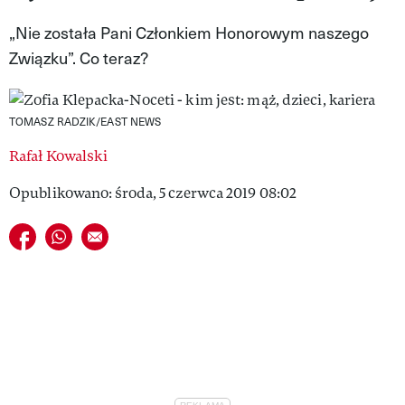
VIVA!LIFESTYLE
„Nie została Pani Członkiem Honorowym naszego
Związku”. Co teraz?
VIVA!MAN
VIVA!PEOPLE POWER
TOMASZ RADZIK/EAST NEWS
VIVA!ITAKA
Rafał Kowalski
MAGAZYN VIVA!
Opublikowano: środa, 5 czerwca 2019 08:02
Udostępnij na facebook
Udostępnij na whatsapp
E-mail do przyjaciela