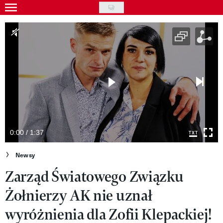
Skip
to
Gwiazdy
main
Ludzie
content
Moda
Uroda
Styl życia
Kultura
0:00 / 1:37
Wideo
Newsy
Zarząd Światowego Związku
Nasze akcje
Żołnierzy AK nie uznał
VIVA!ART
wyróżnienia dla Zofii Klepackiej!
VIVA!MODA