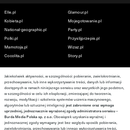
Elle.pl
Glamour.pl
Kobieta.pl
Mojegotowanie.pl
National-geographic.pl
Party.pl
Polki.pl
Przyslijprzepis.pl
Mamotoja.pl
Wizaz.pl
Cocolita.pl
Story.pl
Jakiekolwiek aktywności, w szczególności: pobieranie, zwielokrotnianie,
przechowywanie, lub inne wykorzystywanie treści, danych lub informacji
dostępnych w ramach niniejszego serwisu oraz wszystkich jego podstron,
w szczególności w celu ich eksploracji, zmierzającej do tworzenia,
rozwoju, modyfikacji i szkolenia systemów uczenia maszynowego,
algorytmów lub sztucznej inteligencji
jest zabronione oraz wymaga
uprzedniej, jednoznacznie wyrażonej zgody administratora serwisu –
Burda Media Polska sp. z o.o.
Obowiązek uzyskania wyraźnej i
jednoznacznej zgody wymagany jest bez względu sposób pobierania,
zwielokrotniania, przechowywania lub innego wykorzystywania treści,