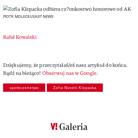
PIOTR MOLECKI/EAST NEWS
Authors
Rafał Kowalski
Dziękujemy, że przeczytałaś/eś nasz artykuł do końca.
Bądź na bieżąco!
Obserwuj nas w Google.
społeczeństwo
Zofia Noceti-Klepacka
Galeria