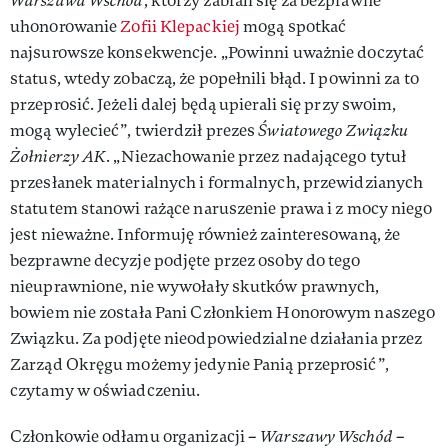
Warszawa Wschód
, którzy zabrali się za bezprawne
uhonorowanie
Zofii Klepackiej
mogą spotkać
najsurowsze konsekwencje. „Powinni uważnie doczytać
status, wtedy zobaczą, że popełnili błąd. I powinni za to
przeprosić. Jeżeli dalej będą upierali się przy swoim,
mogą wylecieć”, twierdził prezes
Światowego Związku
Żołnierzy AK
. „Niezachowanie przez nadającego tytuł
przesłanek materialnych i formalnych, przewidzianych
statutem stanowi rażące naruszenie prawa i z mocy niego
jest nieważne. Informuję również zainteresowaną, że
bezprawne decyzje podjęte przez osoby do tego
nieuprawnione, nie wywołały skutków prawnych,
bowiem nie została Pani Członkiem Honorowym naszego
Związku. Za podjęte nieodpowiedzialne działania przez
Zarząd Okręgu możemy jedynie Panią przeprosić”,
czytamy w oświadczeniu.
Członkowie odłamu organizacji –
Warszawy Wschód
–