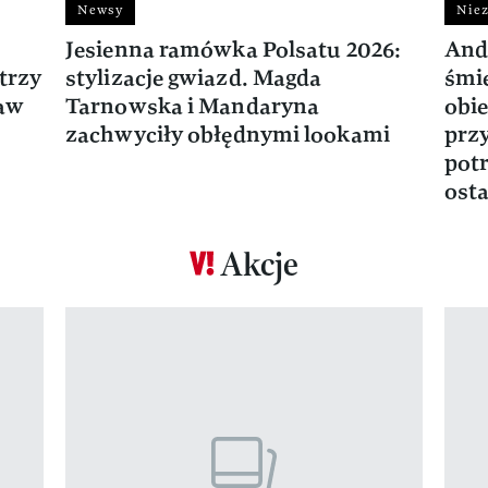
Newsy
Niez
Jesienna ramówka Polsatu 2026:
And
trzy
stylizacje gwiazd. Magda
śmie
ław
Tarnowska i Mandaryna
obie
zachwyciły obłędnymi lookami
prz
potr
osta
Akcje
Pokazywanie elementu 1 z 17