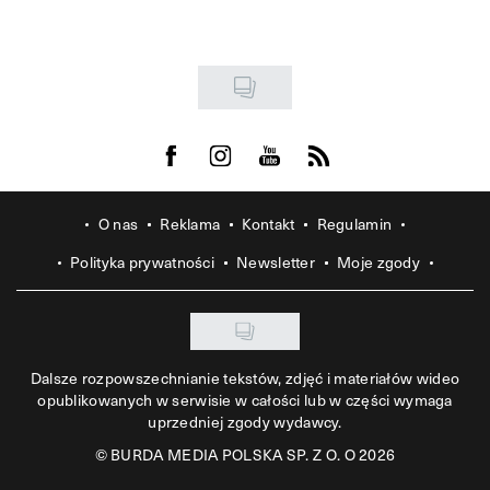
Visit us on Facebook
Visit us on Instagram
Visit us on Youtube
Visit us on Rss
O nas
Reklama
Kontakt
Regulamin
Polityka prywatności
Newsletter
Moje zgody
Dalsze rozpowszechnianie tekstów, zdjęć i materiałów wideo
opublikowanych w serwisie w całości lub w części wymaga
uprzedniej zgody wydawcy.
©
BURDA MEDIA POLSKA SP. Z O. O 2026