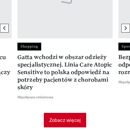
previous element
ne
Shopping
Spor
rcu
Gatta wchodzi w obszar odzieży
Bez
specjalistycznej. Linia Care Atopic
odp
ączy
Sensitive to polska odpowiedź na
roz
potrzeby pacjentów z chorobami
Współp
skóry
Współpraca reklamowa
Zobacz więcej