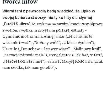
twórca hitów
Wierni fani z pewnością będą wiedzieć, że Lipko w
swojej karierze stworzył nie tylko hity dla słynnej
„Budki Suflera”.
Muzyk ma na swoim koncie współpracę
z wieloma wielkimi artystami polskiej estrady -
wymienić można m.in. Annę Jantar („Nic nie może
wiecznie trwać”, „Do żony wróć”, „Układ z życiem”),
Urszulę („Dmuchawce latawce wiatr”. „Malinowy król”,
„Za twoje zdrowie mała”), Irenę Santor („Jak fart, to fart”,
„Jeszcze kochasz mnie”), a nawet Marylę Rodowicz („Tak
nam słodko, tak nam gorzko”).