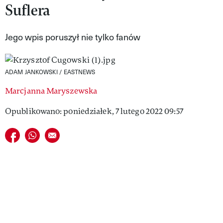
Suflera
VIVA!LIFESTYLE
VIVA!MAN
Jego wpis poruszył nie tylko fanów
VIVA!PEOPLE POWER
ADAM JANKOWSKI / EASTNEWS
VIVA!ITAKA
Marcjanna Maryszewska
MAGAZYN VIVA!
Opublikowano: poniedziałek, 7 lutego 2022 09:57
Udostępnij na facebook
Udostępnij na whatsapp
E-mail do przyjaciela