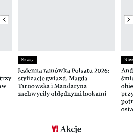
previous element
ne
Newsy
Niez
Jesienna ramówka Polsatu 2026:
And
trzy
stylizacje gwiazd. Magda
śmie
ław
Tarnowska i Mandaryna
obie
zachwyciły obłędnymi lookami
prz
potr
osta
Akcje