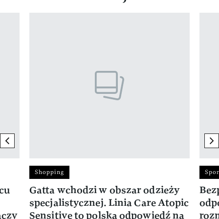
Pokazywanie elementu 1 z 17
previous element
ne
Shopping
Spor
rcu
Gatta wchodzi w obszar odzieży
Bez
specjalistycznej. Linia Care Atopic
odp
ączy
Sensitive to polska odpowiedź na
roz