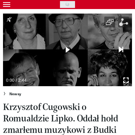
Skip
to
Gwiazdy
main
Ludzie
content
Moda
Uroda
Styl życia
Kultura
0:00 / 2:44
Wideo
Newsy
Krzysztof Cugowski o
Nasze akcje
Romualdzie Lipko. Oddał hołd
VIVA!ART
zmarłemu muzykowi z Budki
VIVA!MODA