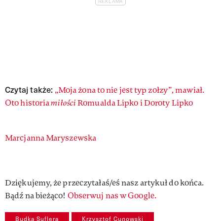
Czytaj także:
„Moja żona to nie jest typ zołzy”, mawiał.
Oto historia
miłości
Romualda Lipko i Doroty Lipko
Authors
Marcjanna Maryszewska
Dziękujemy, że przeczytałaś/eś nasz artykuł do końca.
Bądź na bieżąco!
Obserwuj nas w Google.
Budka Suflera
Krzysztof Cugowski