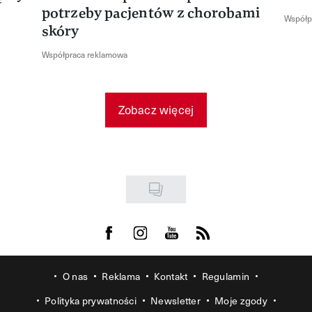
potrzeby pacjentów z chorobami
Współp
skóry
Współpraca reklamowa
Zobacz więcej
Visit us on Facebook
Visit us on Instagram
Visit us on Youtube
Visit us on Rss
O nas
Reklama
Kontakt
Regulamin
Polityka prywatności
Newsletter
Moje zgody