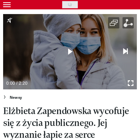
Skip
to
Gwiazdy
main
Ludzie
content
Moda
Uroda
Styl życia
Kultura
0:00 / 2:20
Wideo
Newsy
Elżbieta Zapendowska wycofuje
Nasze akcje
się z życia publicznego. Jej
VIVA!ART
wyznanie łapie za serce
VIVA!MODA