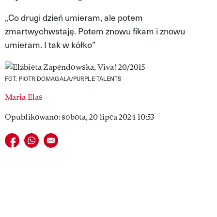
VIVA!LIFESTYLE
„Co drugi dzień umieram, ale potem
zmartwychwstaję. Potem znowu fikam i znowu
VIVA!MAN
umieram. I tak w kółko”
VIVA!PEOPLE POWER
VIVA!ITAKA
FOT. PIOTR DOMAGAŁA/PURPLE TALENTS
MAGAZYN VIVA!
Maria Elas
Opublikowano: sobota, 20 lipca 2024 10:53
Udostępnij na facebook
Udostępnij na whatsapp
E-mail do przyjaciela