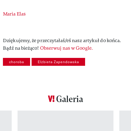
Authors
Maria Elas
Dziękujemy, że przeczytałaś/eś nasz artykuł do końca.
Bądź na bieżąco!
Obserwuj nas w Google.
choroba
Elżbieta Zapendowska
Galeria
Pokazywanie elementu 1 z 12