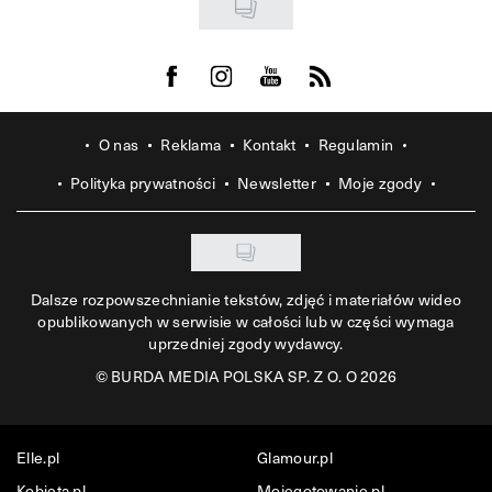
Visit us on Facebook
Visit us on Instagram
Visit us on Youtube
Visit us on Rss
O nas
Reklama
Kontakt
Regulamin
Polityka prywatności
Newsletter
Moje zgody
Dalsze rozpowszechnianie tekstów, zdjęć i materiałów wideo
opublikowanych w serwisie w całości lub w części wymaga
uprzedniej zgody wydawcy.
©
BURDA MEDIA POLSKA SP. Z O. O 2026
Elle.pl
Glamour.pl
Kobieta.pl
Mojegotowanie.pl