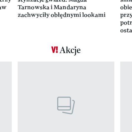
ław
Tarnowska i Mandaryna
obie
zachwyciły obłędnymi lookami
prz
potr
osta
Akcje
Pokazywanie elementu 1 z 17