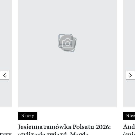
previous element
ne
Newsy
Niez
Jesienna ramówka Polsatu 2026:
And
trzy
stylizacje gwiazd. Magda
śmie