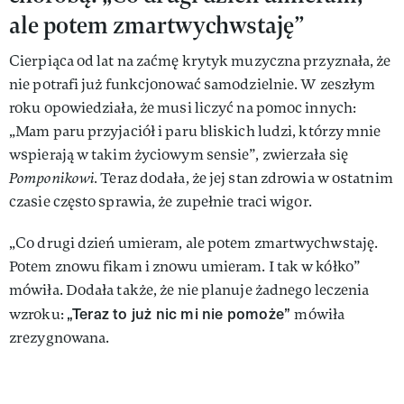
ale potem zmartwychwstaję”
Cierpiąca od lat na zaćmę krytyk muzyczna przyznała, że
nie potrafi już funkcjonować samodzielnie. W zeszłym
roku opowiedziała, że musi liczyć na pomoc innych:
„Mam paru przyjaciół i paru bliskich ludzi, którzy mnie
wspierają w takim życiowym sensie”, zwierzała się
Pomponikowi.
Teraz dodała, że jej stan zdrowia w ostatnim
czasie często sprawia, że zupełnie traci wigor.
„Co drugi dzień umieram, ale potem zmartwychwstaję.
Potem znowu fikam i znowu umieram. I tak w kółko”
mówiła. Dodała także, że nie planuje żadnego leczenia
„Teraz to już nic mi nie pomoże”
wzroku:
mówiła
zrezygnowana.