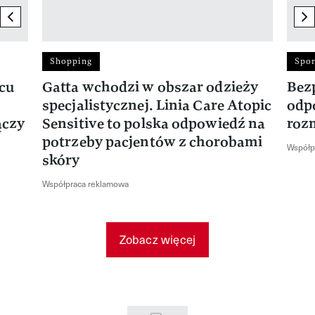
previous element
ne
Shopping
Spor
rcu
Gatta wchodzi w obszar odzieży
Bez
specjalistycznej. Linia Care Atopic
odp
ączy
Sensitive to polska odpowiedź na
roz
potrzeby pacjentów z chorobami
Współp
skóry
Współpraca reklamowa
Zobacz więcej