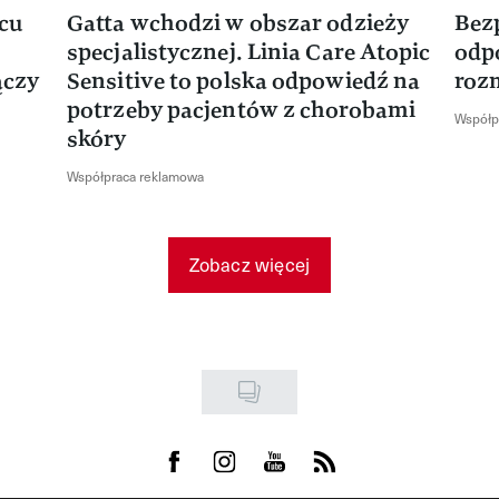
rcu
Gatta wchodzi w obszar odzieży
Bez
specjalistycznej. Linia Care Atopic
odp
ączy
Sensitive to polska odpowiedź na
roz
potrzeby pacjentów z chorobami
Współp
skóry
Współpraca reklamowa
Zobacz więcej
Visit us on Facebook
Visit us on Instagram
Visit us on Youtube
Visit us on Rss