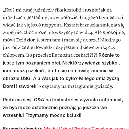
„Ktoś mi tutaj już niezłe fika koziołki i rośnie jak na
drożdżach. Jesteśmy już w połowie drugiego trymestru i
widać jak się ktoś rozpycha. Kształt brzuszka zmienia się
zupełnie, choć może nie wszyscy to widzą. Ale spokojnie,
mówi Dzidzior, jestem tam i mam się dobrze! Niedługo
już rodzice się dowiedzą czy jestem dziewczynką czy
Różnie to
chłopcem. Bo przecież ile można czekać!?!?!
jest z tym poznaniem płci. Niektórzy wiedzą szybko ,
inni muszą czekać , bo to się co chwilę zmienia w
obrazie USG. A u Was jak to było? Miłego dnia życzą
Domi i stworek
” - czytamy na Instagramie gwiazdy.
Podczas sesji Q&A na Instastories wyznała natomiast,
że być może ostatecznie poznają ją jeszcze we
wrześniu! Trzymamy mocno kciuki!
Sprawdź również:
Maciej Orłoś i Paulina Koziejowska po