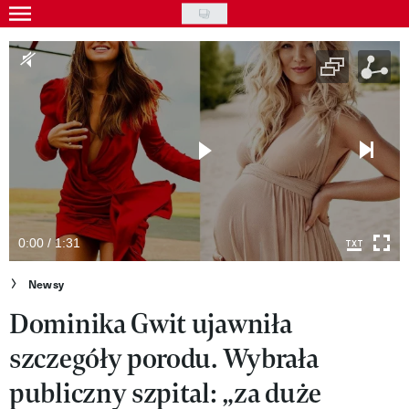
Skip
to
Gwiazdy
main
Ludzie
content
Moda
Uroda
Styl życia
Kultura
0:00 / 1:31
Wideo
Newsy
Dominika Gwit ujawniła
Nasze akcje
szczegóły porodu. Wybrała
VIVA!ART
publiczny szpital: „za duże
VIVA!MODA