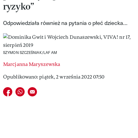
ryzyko”
VIVA!LIFESTYLE
VIVA!MAN
Odpowiedziała również na pytania o płeć dziecka…
VIVA!PEOPLE POWER
VIVA!ITAKA
SZYMON SZCZEŚNIAK/LAF AM
MAGAZYN VIVA!
Marcjanna Maryszewska
Opublikowano: piątek, 2 września 2022 07:50
Udostępnij na facebook
Udostępnij na whatsapp
E-mail do przyjaciela