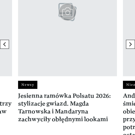
previous element
ne
Newsy
Niez
Jesienna ramówka Polsatu 2026:
And
trzy
stylizacje gwiazd. Magda
śmie
ław
Tarnowska i Mandaryna
obie
zachwyciły obłędnymi lookami
prz
potr
osta