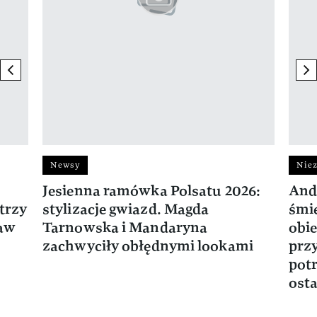
previous element
ne
Newsy
Niez
Jesienna ramówka Polsatu 2026:
And
trzy
stylizacje gwiazd. Magda
śmie
ław
Tarnowska i Mandaryna
obie
zachwyciły obłędnymi lookami
prz
potr
osta