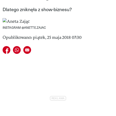
VIVA!LIFESTYLE
Dlatego zniknęła z show-biznesu?
VIVA!MAN
INSTAGRAM @ANETTE.ZAJAC
VIVA!PEOPLE POWER
Opublikowano: piątek, 25 maja 2018 07:30
VIVA!ITAKA
Udostępnij na facebook
Udostępnij na whatsapp
E-mail do przyjaciela
MAGAZYN VIVA!