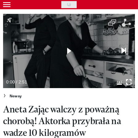
Skip
to
Gwiazdy
main
Ludzie
content
Moda
Uroda
Styl życia
Kultura
0:00 / 2:51
Wideo
Newsy
Aneta Zając walczy z poważną
Nasze akcje
chorobą! Aktorka przybrała na
VIVA!ART
wadze 10 kilogramów
VIVA!MODA