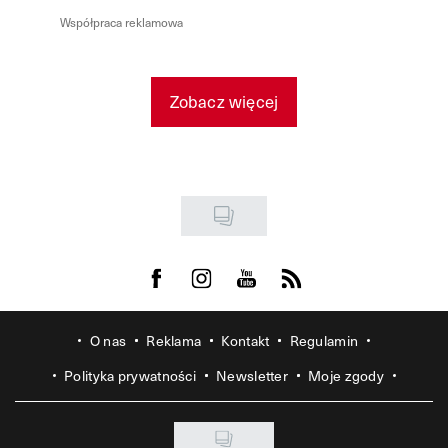
Współpraca reklamowa
Zobacz więcej
Visit us on Facebook
Visit us on Instagram
Visit us on Youtube
Visit us on Rss
O nas
Reklama
Kontakt
Regulamin
Polityka prywatności
Newsletter
Moje zgody