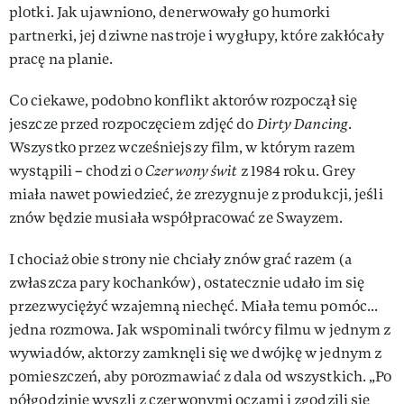
plotki. Jak ujawniono, denerwowały go humorki
partnerki, jej dziwne nastroje i wygłupy, które zakłócały
pracę na planie.
Co ciekawe, podobno konflikt aktorów rozpoczął się
jeszcze przed rozpoczęciem zdjęć do
Dirty Dancing
.
Wszystko przez wcześniejszy film, w którym razem
wystąpili – chodzi o
Czerwony świt
z 1984 roku. Grey
miała nawet powiedzieć, że zrezygnuje z produkcji, jeśli
znów będzie musiała współpracować ze Swayzem.
I chociaż obie strony nie chciały znów grać razem (a
zwłaszcza pary kochanków), ostatecznie udało im się
przezwyciężyć wzajemną niechęć. Miała temu pomóc...
jedna rozmowa. Jak wspominali twórcy filmu w jednym z
wywiadów, aktorzy zamknęli się we dwójkę w jednym z
pomieszczeń, aby porozmawiać z dala od wszystkich. „Po
półgodzinie wyszli z czerwonymi oczami i zgodzili się