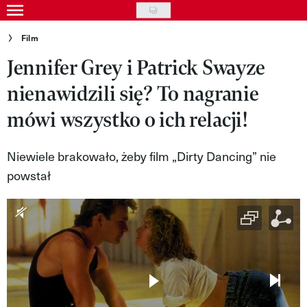
Skip
to
Gwiazdy
Film
main
Jennifer Grey i Patrick Swayze
Ludzie
content
nienawidzili się? To nagranie
Moda
mówi wszystko o ich relacji!
Uroda
Styl życia
Niewiele brakowało, żeby film „Dirty Dancing” nie
powstał
Kultura
Wideo
Nasze akcje
VIVA!ART
VIVA!MODA