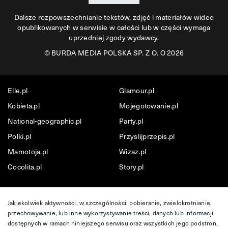
Dalsze rozpowszechnianie tekstów, zdjęć i materiałów wideo
opublikowanych w serwisie w całości lub w części wymaga
uprzedniej zgody wydawcy.
©
BURDA MEDIA POLSKA SP. Z O. O 2026
Elle.pl
Glamour.pl
Kobieta.pl
Mojegotowanie.pl
National-geographic.pl
Party.pl
Polki.pl
Przyslijprzepis.pl
Mamotoja.pl
Wizaz.pl
Cocolita.pl
Story.pl
Jakiekolwiek aktywności, w szczególności: pobieranie, zwielokrotnianie,
przechowywanie, lub inne wykorzystywanie treści, danych lub informacji
dostępnych w ramach niniejszego serwisu oraz wszystkich jego podstron,