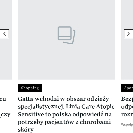
Pokazywanie elementu 1 z 17
previous element
ne
Shopping
Spor
rcu
Gatta wchodzi w obszar odzieży
Bez
specjalistycznej. Linia Care Atopic
odp
ączy
Sensitive to polska odpowiedź na
roz
potrzeby pacjentów z chorobami
Współp
skóry