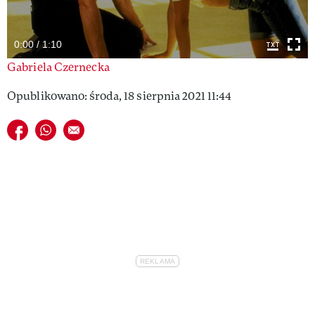
VIVA!LIFESTYLE
0:00 / 1:10
VIVA!MAN
Gabriela Czernecka
VIVA!PEOPLE POWER
Opublikowano: środa, 18 sierpnia 2021 11:44
VIVA!ITAKA
Udostępnij na facebook
Udostępnij na whatsapp
E-mail do przyjaciela
MAGAZYN VIVA!