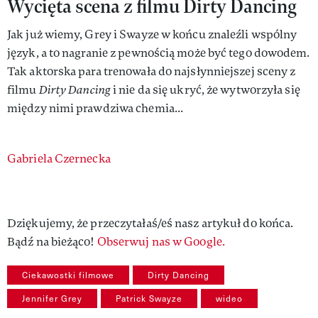
Wycięta scena z filmu Dirty Dancing
Jak już wiemy, Grey i Swayze w końcu znaleźli wspólny
język, a to nagranie z pewnością może być tego dowodem.
Tak aktorska para trenowała do najsłynniejszej sceny z
filmu
Dirty Dancing
i nie da się ukryć, że wytworzyła się
między nimi prawdziwa chemia...
Authors
Gabriela Czernecka
Dziękujemy, że przeczytałaś/eś nasz artykuł do końca.
Bądź na bieżąco!
Obserwuj nas w Google.
Ciekawostki filmowe
Dirty Dancing
Jennifer Grey
Patrick Swayze
wideo