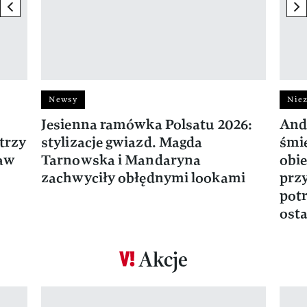
previous element
ne
Newsy
Niez
Jesienna ramówka Polsatu 2026:
And
trzy
stylizacje gwiazd. Magda
śmie
ław
Tarnowska i Mandaryna
obie
zachwyciły obłędnymi lookami
prz
potr
osta
Akcje