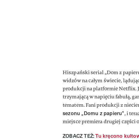
Hiszpański serial „Dom z papieru”
widzów na całym świecie, lądując
produkcji na platformie Netflix
trzymającą w napięciu fabułą, g
tematem. Fani produkcji z niecie
sezonu „Domu z papieru”
, i te
miejsce premiera drugiej części o
ZOBACZ TEŻ:
Tu kręcono kultow