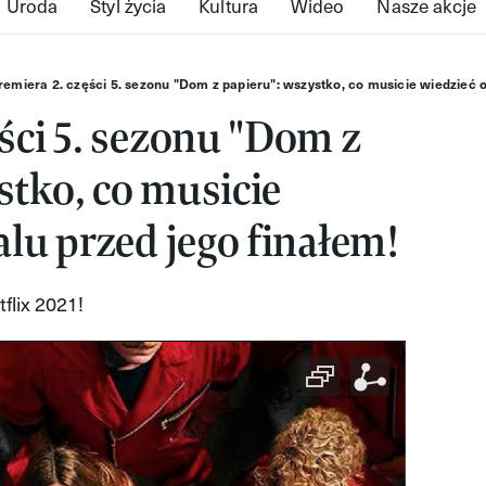
Uroda
Styl życia
Kultura
Wideo
Nasze akcje
remiera 2. części 5. sezonu "Dom z papieru": wszystko, co musicie wiedzieć o
ęści 5. sezonu "Dom z
stko, co musicie
alu przed jego finałem!
flix 2021!