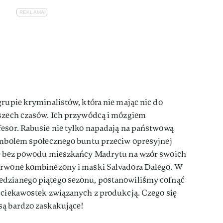
rupie kryminalistów, która nie mając nic do
wszech czasów. Ich przywódcą i mózgiem
fesor. Rabusie nie tylko napadają na państwową
symbolem społecznego buntu przeciw opresyjnej
Nie bez powodu mieszkańcy Madrytu na wzór swoich
zerwone kombinezony i maski Salvadora Dalego. W
edzianego piątego sezonu, postanowiliśmy cofnąć
ć ciekawostek związanych z produkcją. Czego się
są bardzo zaskakujące!