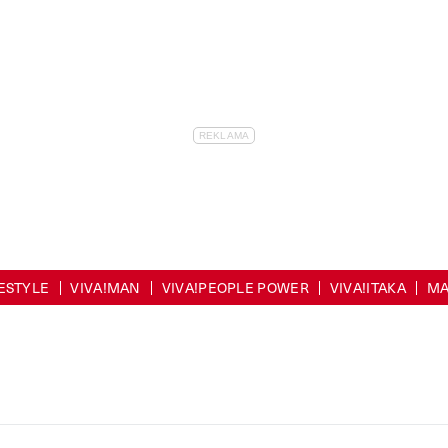
FESTYLE
VIVA!MAN
VIVA!PEOPLE POWER
VIVA!ITAKA
MA