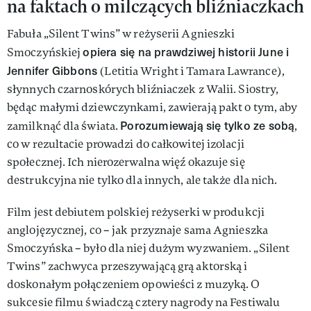
na faktach o milczących bliźniaczkach
Fabuła „Silent Twins” w reżyserii Agnieszki
opiera się na prawdziwej historii June i
Smoczyńskiej
Jennifer Gibbons
(Letitia Wright i Tamara Lawrance),
słynnych czarnoskórych bliźniaczek z Walii. Siostry,
będąc małymi dziewczynkami, zawierają pakt o tym, aby
Porozumiewają się tylko ze sobą
zamilknąć dla świata.
,
co w rezultacie prowadzi do całkowitej izolacji
społecznej. Ich nierozerwalna więź okazuje się
destrukcyjna nie tylko dla innych, ale także dla nich.
Film jest debiutem polskiej reżyserki w produkcji
anglojęzycznej, co – jak przyznaje sama Agnieszka
Smoczyńska – było dla niej dużym wyzwaniem. „Silent
Twins” zachwyca przeszywającą grą aktorską i
doskonałym połączeniem opowieści z muzyką. O
sukcesie filmu świadczą cztery nagrody na Festiwalu