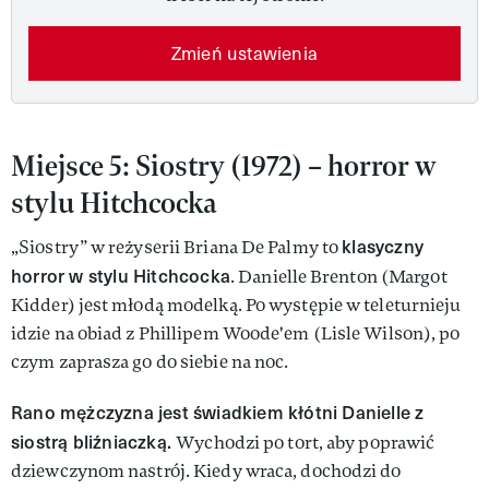
Zmień ustawienia
Miejsce 5: Siostry (1972) – horror w
stylu Hitchcocka
klasyczny
„Siostry” w reżyserii Briana De Palmy to
horror w stylu Hitchcocka
. Danielle Brenton (Margot
Kidder) jest młodą modelką. Po występie w teleturnieju
idzie na obiad z Phillipem Woode'em (Lisle Wilson), po
czym zaprasza go do siebie na noc.
Rano mężczyzna jest świadkiem kłótni Danielle z
siostrą bliźniaczką.
Wychodzi po tort, aby poprawić
dziewczynom nastrój. Kiedy wraca, dochodzi do