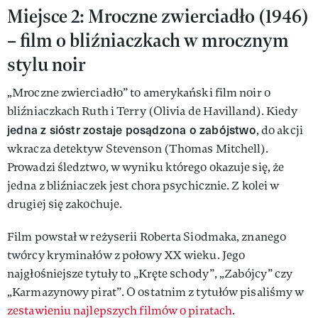
Miejsce 2: Mroczne zwierciadło (1946)
– film o bliźniaczkach w mrocznym
stylu noir
„Mroczne zwierciadło” to amerykański film noir o
bliźniaczkach Ruth i Terry (Olivia de Havilland). Kiedy
jedna z sióstr zostaje posądzona o zabójstwo
, do akcji
wkracza detektyw Stevenson (Thomas Mitchell).
Prowadzi śledztwo, w wyniku którego okazuje się, że
jedna z bliźniaczek jest chora psychicznie. Z kolei w
drugiej się zakochuje.
Film powstał w reżyserii Roberta Siodmaka, znanego
twórcy kryminałów z połowy XX wieku. Jego
najgłośniejsze tytuły to „Kręte schody”, „Zabójcy” czy
„Karmazynowy pirat”. O ostatnim z tytułów pisaliśmy w
zestawieniu najlepszych filmów o piratach
.