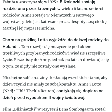
Bliźniaczki zostają
Fabuła rozpoczyna się w 1925 r.
rozdzielone przez krewnych
w wieku 6 lat, po śmierci
rodziców. Anne zostaje w Niemczech u surowego
wujostwa, gdzie jest katowana przez despotyczną ciotkę
Marthę i jej męża Heinricha.
Chora na gruźlicę Lotta wyjeżdża do dalszej rodziny do
Holandii.
Tam rozwija się muzycznie pod okiem
troskliwych przybranych rodziców i wiedzie szczęśliwe
życie. Pisze listy do Anny, jednak po latach dowiaduje się
o tym, że nigdy nie zostały one wysłane.
Niechętne sobie rodziny dokładają wszelkich starań, aby
dziewczynki nie miały ze sobą kontaktu. Anne i Lotte
spotykają się dopiero na
(Nadja Uhl i Thekla Reuten)
dzień przed wybuchem II wojny światowej
.
Film „Bliźniaczki” w reżyserii Bena Sombogaarta został