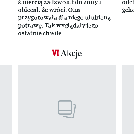
śmiercią zadzwonił do żony i
odch
obiecał, że wróci. Ona
gehe
przygotowała dla niego ulubioną
potrawę. Tak wyglądały jego
ostatnie chwile
Akcje
Pokazywanie elementu 1 z 17