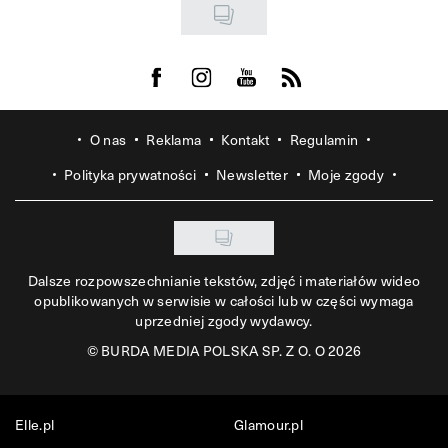
Visit us on Facebook
Visit us on Instagram
Visit us on Youtube
Visit us on Rss
O nas
Reklama
Kontakt
Regulamin
Polityka prywatności
Newsletter
Moje zgody
Dalsze rozpowszechnianie tekstów, zdjęć i materiałów wideo
opublikowanych w serwisie w całości lub w części wymaga
uprzedniej zgody wydawcy.
©
BURDA MEDIA POLSKA SP. Z O. O 2026
Elle.pl
Glamour.pl