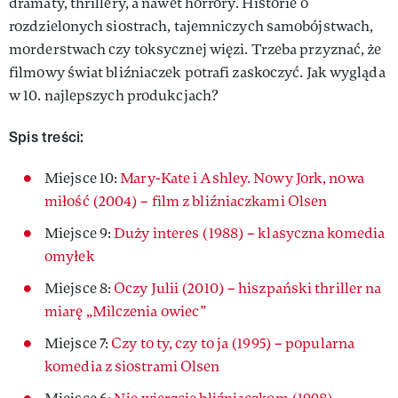
dramaty, thrillery, a nawet horrory. Historie o
rozdzielonych siostrach, tajemniczych samobójstwach,
morderstwach czy toksycznej więzi. Trzeba przyznać, że
filmowy świat bliźniaczek potrafi zaskoczyć. Jak wygląda
w 10. najlepszych produkcjach?
Spis treści:
Miejsce 10:
Mary-Kate i Ashley. Nowy Jork, nowa
miłość (2004) – film z bliźniaczkami Olsen
Miejsce 9:
Duży interes (1988) – klasyczna komedia
omyłek
Miejsce 8:
Oczy Julii (2010) – hiszpański thriller na
miarę „Milczenia owiec”
Miejsce 7:
Czy to ty, czy to ja (1995) – popularna
komedia z siostrami Olsen