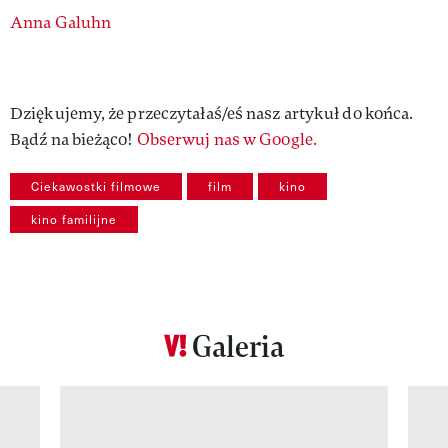
Authors
Anna Galuhn
Dziękujemy, że przeczytałaś/eś nasz artykuł do końca.
Bądź na bieżąco!
Obserwuj nas w Google.
Ciekawostki filmowe
film
kino
kino familijne
Galeria
Pokazywanie elementu 1 z 12