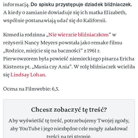
Do spisku przystępuje dziadek bliźniaczek.
informacją.
A kiedy o zamianie dowiaduje się ich matka Elizabeth,
wspólnie postanawiają udać się do Kalifornii.
Komedia rodzinna „
Nie wierzcie bliźniaczkom
” w
reżyserii Nancy Meyers powstała jako remake filmu
„Rodzice, miejcie się na baczności” z 1961 r.
Pierwowzorem była powieść niemieckiego pisarza Ericha
Kästnera pt. „Mania czy Ania”. W rolę bliźniaczek wcieliła
się
Lindsay Lohan
.
Ocena na Filmwebie: 6,5.
Chcesz zobaczyć tę treść?
Aby wyświetlić tę treść, potrzebujemy Twojej zgody,
aby YouTube i jego niezbędne cele mogły załadować
treści na tej stronie.