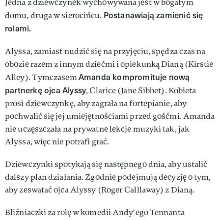
Jedna z dziewczynek wychowywana jest w bogatym
Postanawiają zamienić się
domu, druga w sierocińcu.
rolami.
Alyssa, zamiast nudzić się na przyjęciu, spędza czas na
obozie razem z innym dziećmi i opiekunką Dianą (Kirstie
Amanda kompromituje nową
Alley). Tymczasem
partnerkę ojca Alyssy
, Clarice (Jane Sibbet). Kobieta
prosi dziewczynkę, aby zagrała na fortepianie, aby
pochwalić się jej umiejętnościami przed gośćmi. Amanda
nie uczęszczała na prywatne lekcje muzyki tak, jak
Alyssa, więc nie potrafi grać.
Dziewczynki spotykają się następnego dnia, aby ustalić
dalszy plan działania. Zgodnie podejmują decyzję o tym,
aby zeswatać ojca Alyssy (Roger Calllaway) z Dianą.
Bliźniaczki za rolę w komedii Andy'ego Tennanta