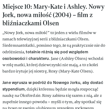
Miejsce 10: Mary-Kate i Ashley. Nowy
Jork, nowa miłość (2004) – film z
bliźniaczkami Olsen
„Nowy Jork, nowa miłość” to jeden z wielu filmów w
ramach telewizyjnej serii z bliźniaczkami Olsen.
Siedemnastolatki, pomimo tego, że są praktycznie nie do
totalnie różnią się pod względem
odróżnienia,
osobowości i charakteru
. Jane (Ashley Olsen) wchodzi
w rolę matki, której dziewczynki nie mają, a to z kolei
bardzo irytuje jej siostrę, Roxy (Mary-Kate Olsen).
Jane wyrusza w podróż do Nowego Jorku, aby dostać
stypendium
, dzięki któremu będzie mogła rozpocząć
naukę na Oksfordzie. Roxy zabiera się razem z nią, ale z
zupełnie innego powodu – myśli o tym, aby spotkać się
na żywo ze swoim ulubionym zespołem rockowym