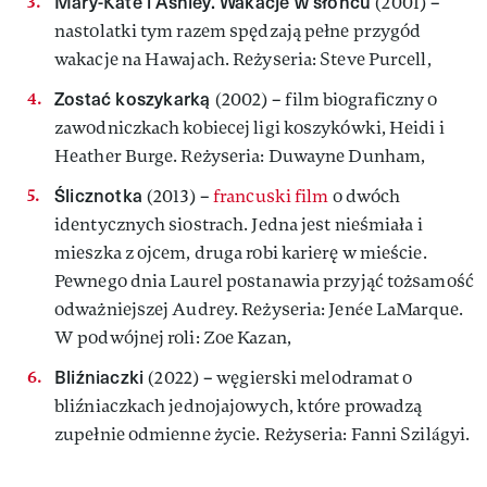
Mary-Kate i Ashley. Wakacje w słońcu
(2001) –
nastolatki tym razem spędzają pełne przygód
wakacje na Hawajach. Reżyseria: Steve Purcell,
Zostać koszykarką
(2002) – film biograficzny o
zawodniczkach kobiecej ligi koszykówki, Heidi i
Heather Burge. Reżyseria: Duwayne Dunham,
Ślicznotka
(2013) –
francuski film
o dwóch
identycznych siostrach. Jedna jest nieśmiała i
mieszka z ojcem, druga robi karierę w mieście.
Pewnego dnia Laurel postanawia przyjąć tożsamość
odważniejszej Audrey. Reżyseria: Jenée LaMarque.
W podwójnej roli: Zoe Kazan,
Bliźniaczki
(2022) – węgierski melodramat o
bliźniaczkach jednojajowych, które prowadzą
zupełnie odmienne życie. Reżyseria: Fanni Szilágyi.