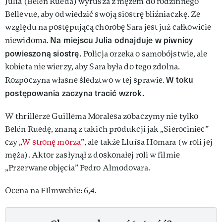
Julia (Belén Rueda) wyrusza z mężem do rodzinnego
Bellevue, aby odwiedzić swoją siostrę bliźniaczkę. Ze
względu na postępującą chorobę Sara jest już całkowicie
Na miejscu Julia odnajduje w piwnicy
niewidoma.
powieszoną siostrę.
Policja orzeka o samobójstwie, ale
kobieta nie wierzy, aby Sara była do tego zdolna.
W toku
Rozpoczyna własne śledztwo w tej sprawie.
postępowania zaczyna tracić wzrok.
W thrillerze Guillema Moralesa zobaczymy nie tylko
Belén Ruedę, znaną z takich produkcji jak „Sierociniec”
czy „
W stronę morza
”, ale także Lluísa Homara (w roli jej
męża). Aktor zasłynął z doskonałej roli w filmie
„Przerwane objęcia” Pedro Almodovara.
Ocena na FIlmwebie: 6,4.