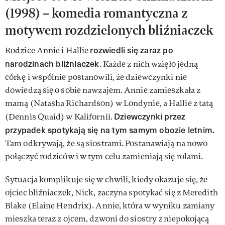
(1998) – komedia romantyczna z
motywem rozdzielonych bliźniaczek
rozwiedli się zaraz po
Rodzice Annie i Hallie
narodzinach bliźniaczek
. Każde z nich wzięło jedną
córkę i wspólnie postanowili, że dziewczynki nie
dowiedzą się o sobie nawzajem. Annie zamieszkała z
mamą (Natasha Richardson) w Londynie, a Hallie z tatą
Dziewczynki przez
(Dennis Quaid) w Kalifornii.
przypadek spotykają się na tym samym obozie letnim.
Tam odkrywają, że są siostrami. Postanawiają na nowo
połączyć rodziców i w tym celu zamieniają się rolami.
Sytuacja komplikuje się w chwili, kiedy okazuje się, że
ojciec bliźniaczek, Nick, zaczyna spotykać się z Meredith
Blake (Elaine Hendrix). Annie, która w wyniku zamiany
mieszka teraz z ojcem, dzwoni do siostry z niepokojącą