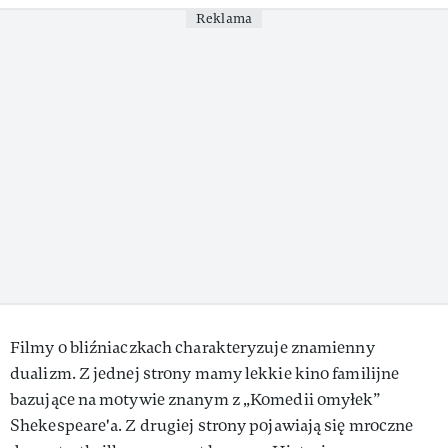
Reklama
VIVA!LIFESTYLE
VIVA!MAN
VIVA!PEOPLE POWER
VIVA!ITAKA
MAGAZYN VIVA!
Filmy o bliźniaczkach charakteryzuje znamienny
dualizm. Z jednej strony mamy lekkie kino familijne
bazujące na motywie znanym z „Komedii omyłek”
Shekespeare'a. Z drugiej strony pojawiają się mroczne