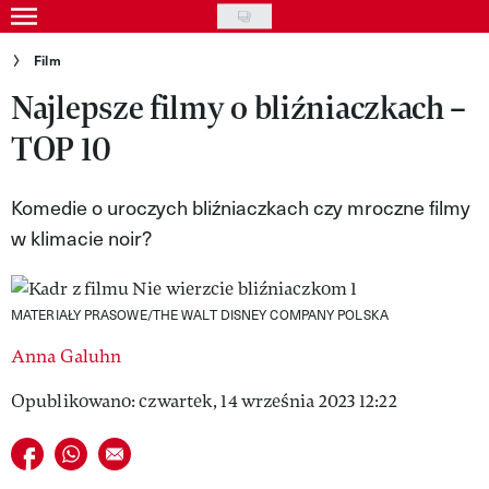
Skip
to
Gwiazdy
Film
main
Najlepsze filmy o bliźniaczkach –
Ludzie
content
TOP 10
Moda
Uroda
Komedie o uroczych bliźniaczkach czy mroczne filmy
w klimacie noir?
Styl życia
Kultura
MATERIAŁY PRASOWE/THE WALT DISNEY COMPANY POLSKA
Wideo
Anna Galuhn
Nasze akcje
Opublikowano: czwartek, 14 września 2023 12:22
VIVA!ART
Udostępnij na facebook
Udostępnij na whatsapp
E-mail do przyjaciela
VIVA!MODA