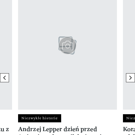
previous element
ne
Niezwykłe historie
Niez
ku z
Andrzej Lepper dzień przed
Kora