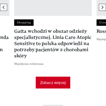
previous element
ne
Shopping
Uro
Gatta wchodzi w obszar odzieży
Ros
enda
specjalistycznej. Linia Care Atopic
Współp
-
Sensitive to polska odpowiedź na
en
potrzeby pacjentów z chorobami
skóry
Współpraca reklamowa
Zobacz więcej