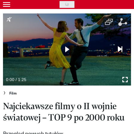
Skip
to
Gwiazdy
main
Ludzie
content
Moda
Uroda
Styl życia
Kultura
0:00 / 1:25
Wideo
Film
Najciekawsze filmy o II wojnie
Nasze akcje
światowej – TOP 9 po 2000 roku
VIVA!ART
VIVA!MODA
Przegląd nowych tytułów