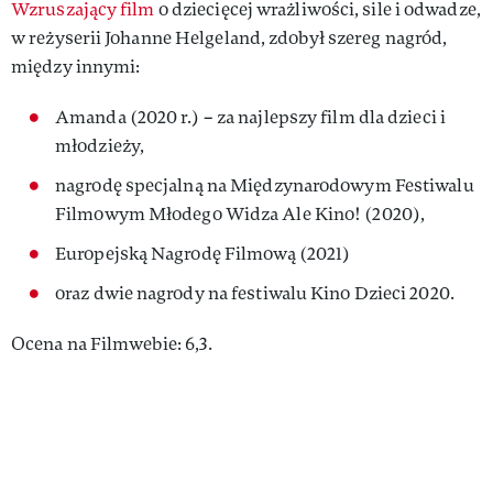
Wzruszający film
o dziecięcej wrażliwości, sile i odwadze,
w reżyserii Johanne Helgeland, zdobył szereg nagród,
między innymi:
Amanda (2020 r.) – za najlepszy film dla dzieci i
młodzieży,
nagrodę specjalną na Międzynarodowym Festiwalu
Filmowym Młodego Widza Ale Kino! (2020),
Europejską Nagrodę Filmową (2021)
oraz dwie nagrody na festiwalu Kino Dzieci 2020.
Ocena na Filmwebie: 6,3.