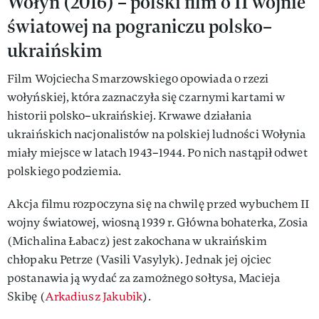
Wołyń (2016) – polski film o II wojnie
światowej na pograniczu polsko–
ukraińskim
Film Wojciecha Smarzowskiego opowiada o rzezi
wołyńskiej, która zaznaczyła się czarnymi kartami w
historii polsko–ukraińskiej. Krwawe działania
ukraińskich nacjonalistów na polskiej ludności Wołynia
miały miejsce w latach 1943–1944. Po nich nastąpił odwet
polskiego podziemia.
Akcja filmu rozpoczyna się na chwilę przed wybuchem II
wojny światowej, wiosną 1939 r. Główna bohaterka, Zosia
(Michalina Łabacz) jest zakochana w ukraińskim
chłopaku Petrze (Vasili Vasylyk). Jednak jej ojciec
postanawia ją wydać za zamożnego sołtysa, Macieja
Skibę (
Arkadiusz Jakubik
).