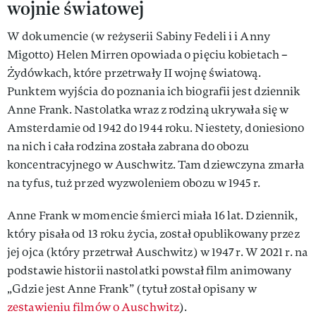
wojnie światowej
W dokumencie (w reżyserii Sabiny Fedeli i i Anny
Migotto) Helen Mirren opowiada o pięciu kobietach –
Żydówkach, które przetrwały II wojnę światową.
Punktem wyjścia do poznania ich biografii jest dziennik
Anne Frank. Nastolatka wraz z rodziną ukrywała się w
Amsterdamie od 1942 do 1944 roku. Niestety, doniesiono
na nich i cała rodzina została zabrana do obozu
koncentracyjnego w Auschwitz. Tam dziewczyna zmarła
na tyfus, tuż przed wyzwoleniem obozu w 1945 r.
Anne Frank w momencie śmierci miała 16 lat. Dziennik,
który pisała od 13 roku życia, został opublikowany przez
jej ojca (który przetrwał Auschwitz) w 1947 r. W 2021 r. na
podstawie historii nastolatki powstał film animowany
„Gdzie jest Anne Frank” (tytuł został opisany w
zestawieniu filmów o Auschwitz
).