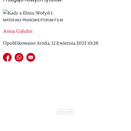
VIVA!LIFESTYLE
VIVA!MAN
MATERIAŁY PRASOWE/FORUM FILM
Anna Galuhn
VIVA!PEOPLE POWER
Opublikowano: środa, 12 kwietnia 2023 10:28
VIVA!ITAKA
Udostępnij na facebook
Udostępnij na whatsapp
E-mail do przyjaciela
MAGAZYN VIVA!