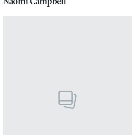
Naomi Campbell
VIVA!LIFESTYLE
VIVA!MAN
VIVA!PEOPLE POWER
VIVA!ITAKA
MAGAZYN VIVA!