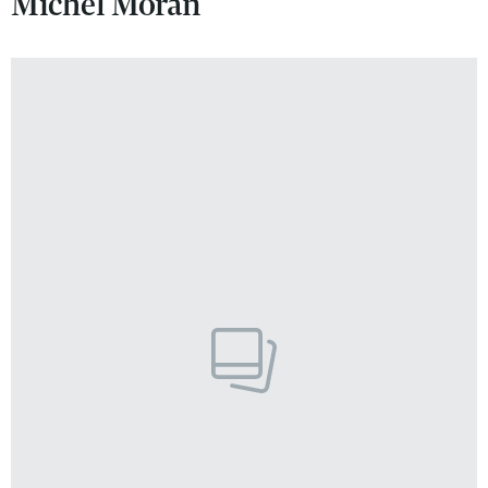
Michel Moran
VIVA!LIFESTYLE
VIVA!MAN
VIVA!PEOPLE POWER
VIVA!ITAKA
MAGAZYN VIVA!