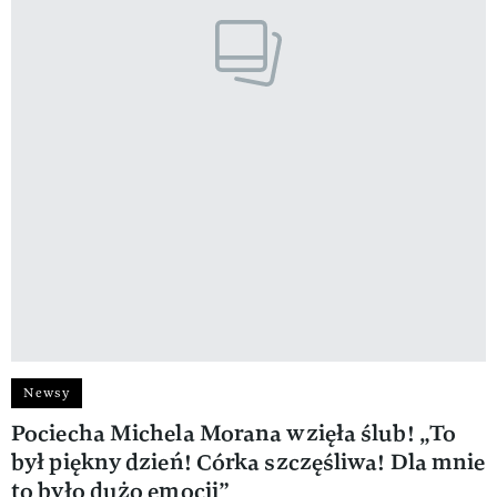
Newsy
Pociecha Michela Morana wzięła ślub! „To
był piękny dzień! Córka szczęśliwa! Dla mnie
to było dużo emocji”