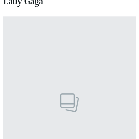
Lady Gaga
VIVA!LIFESTYLE
VIVA!MAN
VIVA!PEOPLE POWER
VIVA!ITAKA
MAGAZYN VIVA!