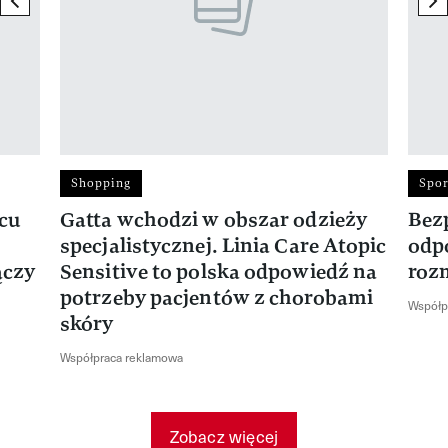
Shopping
Spor
rcu
Gatta wchodzi w obszar odzieży
Bez
specjalistycznej. Linia Care Atopic
odp
ączy
Sensitive to polska odpowiedź na
roz
potrzeby pacjentów z chorobami
Współp
skóry
Współpraca reklamowa
Zobacz więcej