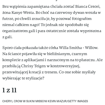
Bez wątpienia zapamiętana chciała zostać Bianca Cesori,
żona Kanye Westa. Bo choć na czerwony dywan weszła w
futrze, po chwili zrzuciła je, by pozować fotografom
niemal całkiem nago! To jednak nie spodobało się
organizatorom gali i para ostatecznie została wyproszona
z gali.
Sporo ciała pokazała także córka Willa Smitha - Willow.
Na ściance pojawiła się w bieliźnianym, czarnym
komplecie z aplikacjami i narzuconym na to płaszczu. Ale
przebiła ją Chrisy Teigen w kontrowersyjnej,
przeswitującej kreacji z trenem. Co one sobie myślały
wybierając te stylizacje?
1 z 11
CHERYL CROW W SUKNI MISSONI
KEVIN MAZUR/GETTY IMAGES