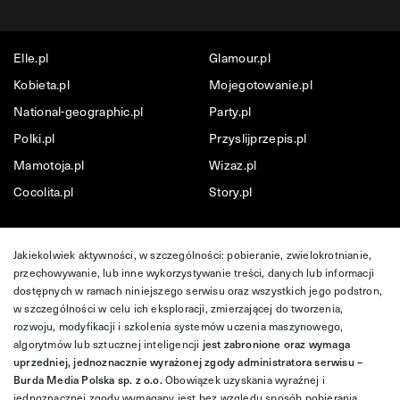
Elle.pl
Glamour.pl
Kobieta.pl
Mojegotowanie.pl
National-geographic.pl
Party.pl
Polki.pl
Przyslijprzepis.pl
Mamotoja.pl
Wizaz.pl
Cocolita.pl
Story.pl
Jakiekolwiek aktywności, w szczególności: pobieranie, zwielokrotnianie,
przechowywanie, lub inne wykorzystywanie treści, danych lub informacji
dostępnych w ramach niniejszego serwisu oraz wszystkich jego podstron,
w szczególności w celu ich eksploracji, zmierzającej do tworzenia,
rozwoju, modyfikacji i szkolenia systemów uczenia maszynowego,
algorytmów lub sztucznej inteligencji
jest zabronione oraz wymaga
uprzedniej, jednoznacznie wyrażonej zgody administratora serwisu –
Burda Media Polska sp. z o.o.
Obowiązek uzyskania wyraźnej i
jednoznacznej zgody wymagany jest bez względu sposób pobierania,