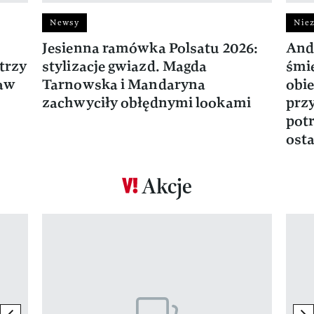
Newsy
Niez
Jesienna ramówka Polsatu 2026:
And
trzy
stylizacje gwiazd. Magda
śmie
ław
Tarnowska i Mandaryna
obie
zachwyciły obłędnymi lookami
prz
potr
osta
Akcje
Pokazywanie elementu 1 z 17
previous element
ne