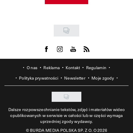
Visit us on Facebook
Visit us on Instagram
Visit us on Youtube
Visit us on Rss
O nas
Reklama
Kontakt
Regulamin
Polityka prywatności
Newsletter
Moje zgody
Dalsze rozpowszechnianie tekstów, zdjęć i materiałów wideo
opublikowanych w serwisie w całości lub w części wymaga
uprzedniej zgody wydawcy.
©
BURDA MEDIA POLSKA SP. Z O. O 2026