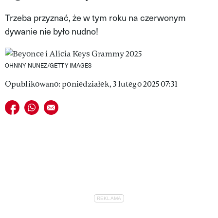
VIVA!LIFESTYLE
Trzeba przyznać, że w tym roku na czerwonym
dywanie nie było nudno!
VIVA!MAN
VIVA!PEOPLE POWER
OHNNY NUNEZ/GETTY IMAGES
VIVA!ITAKA
Opublikowano: poniedziałek, 3 lutego 2025 07:31
MAGAZYN VIVA!
Udostępnij na facebook
Udostępnij na whatsapp
E-mail do przyjaciela