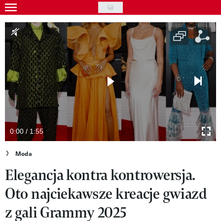
Skip
to
Gwiazdy
main
Ludzie
content
Moda
Uroda
Styl życia
Kultura
0:00 / 1:55
Wideo
Moda
Elegancja kontra kontrowersja.
Nasze akcje
Oto najciekawsze kreacje gwiazd
VIVA!ART
z gali Grammy 2025
VIVA!MODA