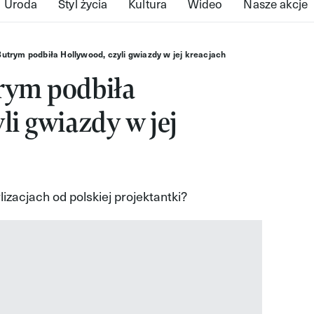
Uroda
Styl życia
Kultura
Wideo
Nasze akcje
utrym podbiła Hollywood, czyli gwiazdy w jej kreacjach
rym podbiła
li gwiazdy w jej
zacjach od polskiej projektantki?