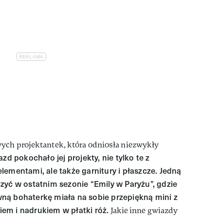
wych projektantek, która odniosła niezwykły
d pokochało jej projekty, nie tylko te z
ementami, ale także garnitury i płaszcze. Jedną
zyć w ostatnim sezonie “Emily w Paryżu”, gdzie
wną bohaterkę miała na sobie przepiękną mini z
em i nadrukiem w płatki róż.
Jakie inne gwiazdy