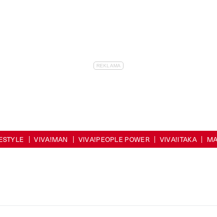
FESTYLE
VIVA!MAN
VIVA!PEOPLE POWER
VIVA!ITAKA
MA