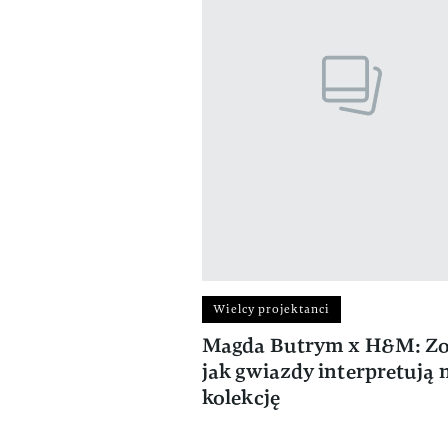
Wielcy projektanci
Magda Butrym x H&M: Zo
jak gwiazdy interpretują
kolekcję