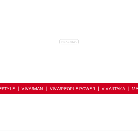
FESTYLE
VIVA!MAN
VIVA!PEOPLE POWER
VIVA!ITAKA
MA