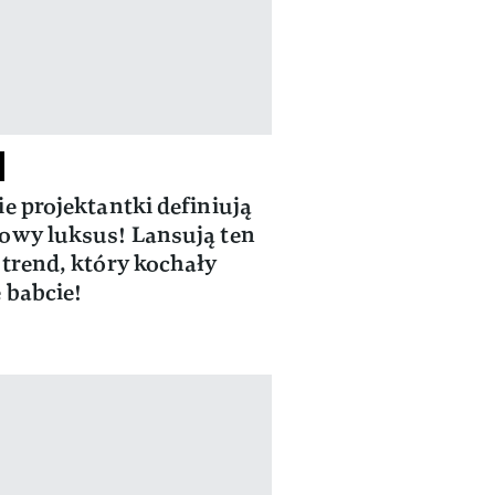
ie projektantki definiują
owy luksus! Lansują ten
 trend, który kochały
 babcie!