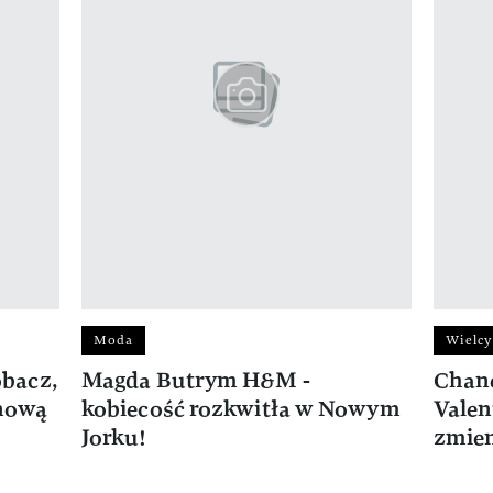
Moda
Wielcy
bacz,
Magda Butrym H&M -
Chane
 nową
kobiecość rozkwitła w Nowym
Valen
Jorku!
zmien