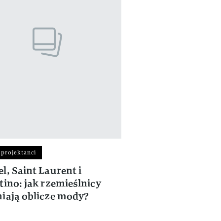
 projektanci
l, Saint Laurent i
tino: jak rzemieślnicy
iają oblicze mody?