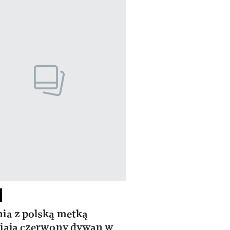
ia z polską metką
jają czerwony dywan w