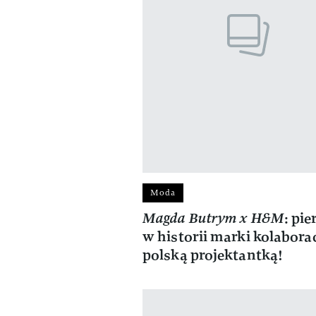
Moda
Magda Butrym x H&M
: pi
w historii marki kolaborac
polską projektantką!