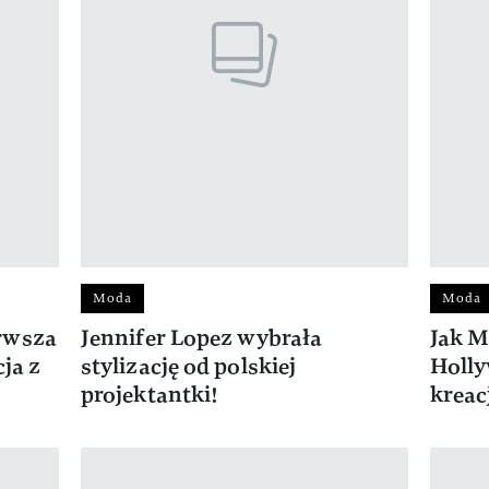
Moda
Moda
erwsza
Jennifer Lopez wybrała
Jak M
ja z
stylizację od polskiej
Holly
projektantki!
kreac