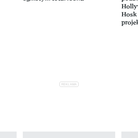
Holly
Hosk 
proje