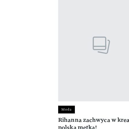
Moda
Rihanna zachwyca w kreac
polską metką!