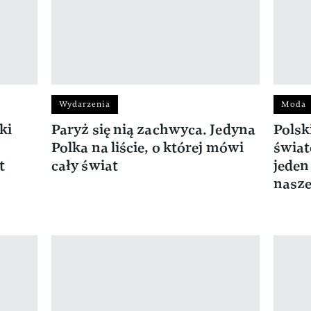
Wydarzenia
Moda
ki
Paryż się nią zachwyca. Jedyna
Polsk
Polka na liście, o której mówi
świat
t
cały świat
jeden
nasze