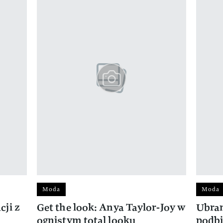
Moda
Moda
ji z
Get the look: Anya Taylor-Joy w
Ubran
ognistym total looku
podbi