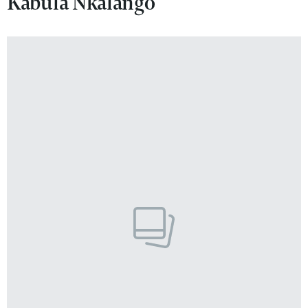
Kabula Nkalango
VIVA!LIFESTYLE
VIVA!MAN
VIVA!PEOPLE POWER
VIVA!ITAKA
MAGAZYN VIVA!