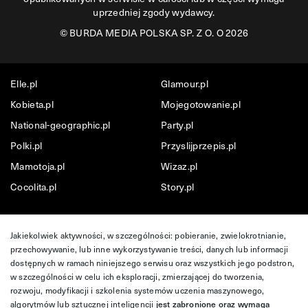
uprzedniej zgody wydawcy.
©
BURDA MEDIA POLSKA SP. Z O. O 2026
Elle.pl
Glamour.pl
Kobieta.pl
Mojegotowanie.pl
National-geographic.pl
Party.pl
Polki.pl
Przyslijprzepis.pl
Mamotoja.pl
Wizaz.pl
Cocolita.pl
Story.pl
Jakiekolwiek aktywności, w szczególności: pobieranie, zwielokrotnianie,
przechowywanie, lub inne wykorzystywanie treści, danych lub informacji
dostępnych w ramach niniejszego serwisu oraz wszystkich jego podstron,
w szczególności w celu ich eksploracji, zmierzającej do tworzenia,
rozwoju, modyfikacji i szkolenia systemów uczenia maszynowego,
algorytmów lub sztucznej inteligencji
jest zabronione oraz wymaga