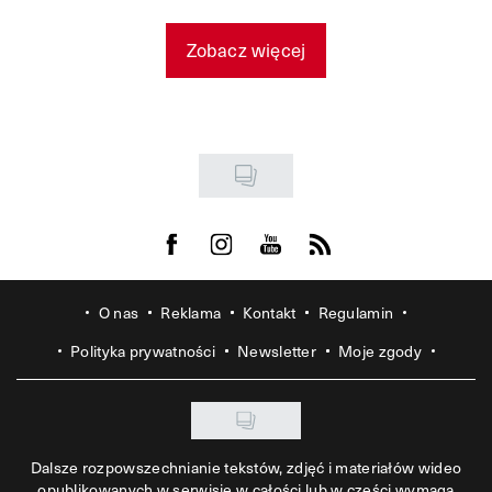
Zobacz więcej
Visit us on Facebook
Visit us on Instagram
Visit us on Youtube
Visit us on Rss
O nas
Reklama
Kontakt
Regulamin
Polityka prywatności
Newsletter
Moje zgody
Dalsze rozpowszechnianie tekstów, zdjęć i materiałów wideo
opublikowanych w serwisie w całości lub w części wymaga