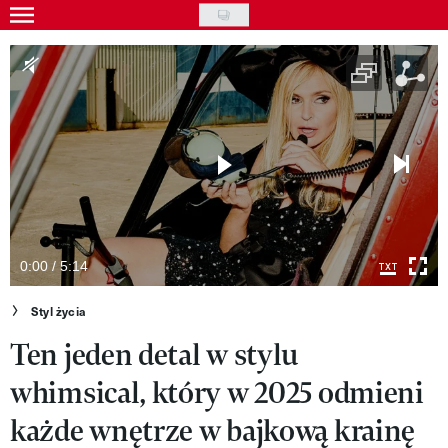
Skip
to
Gwiazdy
main
Ludzie
content
Moda
Uroda
Styl życia
Kultura
0:00 / 5:14
Wideo
Styl życia
Ten jeden detal w stylu
Nasze akcje
whimsical, który w 2025 odmieni
VIVA!ART
każde wnętrze w bajkową krainę
VIVA!MODA