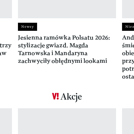
Newsy
Niez
Jesienna ramówka Polsatu 2026:
And
trzy
stylizacje gwiazd. Magda
śmie
ław
Tarnowska i Mandaryna
obie
zachwyciły obłędnymi lookami
prz
potr
osta
Akcje
Pokazywanie elementu 1 z 17