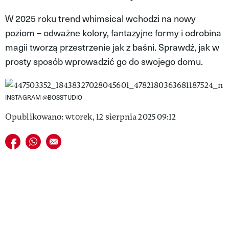
VIVA!LIFESTYLE
W 2025 roku trend whimsical wchodzi na nowy
poziom – odważne kolory, fantazyjne formy i odrobina
VIVA!MAN
magii tworzą przestrzenie jak z baśni. Sprawdź, jak w
VIVA!PEOPLE POWER
prosty sposób wprowadzić go do swojego domu.
VIVA!ITAKA
INSTAGRAM @BOSSTUDIO
MAGAZYN VIVA!
Opublikowano: wtorek, 12 sierpnia 2025 09:12
Udostępnij na facebook
Udostępnij na whatsapp
E-mail do przyjaciela