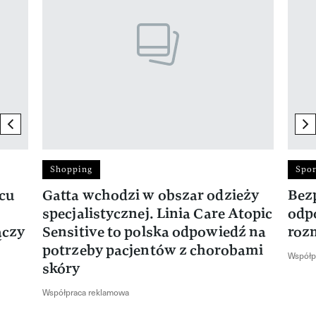
previous element
ne
Shopping
Spor
rcu
Gatta wchodzi w obszar odzieży
Bez
specjalistycznej. Linia Care Atopic
odp
ączy
Sensitive to polska odpowiedź na
roz
potrzeby pacjentów z chorobami
Współp
skóry
Współpraca reklamowa