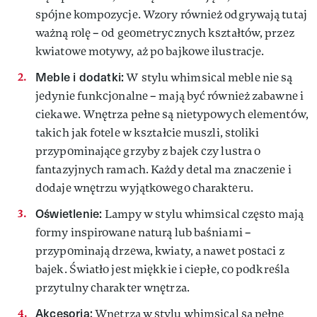
spójne kompozycje. Wzory również odgrywają tutaj
ważną rolę – od geometrycznych kształtów, przez
kwiatowe motywy, aż po bajkowe ilustracje.
Meble i dodatki:
W stylu whimsical meble nie są
jedynie funkcjonalne – mają być również zabawne i
ciekawe. Wnętrza pełne są nietypowych elementów,
takich jak fotele w kształcie muszli, stoliki
przypominające grzyby z bajek czy lustra o
fantazyjnych ramach. Każdy detal ma znaczenie i
dodaje wnętrzu wyjątkowego charakteru.
Oświetlenie:
Lampy w stylu whimsical często mają
formy inspirowane naturą lub baśniami –
przypominają drzewa, kwiaty, a nawet postaci z
bajek. Światło jest miękkie i ciepłe, co podkreśla
przytulny charakter wnętrza.
Akcesoria:
Wnętrza w stylu whimsical są pełne