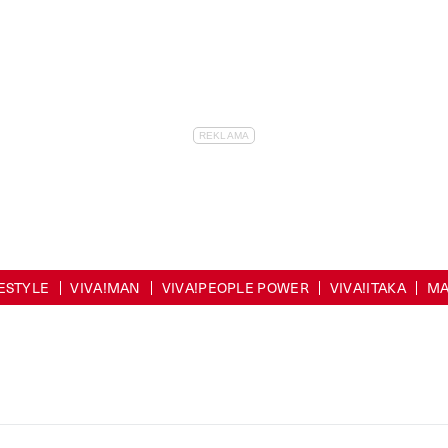
FESTYLE
VIVA!MAN
VIVA!PEOPLE POWER
VIVA!ITAKA
MA