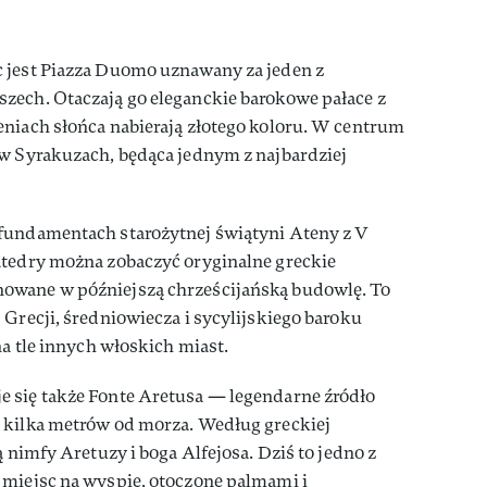
 jest Piazza Duomo uznawany za jeden z
zech. Otaczają go eleganckie barokowe pałace z
eniach słońca nabierają złotego koloru. W centrum
 w Syrakuzach, będąca jednym z najbardziej
fundamentach starożytnej świątyni Ateny z V
atedry można zobaczyć oryginalne greckie
owane w późniejszą chrześcijańską budowlę. To
 Grecji, średniowiecza i sycylijskiego baroku
na tle innych włoskich miast.
 się także Fonte Aretusa — legendarne źródło
 kilka metrów od morza. Według greckiej
ą nimfy Aretuzy i boga Alfejosa. Dziś to jedno z
 miejsc na wyspie, otoczone palmami i