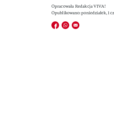
Opracowała
Redakcja VIVA!
Opublikowano: poniedziałek, 1 c
Udostępnij na facebook
Udostępnij na whatsapp
E-mail do przyjaciela