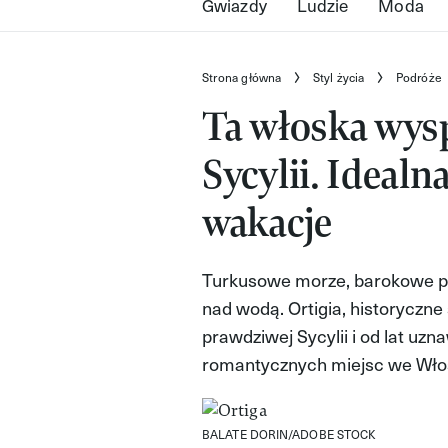
Gwiazdy
Ludzie
Moda
Strona główna
Styl życia
Podróże
Ta włoska wysp
Sycylii. Ideal
wakacje
Turkusowe morze, barokowe pał
nad wodą. Ortigia, historyczn
prawdziwej Sycylii i od lat uzn
romantycznych miejsc we Wło
BALATE DORIN/ADOBE STOCK