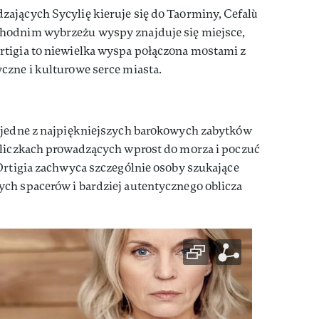
ających Sycylię kieruje się do Taorminy, Cefalù
hodnim wybrzeżu wyspy znajduje się miejsce,
tigia to niewielka wyspa połączona mostami z
czne i kulturowe serce miasta.
 jedne z najpiękniejszych barokowych zabytków
uliczkach prowadzących wprost do morza i poczuć
Ortigia zachwyca szczególnie osoby szukające
ch spacerów i bardziej autentycznego oblicza