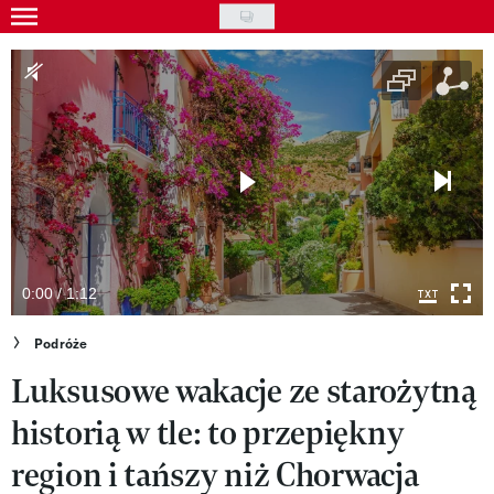
Skip
to
Gwiazdy
main
Ludzie
content
Moda
Uroda
Styl życia
Kultura
0:00 / 1:12
Wideo
Podróże
Luksusowe wakacje ze starożytną
Nasze akcje
historią w tle: to przepiękny
VIVA!ART
region i tańszy niż Chorwacja
VIVA!MODA