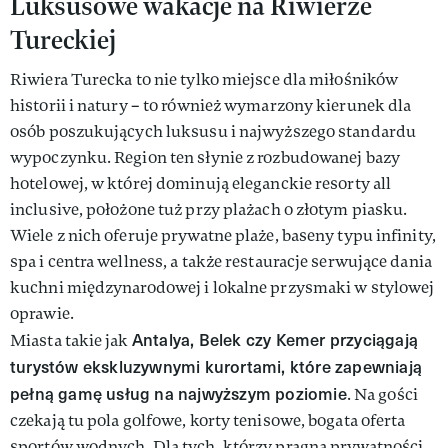
Luksusowe wakacje na Riwierze
Tureckiej
Riwiera Turecka to nie tylko miejsce dla miłośników
historii i natury – to również wymarzony kierunek dla
osób poszukujących luksusu i najwyższego standardu
wypoczynku. Region ten słynie z rozbudowanej bazy
hotelowej, w której dominują eleganckie resorty all
inclusive, położone tuż przy plażach o złotym piasku.
Wiele z nich oferuje prywatne plaże, baseny typu infinity,
spa i centra wellness, a także restauracje serwujące dania
kuchni międzynarodowej i lokalne przysmaki w stylowej
oprawie.
Antalya, Belek czy Kemer przyciągają
Miasta takie jak
turystów ekskluzywnymi kurortami, które zapewniają
pełną gamę usług na najwyższym poziomie
. Na gości
czekają tu pola golfowe, korty tenisowe, bogata oferta
sportów wodnych. Dla tych, którzy pragną prywatności,