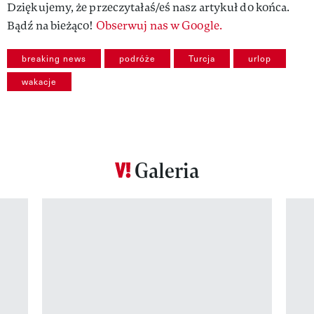
Dziękujemy, że przeczytałaś/eś nasz artykuł do końca.
Bądź na bieżąco!
Obserwuj nas w Google.
breaking news
podróże
Turcja
urlop
wakacje
Galeria
Pokazywanie elementu 1 z 12