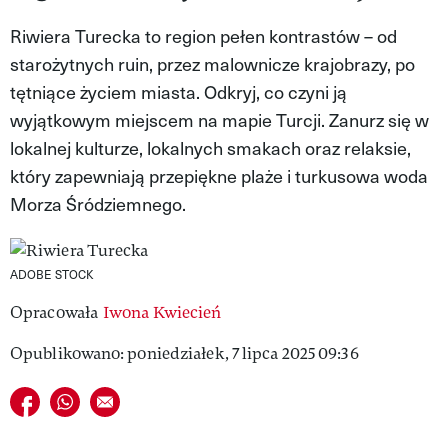
VIVA!LIFESTYLE
Riwiera Turecka to region pełen kontrastów – od
starożytnych ruin, przez malownicze krajobrazy, po
VIVA!MAN
tętniące życiem miasta. Odkryj, co czyni ją
VIVA!PEOPLE POWER
wyjątkowym miejscem na mapie Turcji. Zanurz się w
lokalnej kulturze, lokalnych smakach oraz relaksie,
VIVA!ITAKA
który zapewniają przepiękne plaże i turkusowa woda
MAGAZYN VIVA!
Morza Śródziemnego.
ADOBE STOCK
Opracowała
Iwona Kwiecień
Opublikowano: poniedziałek, 7 lipca 2025 09:36
Udostępnij na facebook
Udostępnij na whatsapp
E-mail do przyjaciela