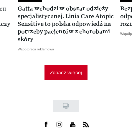
rcu
Gatta wchodzi w obszar odzieży
Bez
specjalistycznej. Linia Care Atopic
odp
ączy
Sensitive to polska odpowiedź na
roz
potrzeby pacjentów z chorobami
Współp
skóry
Współpraca reklamowa
Zobacz więcej
Visit us on Facebook
Visit us on Instagram
Visit us on Youtube
Visit us on Rss