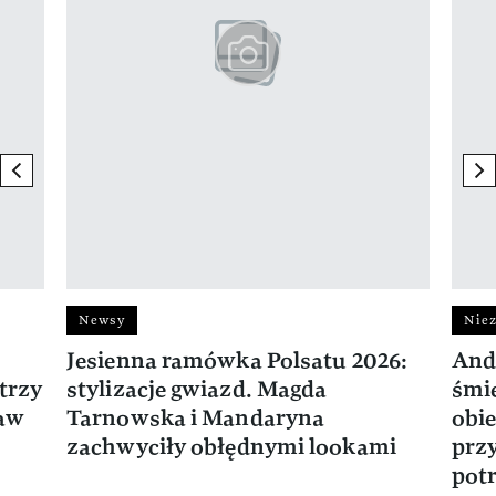
previous element
ne
Newsy
Niez
Jesienna ramówka Polsatu 2026:
And
trzy
stylizacje gwiazd. Magda
śmie
ław
Tarnowska i Mandaryna
obie
zachwyciły obłędnymi lookami
prz
potr