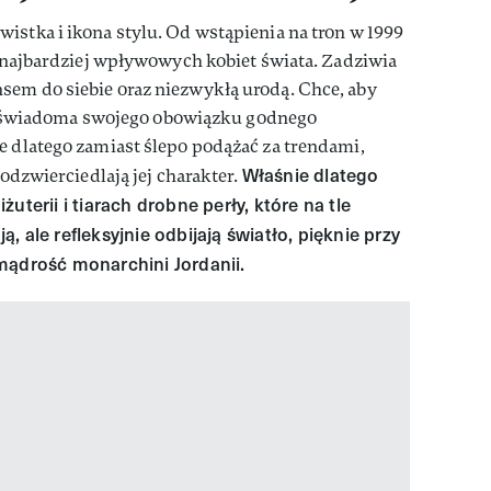
istka i ikona stylu. Od wstąpienia na tron w 1999
z najbardziej wpływowych kobiet świata. Zadziwia
sem do siebie oraz niezwykłą urodą. Chce, aby
jest świadoma swojego obowiązku godnego
e dlatego zamiast ślepo podążać za trendami,
Właśnie dlatego
 odzwierciedlają jej charakter.
uterii i tiarach drobne perły, które na tle
 ale refleksyjnie odbijają światło, pięknie przy
mądrość monarchini Jordanii.