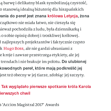
ną barwę i delikatny blask symbolizują czystość,
co stanowią idealną biżuterię dla hiszpańskich
nia do pereł jest znana
królowa Letycja
, żona
zątkowo nie miała łatwo, nie cieszyła się
ieważ pochodziła z ludu, była dziennikarką i
 sobie opinię dobrej i troskliwej królowej.
d najlepszych projektantów i faktycznie często
ak
Hugo Boss
, ale nie gardzi ubraniami z
 kroje i zawsze przestrzega etykiety, ale jej
Do ulubionej
trendach i nie brakuje im polotu.
odkowodnych pereł, które mają podkreślić jej
est też obecny w jej tiarze, zdobiąc jej szczyty.
. Tak wyglądało pierwsze spotkanie króla Karola
 pierwszych chwil