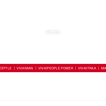
FESTYLE
VIVA!MAN
VIVA!PEOPLE POWER
VIVA!ITAKA
MA