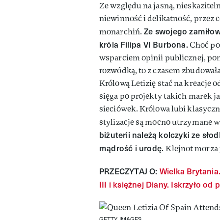
Ze względu na jasną, nieskazitel
niewinność i delikatność, przez 
Ze swojego zamiłowa
monarchiń.
króla Filipa VI Burbona.
Choć poc
wsparciem opinii publicznej, pon
rozwódką, to z czasem zbudowała o
Królową Letizię stać na kreacje o
sięga po projekty takich marek j
sieciówek. Królowa lubi klasyczne
stylizacje są mocno utrzymane w 
biżuterii należą kolczyki ze sł
mądrość i urodę.
Klejnot morza j
PRZECZYTAJ O:
Wielka Brytania
III i księżnej Diany. Iskrzyło od
GETTY IMAGES