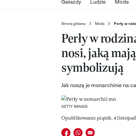
Gwiazdy
Ludzie
Moda
Strona główna
Moda
Perły w rodz
Perły w rodzin
nosi, jaką mają
symbolizują
Jak noszą je monarchinie na c
GETTY IMAGES
Opublikowano: piątek, 4 listopad
Udostępnij na facebook
Udostępnij na whatsapp
E-mail do przyjaciela