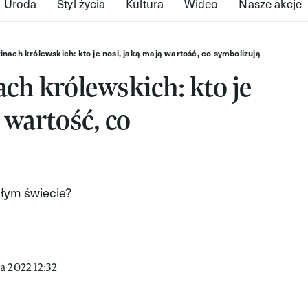
Uroda
Styl życia
Kultura
Wideo
Nasze akcje
inach królewskich: kto je nosi, jaką mają wartość, co symbolizują
ach królewskich: kto je
 wartość, co
ałym świecie?
a 2022 12:32