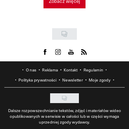
Zobacz więcej
Visit us on Facebook
Visit us on Instagram
Visit us on Youtube
Visit us on Rss
O nas
Reklama
Kontakt
Regulamin
Polityka prywatności
Newsletter
Moje zgody
Dalsze rozpowszechnianie tekstów, zdjęć i materiałów wideo
opublikowanych w serwisie w całości lub w części wymaga
uprzedniej zgody wydawcy.