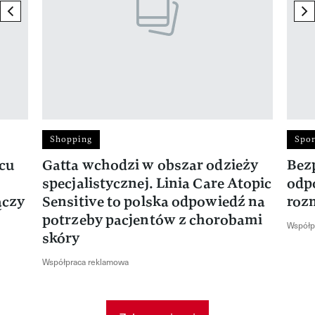
previous element
ne
Shopping
Spor
rcu
Gatta wchodzi w obszar odzieży
Bez
specjalistycznej. Linia Care Atopic
odp
ączy
Sensitive to polska odpowiedź na
roz
potrzeby pacjentów z chorobami
Współp
skóry
Współpraca reklamowa