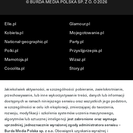
©
BURDA MEDIA POLSKA SP. Z O. O 2026
Elle.pl
Glamour.pl
Kobieta.pl
Mojegotowanie.pl
National-geographic.pl
Party.pl
Polki.pl
Przyslijprzepis.pl
Mamotoja.pl
Wizaz.pl
Cocolita.pl
Story.pl
Jakiekolwiek aktywności, w szczególności: pobieranie, zwielokrotnianie,
przechowywanie, lub inne wykorzystywanie treści, danych lub informacji
dostępnych w ramach niniejszego serwisu oraz wszystkich jego podstron,
w szczególności w celu ich eksploracji, zmierzającej do tworzenia,
rozwoju, modyfikacji i szkolenia systemów uczenia maszynowego,
algorytmów lub sztucznej inteligencji
jest zabronione oraz wymaga
uprzedniej, jednoznacznie wyrażonej zgody administratora serwisu –
Burda Media Polska sp. z o.o.
Obowiązek uzyskania wyraźnej i