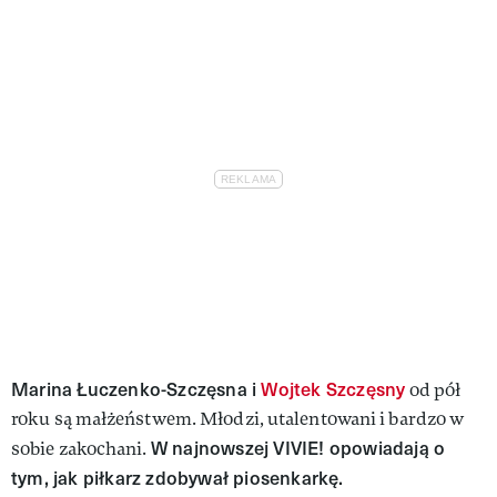
VIVA!LIFESTYLE
VIVA!MAN
VIVA!PEOPLE POWER
VIVA!ITAKA
MAGAZYN VIVA!
Marina Łuczenko-Szczęsna i
Wojtek Szczęsny
od pół
roku są małżeństwem. Młodzi, utalentowani i bardzo w
W najnowszej VIVIE! opowiadają o
sobie zakochani.
tym, jak piłkarz zdobywał piosenkarkę.