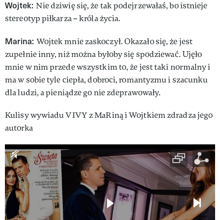
Wojtek:
Nie dziwię się, że tak podejrzewałaś, bo istnieje
stereotyp piłkarza – króla życia.
Marina:
Wojtek mnie zaskoczył. Okazało się, że jest
zupełnie inny, niż można byłoby się spodziewać. Ujęło
mnie w nim przede wszystkim to, że jest taki normalny i
ma w sobie tyle ciepła, dobroci, romantyzmu i szacunku
dla ludzi, a pieniądze go nie zdeprawowały.
Kulisy wywiadu VIVY z MaRiną i Wojtkiem zdradza jego
autorka