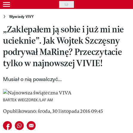
Skip
to
Gwiazdy
Wywiady VIVY
main
„Zaklepałem ją sobie i już mi nie
Ludzie
content
ucieknie”. Jak Wojtek Szczęsny
Moda
podrywał MaRinę? Przeczytacie
Uroda
tylko w najnowszej VIVIE!
Styl życia
Kultura
Musiał o nią powalczyć...
Wideo
BARTEK WIECZOREK/LAF AM
Nasze akcje
Opublikowano: środa, 30 listopada 2016 09:45
VIVA!ART
Udostępnij na facebook
Udostępnij na whatsapp
E-mail do przyjaciela
VIVA!MODA