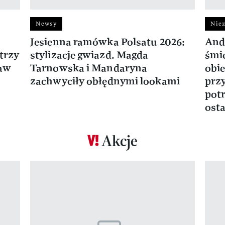
Newsy
Niez
Jesienna ramówka Polsatu 2026:
And
trzy
stylizacje gwiazd. Magda
śmie
ław
Tarnowska i Mandaryna
obie
zachwyciły obłędnymi lookami
prz
potr
osta
Akcje
Pokazywanie elementu 1 z 17