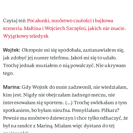
Czytaj też:
Pocałunki, mnóstwo czułości i bajkowa
sceneria. MaRina i Wojciech Szczęśni, jakich nie znacie.
Wyjątkowy teledysk
Wojtek:
Okropnie mi się spodobała, zastanawiałem się,
jak zdobyć jej numer telefonu. Jakoś mi się to udało.
Trochę jednak musiałem o nią powalczyć. Nie ukrywam
tego.
Marina:
Gdy Wojtek do mnie zadzwonił, nie wiedziałam,
kim jest. Nigdy nie obejrzałam żadnego meczu, nie
interesowałam się sportem. (...) Trochę zwlekałam z tym
spotkaniem, bo byłam nieufna. Pomyślałam: Piłkarz?
Pewnie ma mnóstwo dziewczyn i chce tylko odhaczyć, że
był na randce z Mariną. Miałam więc dystans do tej