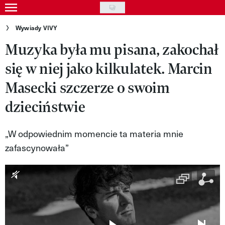
Skip
to
Gwiazdy
Wywiady VIVY
main
Muzyka była mu pisana, zakochał
Ludzie
content
się w niej jako kilkulatek. Marcin
Moda
Masecki szczerze o swoim
Uroda
dzieciństwie
Styl życia
Kultura
„W odpowiednim momencie ta materia mnie
zafascynowała”
Wideo
Nasze akcje
VIVA!ART
VIVA!MODA