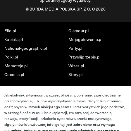
uprzedniej zgody wydawcy.
©
BURDA MEDIA POLSKA SP. Z O. O 2026
Elle.pl
Glamour.pl
Kobieta.pl
Mojegotowanie.pl
National-geographic.pl
Party.pl
Polki.pl
Przyslijprzepis.pl
Mamotoja.pl
Wizaz.pl
Cocolita.pl
Story.pl
Jakiekolwiek aktywności, w szczególności: pobieranie, zwielokrotnianie,
przechowywanie, lub inne wykorzystywanie treści, danych lub informacji
dostępnych w ramach niniejszego serwisu oraz wszystkich jego podstron,
w szczególności w celu ich eksploracji, zmierzającej do tworzenia,
rozwoju, modyfikacji i szkolenia systemów uczenia maszynowego,
algorytmów lub sztucznej inteligencji
jest zabronione oraz wymaga
uprzedniej, jednoznacznie wyrażonej zgody administratora serwisu –