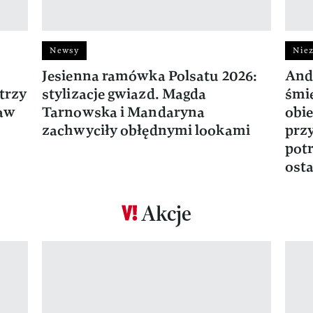
Newsy
Niez
Jesienna ramówka Polsatu 2026:
And
trzy
stylizacje gwiazd. Magda
śmie
ław
Tarnowska i Mandaryna
obie
zachwyciły obłędnymi lookami
prz
potr
osta
Akcje
Pokazywanie elementu 1 z 17