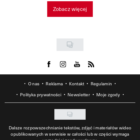
Zobacz więcej
Visit us on Facebook
Visit us on Instagram
Visit us on Youtube
Visit us on Rss
O nas
Reklama
Kontakt
Regulamin
Polityka prywatności
Newsletter
Moje zgody
Dalsze rozpowszechnianie tekstów, zdjęć i materiałów wideo
opublikowanych w serwisie w całości lub w części wymaga