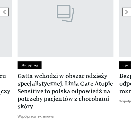
previous element
ne
Shopping
Spor
rcu
Gatta wchodzi w obszar odzieży
Bez
specjalistycznej. Linia Care Atopic
odp
ączy
Sensitive to polska odpowiedź na
roz
potrzeby pacjentów z chorobami
Współp
skóry
Współpraca reklamowa