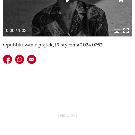
VIVA!LIFESTYLE
VIVA!MAN
0:00 / 1:03
VIVA!PEOPLE POWER
Opublikowano: piątek, 19 stycznia 2024 07:52
VIVA!ITAKA
Udostępnij na facebook
Udostępnij na whatsapp
E-mail do przyjaciela
MAGAZYN VIVA!