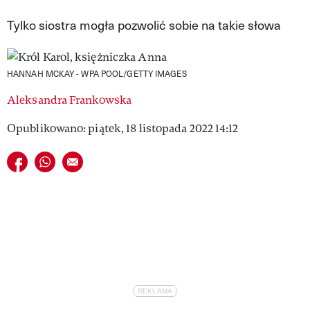
VIVA!LIFESTYLE
Tylko siostra mogła pozwolić sobie na takie słowa
VIVA!MAN
HANNAH MCKAY - WPA POOL/GETTY IMAGES
VIVA!PEOPLE POWER
Aleksandra Frankowska
VIVA!ITAKA
Opublikowano: piątek, 18 listopada 2022 14:12
MAGAZYN VIVA!
Udostępnij na facebook
Udostępnij na whatsapp
E-mail do przyjaciela