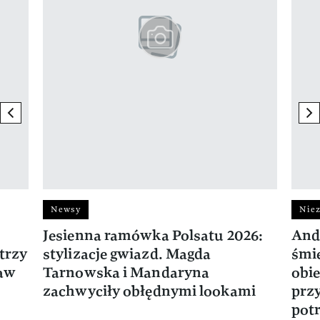
previous element
ne
Newsy
Niez
Jesienna ramówka Polsatu 2026:
And
trzy
stylizacje gwiazd. Magda
śmie
ław
Tarnowska i Mandaryna
obie
zachwyciły obłędnymi lookami
prz
potr