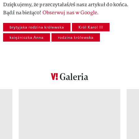
Dziękujemy, że przeczytałaś/eś nasz artykuł do końca.
Bądź na bieżąco!
Obserwuj nas w Google.
brytyjska rodzina królewska
Król Karol III
księżniczka Anna
rodzina królewska
Galeria
Pokazywanie elementu 1 z 12