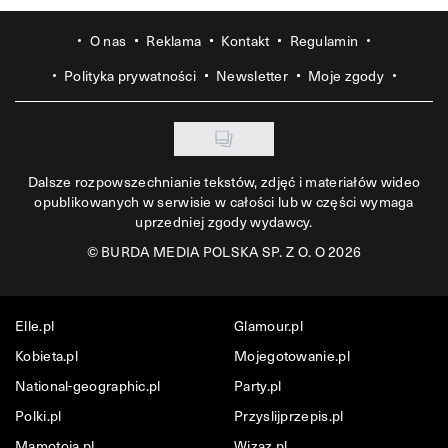
O nas
Reklama
Kontakt
Regulamin
Polityka prywatności
Newsletter
Moje zgody
Dalsze rozpowszechnianie tekstów, zdjęć i materiałów wideo
opublikowanych w serwisie w całości lub w części wymaga
uprzedniej zgody wydawcy.
©
BURDA MEDIA POLSKA SP. Z O. O 2026
Elle.pl
Glamour.pl
Kobieta.pl
Mojegotowanie.pl
National-geographic.pl
Party.pl
Polki.pl
Przyslijprzepis.pl
Mamotoja.pl
Wizaz.pl