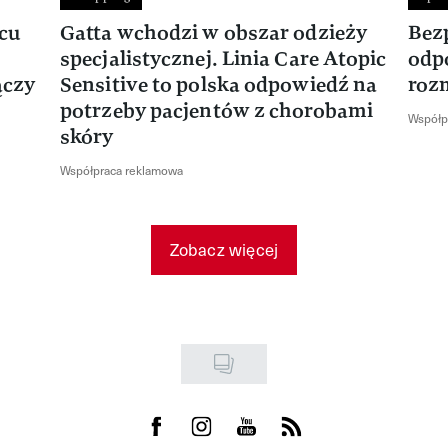
rcu
Gatta wchodzi w obszar odzieży
Bez
specjalistycznej. Linia Care Atopic
odp
ączy
Sensitive to polska odpowiedź na
roz
potrzeby pacjentów z chorobami
Współp
skóry
Współpraca reklamowa
Zobacz więcej
Visit us on Facebook
Visit us on Instagram
Visit us on Youtube
Visit us on Rss