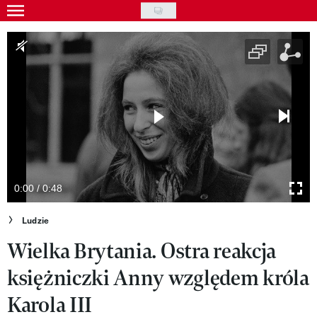
Skip
to
Gwiazdy
main
Ludzie
content
Moda
Uroda
Styl życia
Kultura
0:00 / 0:48
Wideo
Ludzie
Wielka Brytania. Ostra reakcja
Nasze akcje
księżniczki Anny względem króla
VIVA!ART
Karola III
VIVA!MODA