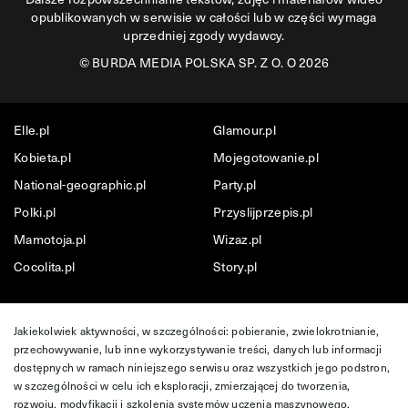
opublikowanych w serwisie w całości lub w części wymaga
uprzedniej zgody wydawcy.
©
BURDA MEDIA POLSKA SP. Z O. O 2026
Elle.pl
Glamour.pl
Kobieta.pl
Mojegotowanie.pl
National-geographic.pl
Party.pl
Polki.pl
Przyslijprzepis.pl
Mamotoja.pl
Wizaz.pl
Cocolita.pl
Story.pl
Jakiekolwiek aktywności, w szczególności: pobieranie, zwielokrotnianie,
przechowywanie, lub inne wykorzystywanie treści, danych lub informacji
dostępnych w ramach niniejszego serwisu oraz wszystkich jego podstron,
w szczególności w celu ich eksploracji, zmierzającej do tworzenia,
rozwoju, modyfikacji i szkolenia systemów uczenia maszynowego,