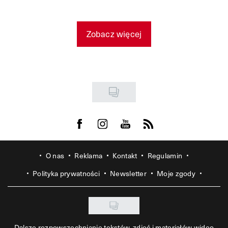
Zobacz więcej
Visit us on Facebook
Visit us on Instagram
Visit us on Youtube
Visit us on Rss
O nas
Reklama
Kontakt
Regulamin
Polityka prywatności
Newsletter
Moje zgody
Dalsze rozpowszechnianie tekstów, zdjęć i materiałów wideo