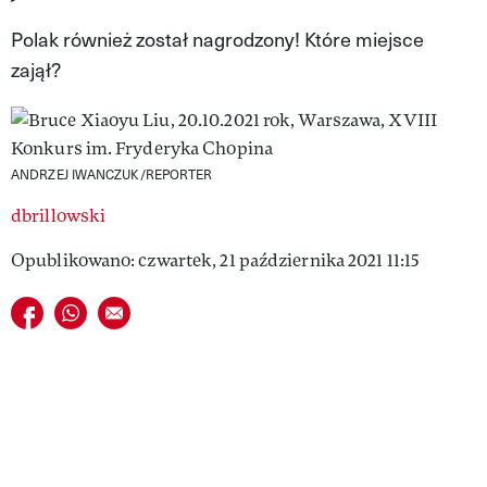
VIVA!LIFESTYLE
Polak również został nagrodzony! Które miejsce
zajął?
VIVA!MAN
VIVA!PEOPLE POWER
VIVA!ITAKA
ANDRZEJ IWANCZUK/REPORTER
MAGAZYN VIVA!
dbrillowski
Opublikowano: czwartek, 21 października 2021 11:15
Udostępnij na facebook
Udostępnij na whatsapp
E-mail do przyjaciela