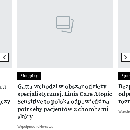
previous element
ne
Shopping
Spor
rcu
Gatta wchodzi w obszar odzieży
Bez
specjalistycznej. Linia Care Atopic
odp
ączy
Sensitive to polska odpowiedź na
roz
potrzeby pacjentów z chorobami
Współp
skóry
Współpraca reklamowa