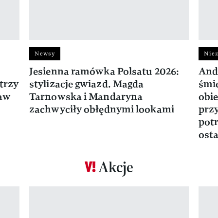
Newsy
Niez
Jesienna ramówka Polsatu 2026:
And
trzy
stylizacje gwiazd. Magda
śmie
ław
Tarnowska i Mandaryna
obie
zachwyciły obłędnymi lookami
prz
potr
osta
Akcje
Pokazywanie elementu 1 z 17