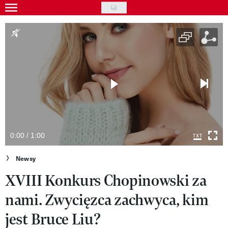
Skip
to
Gwiazdy
main
Ludzie
content
Moda
Uroda
Styl życia
Kultura
0:00 / 1:00
Wideo
Newsy
XVIII Konkurs Chopinowski za
Nasze akcje
nami. Zwycięzca zachwyca, kim
VIVA!ART
jest Bruce Liu?
VIVA!MODA