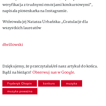
weryfikacja z trudnymi emocjami konkursowymi",
napisała piosenkarka na Instagramie.
Wtórowała jej Natasza Urbańska: „Gratulacje dla
wszystkich laureatów
Authors
dbrillowski
Dziękujemy, że przeczytałaś/eś nasz artykuł do końca.
Bądź na bieżąco!
Obserwuj nas w Google.
Fryderyk Chopin
konkurs
muzyka
muzyka poważna