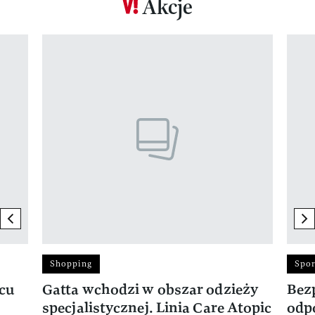
Akcje
Pokazywanie elementu 1 z 17
previous element
ne
Shopping
Spor
rcu
Gatta wchodzi w obszar odzieży
Bez
specjalistycznej. Linia Care Atopic
odp