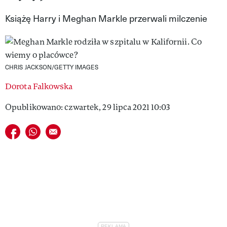
VIVA!LIFESTYLE
Książę Harry i Meghan Markle przerwali milczenie
VIVA!MAN
VIVA!PEOPLE POWER
CHRIS JACKSON/GETTY IMAGES
VIVA!ITAKA
Dorota Falkowska
MAGAZYN VIVA!
Opublikowano: czwartek, 29 lipca 2021 10:03
Udostępnij na facebook
Udostępnij na whatsapp
E-mail do przyjaciela