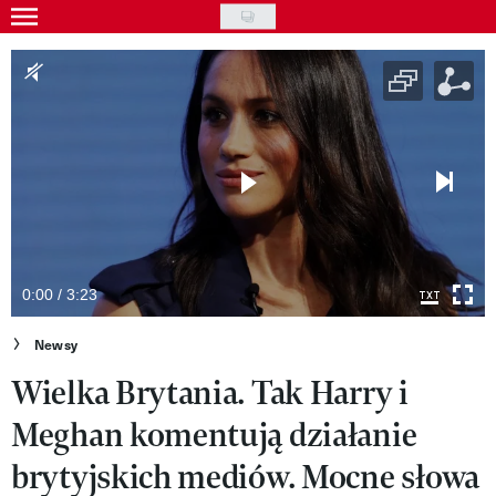
Skip
to
Gwiazdy
main
Ludzie
content
Moda
Uroda
Styl życia
Kultura
0:00 / 3:23
Wideo
Newsy
Wielka Brytania. Tak Harry i
Nasze akcje
Meghan komentują działanie
VIVA!ART
brytyjskich mediów. Mocne słowa
VIVA!MODA