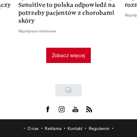
ączy
Sensitive to polska odpowiedź na
roz
potrzeby pacjentów z chorobami
Współp
skóry
Współpraca reklamowa
Zobacz więcej
Visit us on Facebook
Visit us on Instagram
Visit us on Youtube
Visit us on Rss
O nas
Reklama
Kontakt
Regulamin