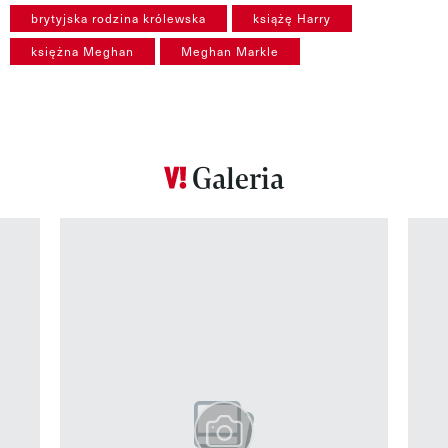
brytyjska rodzina królewska
książę Harry
księżna Meghan
Meghan Markle
Galeria
Pokazywanie elementu 1 z 12