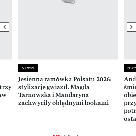
previous element
ne
Newsy
Niez
Jesienna ramówka Polsatu 2026:
And
trzy
stylizacje gwiazd. Magda
śmie
ław
Tarnowska i Mandaryna
obie
zachwyciły obłędnymi lookami
prz
potr
osta