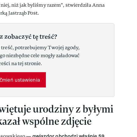
ajniej, niż jak byliśmy razem", stwierdziła Anna
ką Jastrząb Post.
z zobaczyć tę treść?
 treść, potrzebujemy Twojej zgody,
ego niezbędne cele mogły załadować
reści na tej stronie.
Zmień ustawienia
więtuje urodziny z byłymi
azał wspólne zdjęcie
gwiazdor obchodzi właśnie 59.
 Gąsowskiego —