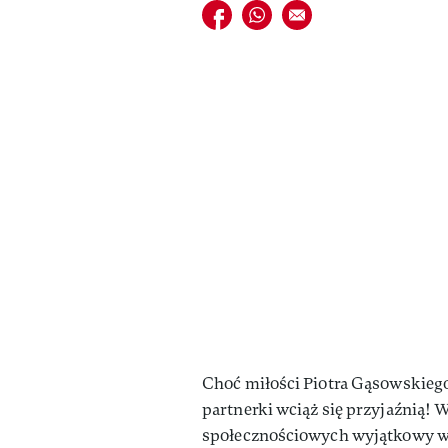
Udostępnij na facebook
Udostępnij na whatsapp
E-mail do przyjaciela
Choć miłości Piotra Gąsowskiego j
partnerki wciąż się przyjaźnią!
społecznościowych wyjątkowy wpis