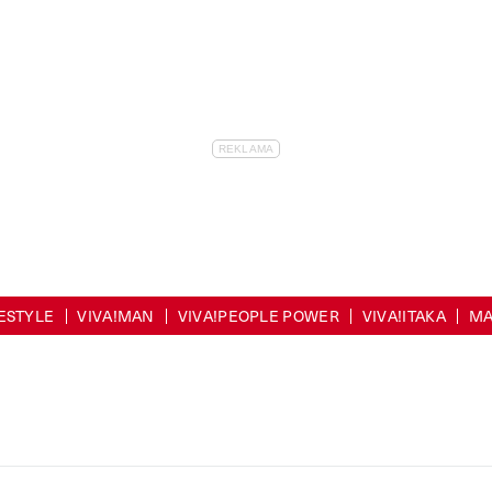
FESTYLE
VIVA!MAN
VIVA!PEOPLE POWER
VIVA!ITAKA
MA