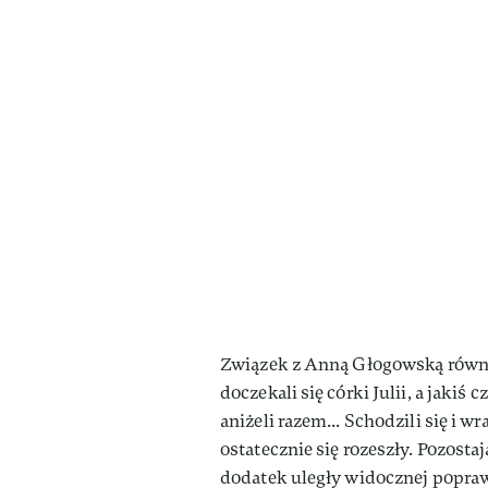
Związek z Anną Głogowską równie
doczekali się córki Julii, a jakiś
aniżeli razem... Schodzili się i w
ostatecznie się rozeszły. Pozosta
dodatek uległy widocznej popra