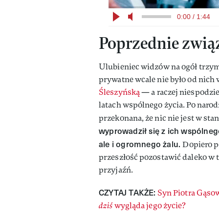
0:00 / 1:44
Poprzednie zwią
Ulubieniec widzów na ogół trzyma 
prywatne wcale nie było od nich 
Śleszyńską
— a raczej niespodzie
latach wspólnego życia. Po narod
przekonana, że nic nie jest w stani
wyprowadził się z ich wspólneg
ale i ogromnego żalu.
Dopiero p
przeszłość pozostawić daleko w ty
przyjaźń.
CZYTAJ TAKŻE:
Syn
Piotra Gąsow
dziś
wygląda jego życie?