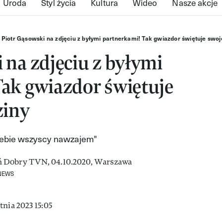
Uroda
Styl życia
Kultura
Wideo
Nasze akcje
Piotr Gąsowski na zdjęciu z byłymi partnerkami! Tak gwiazdor świętuje swoj
 na zdjęciu z byłymi
ak gwiazdor świętuje
ziny
siebie wszyscy nawzajem"
NEWS
tnia 2023 15:05