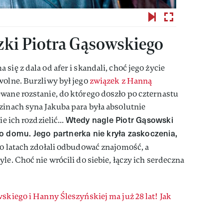
zki Piotra Gąsowskiego
się z dala od afer i skandali, choć jego życie
wolne. Burzliwy był jego
związek z Hanną
wane rozstanie, do którego doszło po czternastu
zinach syna Jakuba para była absolutnie
Wtedy nagle Piotr Gąsowski
e ich rozdzielić...
o domu. Jego partnerka nie kryła zaskoczenia,
o latach zdołali odbudować znajomość, a
le. Choć nie wrócili do siebie, łączy ich serdeczna
skiego i Hanny Śleszyńskiej ma już 28 lat! Jak