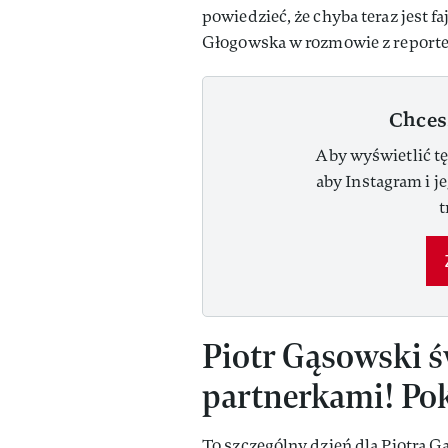
powiedzieć, że chyba teraz jest f
Głogowska w rozmowie z reporter
Chces
Aby wyświetlić tę
aby Instagram i j
t
Piotr Gąsowski ś
partnerkami! Pok
To szczególny dzień dla Piotra