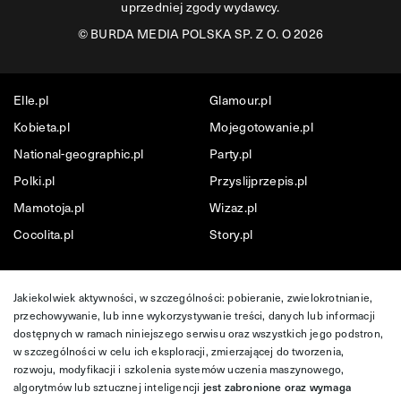
uprzedniej zgody wydawcy.
©
BURDA MEDIA POLSKA SP. Z O. O 2026
Elle.pl
Glamour.pl
Kobieta.pl
Mojegotowanie.pl
National-geographic.pl
Party.pl
Polki.pl
Przyslijprzepis.pl
Mamotoja.pl
Wizaz.pl
Cocolita.pl
Story.pl
Jakiekolwiek aktywności, w szczególności: pobieranie, zwielokrotnianie,
przechowywanie, lub inne wykorzystywanie treści, danych lub informacji
dostępnych w ramach niniejszego serwisu oraz wszystkich jego podstron,
w szczególności w celu ich eksploracji, zmierzającej do tworzenia,
rozwoju, modyfikacji i szkolenia systemów uczenia maszynowego,
algorytmów lub sztucznej inteligencji
jest zabronione oraz wymaga