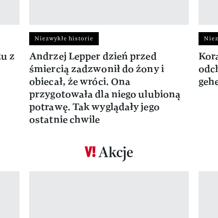
Niezwykłe historie
Niez
ku z
Andrzej Lepper dzień przed
Kora
śmiercią zadzwonił do żony i
odch
obiecał, że wróci. Ona
gehe
przygotowała dla niego ulubioną
potrawę. Tak wyglądały jego
ostatnie chwile
Akcje
Pokazywanie elementu 1 z 17