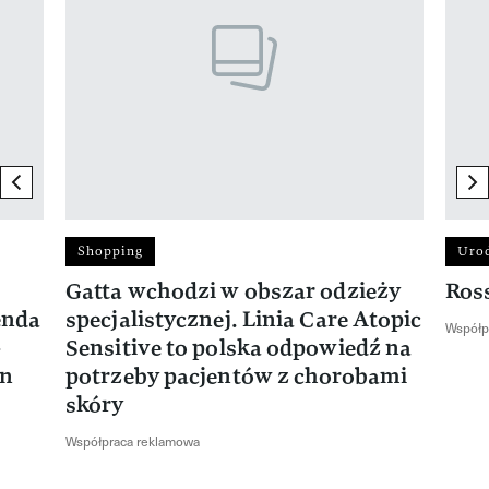
previous element
ne
Shopping
Uro
Gatta wchodzi w obszar odzieży
Ros
enda
specjalistycznej. Linia Care Atopic
Współp
-
Sensitive to polska odpowiedź na
en
potrzeby pacjentów z chorobami
skóry
Współpraca reklamowa