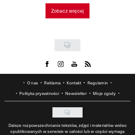
Zobacz więcej
Visit us on Facebook
Visit us on Instagram
Visit us on Youtube
Visit us on Rss
O nas
Reklama
Kontakt
Regulamin
Polityka prywatności
Newsletter
Moje zgody
Dalsze rozpowszechnianie tekstów, zdjęć i materiałów wideo
opublikowanych w serwisie w całości lub w części wymaga