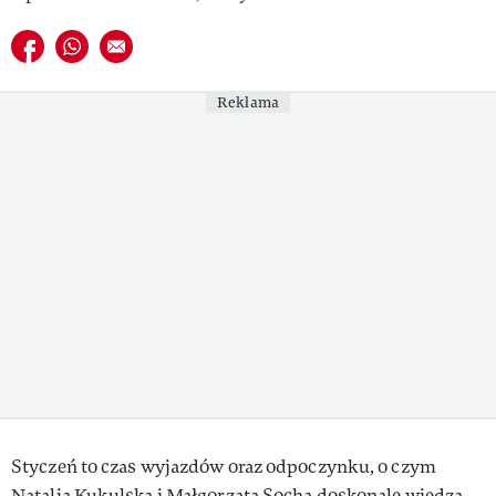
VIVA!LIFESTYLE
Udostępnij na facebook
Udostępnij na whatsapp
E-mail do przyjaciela
VIVA!MAN
Reklama
VIVA!PEOPLE POWER
VIVA!ITAKA
MAGAZYN VIVA!
Styczeń to czas wyjazdów oraz odpoczynku, o czym
Natalia Kukulska i Małgorzata Socha doskonale wiedzą.