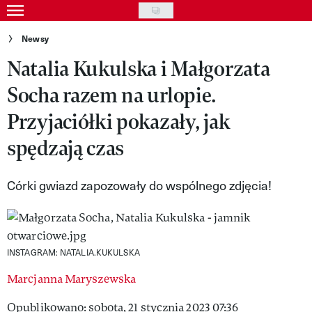
Skip
to
Gwiazdy
Newsy
main
Natalia Kukulska i Małgorzata
Ludzie
content
Socha razem na urlopie.
Moda
Przyjaciółki pokazały, jak
Uroda
spędzają czas
Styl życia
Kultura
Córki gwiazd zapozowały do wspólnego zdjęcia!
Wideo
Nasze akcje
INSTAGRAM: NATALIA.KUKULSKA
VIVA!ART
Marcjanna Maryszewska
VIVA!MODA
Opublikowano: sobota, 21 stycznia 2023 07:36