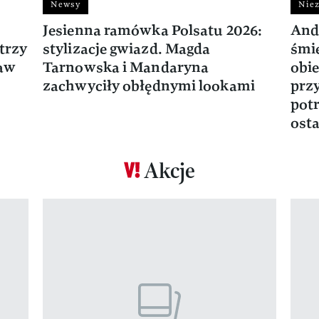
Newsy
Niez
Jesienna ramówka Polsatu 2026:
And
trzy
stylizacje gwiazd. Magda
śmie
ław
Tarnowska i Mandaryna
obie
zachwyciły obłędnymi lookami
prz
potr
osta
Akcje
Pokazywanie elementu 1 z 17