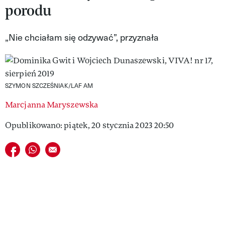
porodu
VIVA!LIFESTYLE
VIVA!MAN
„Nie chciałam się odzywać”, przyznała
VIVA!PEOPLE POWER
VIVA!ITAKA
SZYMON SZCZEŚNIAK/LAF AM
MAGAZYN VIVA!
Marcjanna Maryszewska
Opublikowano: piątek, 20 stycznia 2023 20:50
Udostępnij na facebook
Udostępnij na whatsapp
E-mail do przyjaciela