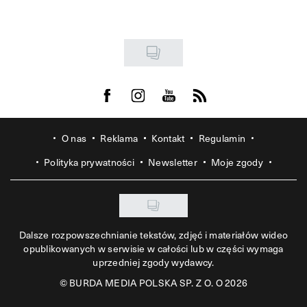
Visit us on Facebook
Visit us on Instagram
Visit us on Youtube
Visit us on Rss
O nas
Reklama
Kontakt
Regulamin
Polityka prywatności
Newsletter
Moje zgody
Dalsze rozpowszechnianie tekstów, zdjęć i materiałów wideo
opublikowanych w serwisie w całości lub w części wymaga
uprzedniej zgody wydawcy.
©
BURDA MEDIA POLSKA SP. Z O. O 2026