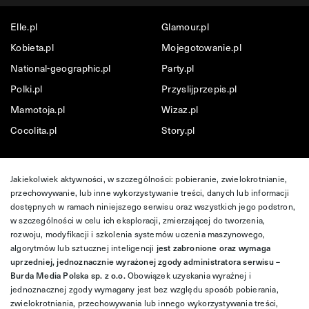
Elle.pl
Glamour.pl
Kobieta.pl
Mojegotowanie.pl
National-geographic.pl
Party.pl
Polki.pl
Przyslijprzepis.pl
Mamotoja.pl
Wizaz.pl
Cocolita.pl
Story.pl
Jakiekolwiek aktywności, w szczególności: pobieranie, zwielokrotnianie,
przechowywanie, lub inne wykorzystywanie treści, danych lub informacji
dostępnych w ramach niniejszego serwisu oraz wszystkich jego podstron,
w szczególności w celu ich eksploracji, zmierzającej do tworzenia,
rozwoju, modyfikacji i szkolenia systemów uczenia maszynowego,
algorytmów lub sztucznej inteligencji
jest zabronione oraz wymaga
uprzedniej, jednoznacznie wyrażonej zgody administratora serwisu –
Burda Media Polska sp. z o.o.
Obowiązek uzyskania wyraźnej i
jednoznacznej zgody wymagany jest bez względu sposób pobierania,
zwielokrotniania, przechowywania lub innego wykorzystywania treści,