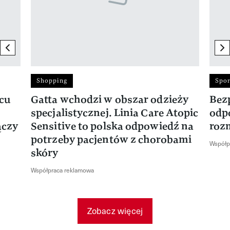
previous element
ne
Shopping
Spor
rcu
Gatta wchodzi w obszar odzieży
Bez
specjalistycznej. Linia Care Atopic
odp
ączy
Sensitive to polska odpowiedź na
roz
potrzeby pacjentów z chorobami
Współp
skóry
Współpraca reklamowa
Zobacz więcej