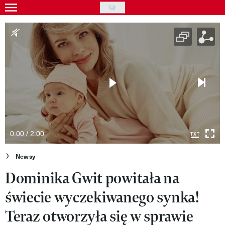
Skip
to
Gwiazdy
main
Ludzie
content
Moda
Uroda
Styl życia
Kultura
0:00 / 2:00
Wideo
Newsy
Dominika Gwit powitała na
Nasze akcje
świecie wyczekiwanego synka!
VIVA!ART
Teraz otworzyła się w sprawie
VIVA!MODA