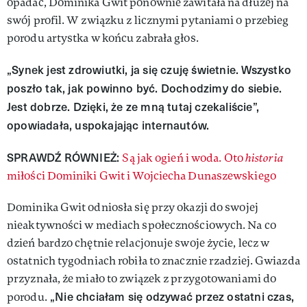
opadać, Dominika Gwit ponownie zawitała na dłużej na
swój profil. W związku z licznymi pytaniami o przebieg
porodu artystka w końcu zabrała głos.
„Synek jest zdrowiutki, ja się czuję świetnie. Wszystko
poszło tak, jak powinno być. Dochodzimy do siebie.
Jest dobrze. Dzięki, że ze mną tutaj czekaliście”,
opowiadała, uspokajając internautów.
SPRAWDŹ RÓWNIEŻ:
Są jak ogień i woda. Oto
historia
miłości Dominiki Gwit i Wojciecha Dunaszewskiego
Dominika Gwit odniosła się przy okazji do swojej
nieaktywności w mediach społecznościowych. Na co
dzień bardzo chętnie relacjonuje swoje życie, lecz w
ostatnich tygodniach robiła to znacznie rzadziej. Gwiazda
przyznała, że miało to związek z przygotowaniami do
„Nie chciałam się odzywać przez ostatni czas,
porodu.