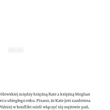
królewskiej między księżną Kate a księżną Meghan
wcu ubiegłego roku. Pisano, że Kate jest zazdrosna
óźniej w konflikt mieli włączyć się mężowie pań,