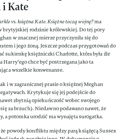
 i Kate
kle vs. księżna Kate. Księżne toczą wojnę?
ma
 brytyjskiej rodzinie królewskiej. Do tej pory
ghan w znacznej mierze przyczyniła się do
ratem i jego żoną. Jeszcze podczas przygotowań do
 sukienkę księżniczki Charlotte, która była źle
 Harry'ego chce być postrzegana jako ta
ująca wszelkie konwenanse.
jak i w zagranicznej prasie o księżnej Meghan
egatywach. Krytykuje się jej podejście do
 a nawet zbytnią opiekuńczość wobec swojego
a się za brzuch). Niedawno podawano nawet, że
ąży, a potomka urodzić ma wynajęta surogatka.
 że powody konfliktu między parą książęcą Sussex
 być jednak zupełnie inne. W dokumencie o