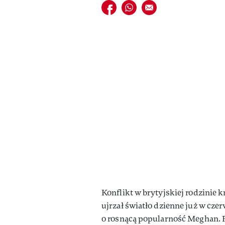
Udostępnij na facebook
Udostępnij na whatsapp
E-mail do przyjaciela
Konflikt w brytyjskiej rodzinie 
ujrzał światło dzienne już w czer
o rosnącą popularność Meghan. P