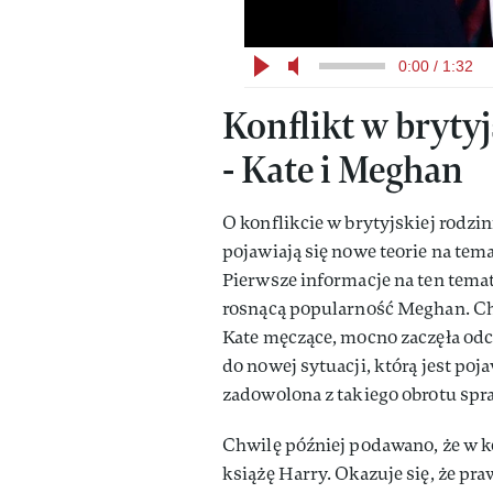
0:00 / 1:32
Konflikt w brytyj
- Kate i Meghan
O konflikcie w brytyjskiej rodzi
pojawiają się nowe teorie na temat
Pierwsze informacje na ten temat
rosnącą popularność Meghan. Ch
Kate męczące, mocno zaczęła odcz
do nowej sytuacji, którą jest poj
zadowolona z takiego obrotu spra
Chwilę później podawano, że w ko
książę Harry. Okazuje się, że pra