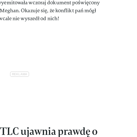
C wyemitowała wczoraj dokument poświęcony
j Meghan. Okazuje się, że konflikt pań mógł
 wcale nie wyszedł od nich!
TLC ujawnia prawdę o