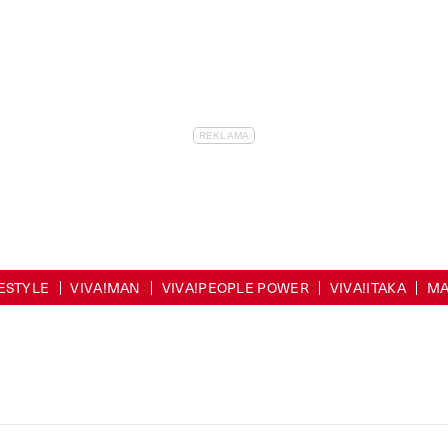
FESTYLE
VIVA!MAN
VIVA!PEOPLE POWER
VIVA!ITAKA
MA