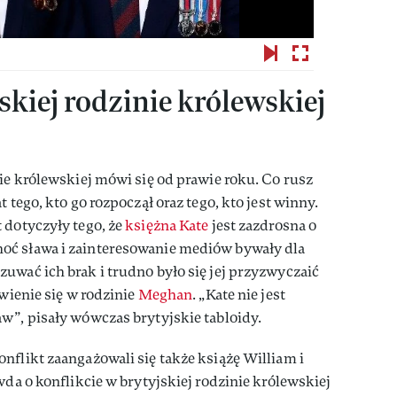
skiej rodzinie królewskiej
nie królewskiej mówi się od prawie roku. Co rusz
 tego, kto go rozpoczął oraz tego, kto jest winny.
 dotyczyły tego, że
księżna Kate
jest zazdrosna o
oć sława i zainteresowanie mediów bywały dla
uwać ich brak i trudno było się jej przyzwyczaić
awienie się w rodzinie
Meghan
. „Kate nie jest
w”, pisały wówczas brytyjskie tabloidy.
nflikt zaangażowali się także książę William i
wda o konflikcie w brytyjskiej rodzinie królewskiej