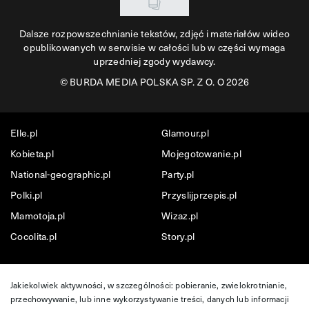
Dalsze rozpowszechnianie tekstów, zdjęć i materiałów wideo
opublikowanych w serwisie w całości lub w części wymaga
uprzedniej zgody wydawcy.
©
BURDA MEDIA POLSKA SP. Z O. O 2026
Elle.pl
Glamour.pl
Kobieta.pl
Mojegotowanie.pl
National-geographic.pl
Party.pl
Polki.pl
Przyslijprzepis.pl
Mamotoja.pl
Wizaz.pl
Cocolita.pl
Story.pl
Jakiekolwiek aktywności, w szczególności: pobieranie, zwielokrotnianie,
przechowywanie, lub inne wykorzystywanie treści, danych lub informacji