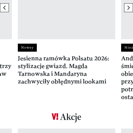
previous element
ne
Newsy
Niez
Jesienna ramówka Polsatu 2026:
And
trzy
stylizacje gwiazd. Magda
śmie
ław
Tarnowska i Mandaryna
obie
zachwyciły obłędnymi lookami
prz
potr
osta
Akcje