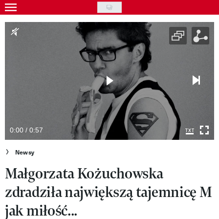
Skip
to
Gwiazdy
main
Ludzie
content
Moda
Uroda
Styl życia
Kultura
0:00 / 0:57
Wideo
Newsy
Małgorzata Kożuchowska
Nasze akcje
zdradziła największą tajemnicę M
VIVA!ART
jak miłość...
VIVA!MODA