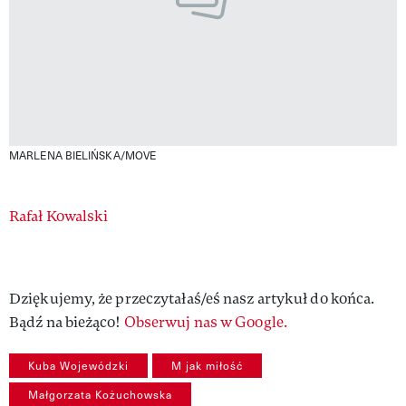
MARLENA BIELIŃSKA/MOVE
Authors
Rafał Kowalski
Dziękujemy, że przeczytałaś/eś nasz artykuł do końca.
Bądź na bieżąco!
Obserwuj nas w Google.
Kuba Wojewódzki
M jak miłość
Małgorzata Kożuchowska