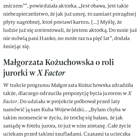
zniczem””, powiedziała aktorka. „Jest obawa, jest takie
niebezpieczeństwo, że jak już umrę, to zamiast porządnej
płyty nagrobnej, ktoś postawi karton. […] Myślę, że
ludzie już się zorientowali, że jestem aktorką. Do mnie już
nie mówią pani Hanko, no może raz na pięć lat”, dodała
śmiejąc się.
Małgorzata Kożuchowska o roli
jurorki w
X Factor
W trakcie programu Małgorzata Kożuchowska zdradziła
także, dlaczego odrzuciła propozycję bycia jurorem w
X
Factor
. Do udziału w projekcie próbował przed laty
namówić ją sam Kuba Wojewódzki… „Byłam chyba w
takim momencie w życiu, że trochę się bałam, że jak
zasiądę w fotelu jurora, to już w nim zostanę. Całe życie
uciekam przed takimi szufladami. Czasami ta ucieczka