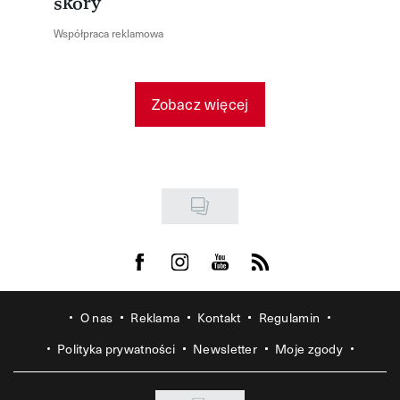
skóry
Współpraca reklamowa
Zobacz więcej
Visit us on Facebook
Visit us on Instagram
Visit us on Youtube
Visit us on Rss
O nas
Reklama
Kontakt
Regulamin
Polityka prywatności
Newsletter
Moje zgody