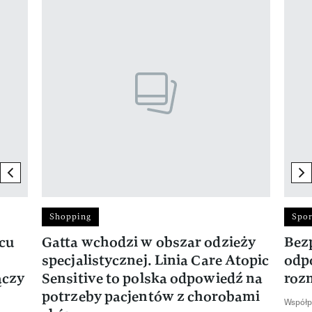
Pokazywanie elementu 1 z 17
previous element
ne
Shopping
Spor
rcu
Gatta wchodzi w obszar odzieży
Bez
specjalistycznej. Linia Care Atopic
odp
ączy
Sensitive to polska odpowiedź na
roz
potrzeby pacjentów z chorobami
Współp