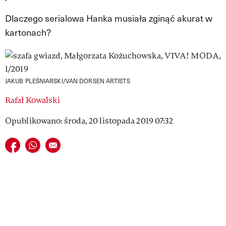
VIVA!LIFESTYLE
Dlaczego serialowa Hanka musiała zginąć akurat w
kartonach?
VIVA!MAN
VIVA!PEOPLE POWER
VIVA!ITAKA
JAKUB PLEŚNIARSKI/VAN DORSEN ARTISTS
MAGAZYN VIVA!
Rafał Kowalski
Opublikowano: środa, 20 listopada 2019 07:32
Udostępnij na facebook
Udostępnij na whatsapp
E-mail do przyjaciela