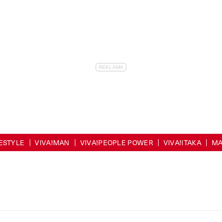
FESTYLE
VIVA!MAN
VIVA!PEOPLE POWER
VIVA!ITAKA
MA