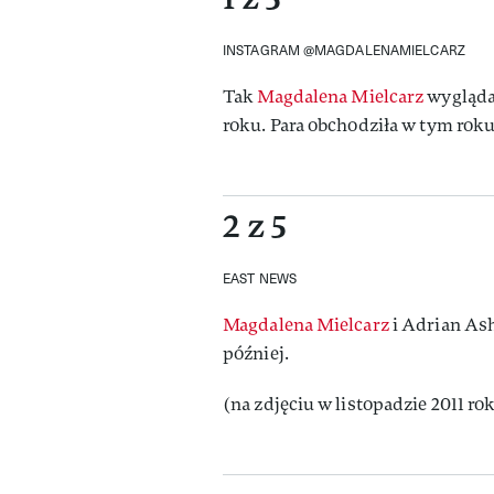
INSTAGRAM @MAGDALENAMIELCARZ
Tak
Magdalena Mielcarz
wygląda
roku. Para obchodziła w tym roku 
2 z 5
EAST NEWS
Magdalena Mielcarz
i Adrian Ash
później.
(na zdjęciu w listopadzie 2011 ro