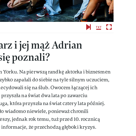
rz i jej mąż Adrian
się poznali?
 Yorku. Na pierwszą randkę aktorka i biznesmen
Szybko zapałali do siebie na tyle silnym uczuciem,
zdecydowali się na ślub. Owocem łączącej ich
a przyszła na świat dwa lata po zawarciu
a, która przyszła na świat cztery lata później.
yło wiadomo niewiele, ponieważ chronili
leszy, jednak rok temu, tuż przed 10. rocznicą
 informacje, że przechodzą głęboki kryzys.