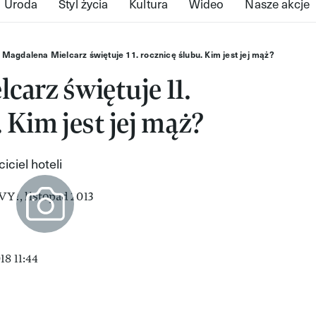
Uroda
Styl życia
Kultura
Wideo
Nasze akcje
Magdalena Mielcarz świętuje 11. rocznicę ślubu. Kim jest jej mąż?
carz świętuje 11.
 Kim jest jej mąż?
iciel hoteli
18 11:44