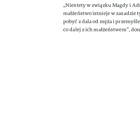
„Niestety w związku Magdy i Adr
małżeństwo istnieje w zasadzie t
pobyć z dala od męża i przemyśleć
co dalej z ich małżeństwem”, do