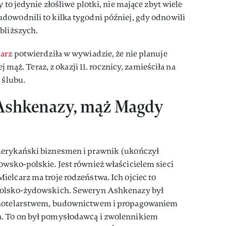
 to jedynie złośliwe plotki, nie mające zbyt wiele
dowodnili to kilka tygodni później, gdy odnowili
bliższych.
arz
potwierdziła w wywiadzie, że nie planuje
ej mąż. Teraz, z okazji 11. rocznicy, zamieściła na
 ślubu.
 Ashkenazy, mąż Magdy
merykański biznesmen i prawnik (ukończył
wsko-polskie. Jest również właścicielem sieci
elcarz ma troje rodzeństwa. Ich ojciec to
polsko-żydowskich. Seweryn Ashkenazy był
 hotelarstwem, budownictwem i propagowaniem
. To on był pomysłodawcą i zwolennikiem