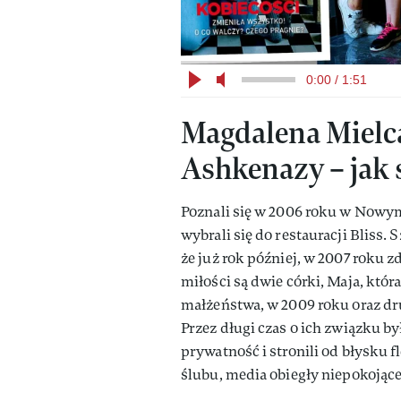
0:00 / 1:51
Magdalena Mielca
Ashkenazy – jak 
Poznali się w 2006 roku w Nowym
wybrali się do restauracji Bliss. 
że już rok później, w 2007 roku 
miłości są dwie córki, Maja, któr
małżeństwa, w 2009 roku oraz drug
Przez długi czas o ich związku b
prywatność i stronili od błysku f
ślubu, media obiegły niepokojące