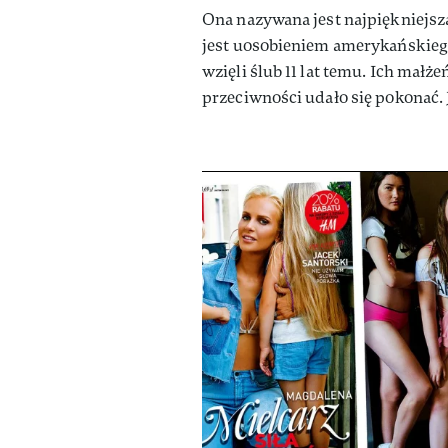
Ona nazywana jest najpiękniejszą
jest uosobieniem amerykańskieg
wzięli ślub 11 lat temu. Ich małż
przeciwności udało się pokonać. 