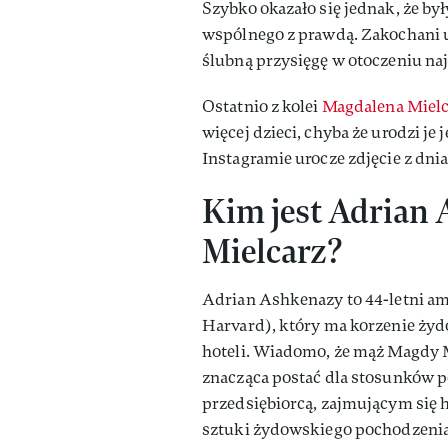
Szybko okazało się jednak, że były
wspólnego z prawdą. Zakochani u
ślubną przysięgę w otoczeniu naj
Ostatnio z kolei
Magdalena Mielc
więcej dzieci, chyba że urodzi je j
Instagramie urocze zdjęcie z dnia
Kim jest Adrian
Mielcarz?
Adrian Ashkenazy to 44-letni a
Harvard), który ma korzenie żydo
hoteli. Wiadomo, że mąż Magdy Mi
znacząca postać dla stosunków 
przedsiębiorcą, zajmującym się
sztuki żydowskiego pochodzenia