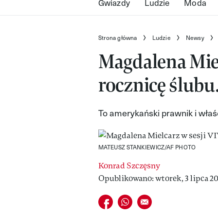
Gwiazdy
Ludzie
Moda
Strona główna
Ludzie
Newsy
Magdalena Miel
rocznicę ślubu.
To amerykański prawnik i właśc
MATEUSZ STANKIEWICZ/AF PHOTO
Konrad Szczęsny
Opublikowano: wtorek, 3 lipca 20
Udostępnij na facebook
Udostępnij na whatsapp
E-mail do przyjaciela