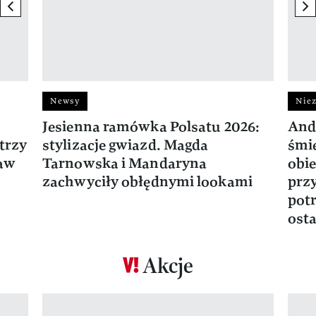
previous element
ne
Newsy
Niez
Jesienna ramówka Polsatu 2026:
And
trzy
stylizacje gwiazd. Magda
śmie
ław
Tarnowska i Mandaryna
obie
zachwyciły obłędnymi lookami
prz
potr
osta
Akcje
Pokazywanie elementu 1 z 17