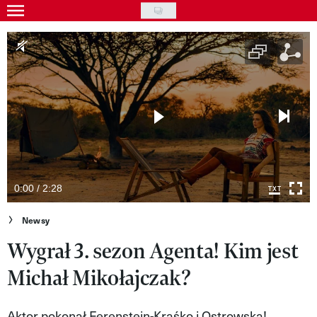
Skip
to
Gwiazdy
main
Ludzie
content
Moda
Uroda
Styl życia
Kultura
0:00 / 2:28
Wideo
Newsy
Wygrał 3. sezon Agenta! Kim jest
Nasze akcje
Michał Mikołajczak?
VIVA!ART
VIVA!MODA
Aktor pokonał Ferenstein-Kraśko i Ostrowską!