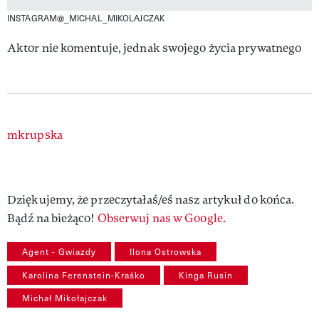
INSTAGRAM@_MICHAL_MIKOLAJCZAK
Aktor nie komentuje, jednak swojego życia prywatnego
Authors
mkrupska
Dziękujemy, że przeczytałaś/eś nasz artykuł do końca.
Bądź na bieżąco!
Obserwuj nas w Google.
Agent - Gwiazdy
Ilona Ostrowska
Karolina Ferenstein-Kraśko
Kinga Rusin
Michał Mikołajczak