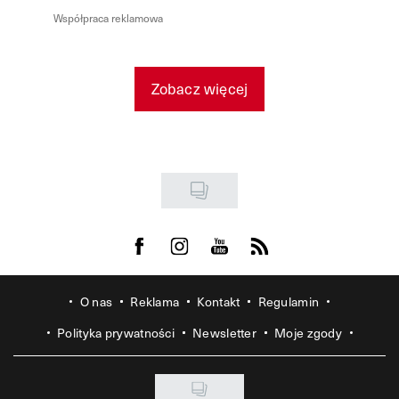
Współpraca reklamowa
Zobacz więcej
Visit us on Facebook
Visit us on Instagram
Visit us on Youtube
Visit us on Rss
O nas
Reklama
Kontakt
Regulamin
Polityka prywatności
Newsletter
Moje zgody