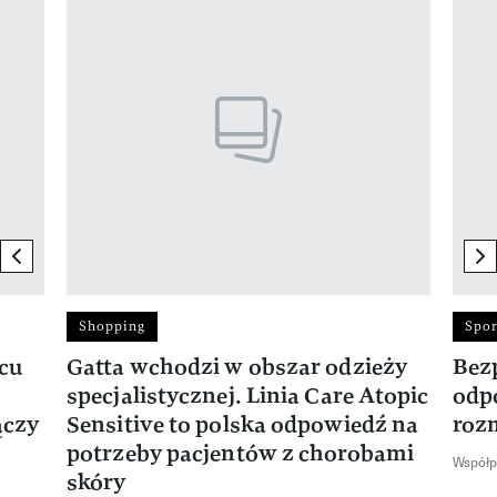
previous element
ne
Shopping
Spor
rcu
Gatta wchodzi w obszar odzieży
Bez
specjalistycznej. Linia Care Atopic
odp
ączy
Sensitive to polska odpowiedź na
roz
potrzeby pacjentów z chorobami
Współp
skóry