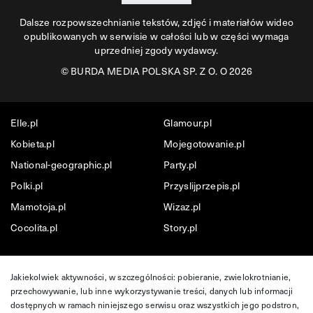
Dalsze rozpowszechnianie tekstów, zdjęć i materiałów wideo
opublikowanych w serwisie w całości lub w części wymaga
uprzedniej zgody wydawcy.
©
BURDA MEDIA POLSKA SP. Z O. O 2026
Elle.pl
Glamour.pl
Kobieta.pl
Mojegotowanie.pl
National-geographic.pl
Party.pl
Polki.pl
Przyslijprzepis.pl
Mamotoja.pl
Wizaz.pl
Cocolita.pl
Story.pl
Jakiekolwiek aktywności, w szczególności: pobieranie, zwielokrotnianie,
przechowywanie, lub inne wykorzystywanie treści, danych lub informacji
dostępnych w ramach niniejszego serwisu oraz wszystkich jego podstron,