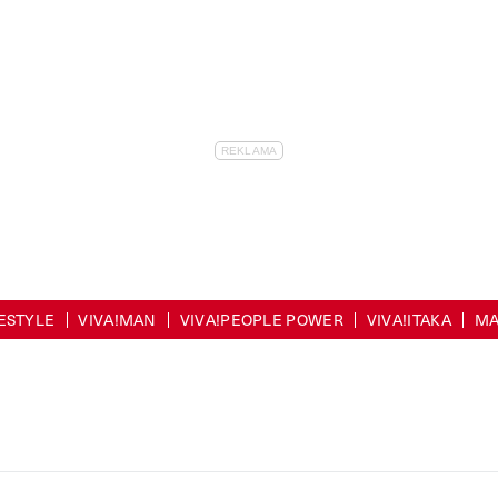
FESTYLE
VIVA!MAN
VIVA!PEOPLE POWER
VIVA!ITAKA
MA