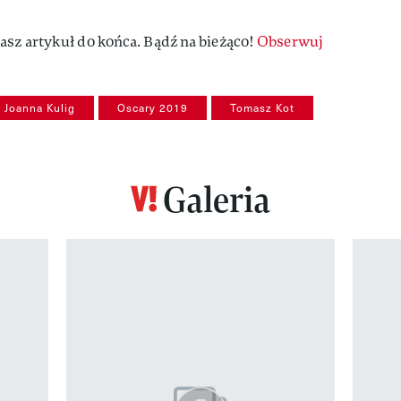
asz artykuł do końca. Bądź na bieżąco!
Obserwuj
Joanna Kulig
Oscary 2019
Tomasz Kot
Galeria
z 12