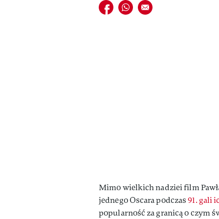
Udostępnij na facebook
Udostępnij na whatsapp
E-mail do przyjaciela
Mimo wielkich nadziei film Paw
jednego Oscara podczas
91. gali 
popularność za granicą o czym ś