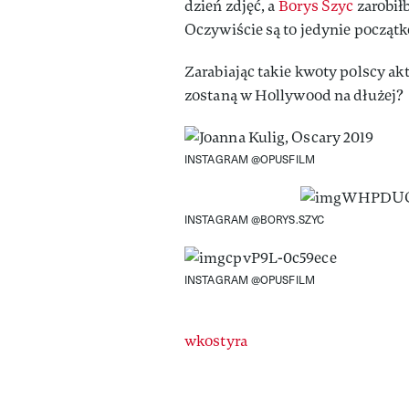
dzień zdjęć, a
Borys Szyc
zarobiłb
Oczywiście są to jedynie począt
Zarabiając takie kwoty polscy akt
zostaną w Hollywood na dłużej?
INSTAGRAM @OPUSFILM
INSTAGRAM @BORYS.SZYC
INSTAGRAM @OPUSFILM
Authors
wkostyra