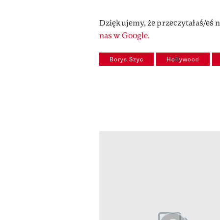
Dziękujemy, że przeczytałaś/eś n
nas w Google.
Borys Szyc
Hollywood
Pokazywanie elementów od 1 do 3 