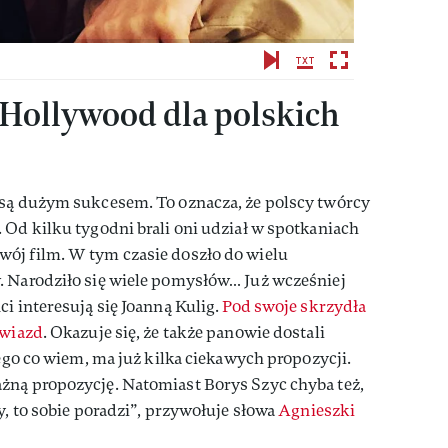
 Hollywood dla polskich
 są dużym sukcesem. To oznacza, że polscy twórcy
 Od kilku tygodni brali oni udział w spotkaniach
ój film. W tym czasie doszło do wielu
. Narodziło się wiele pomysłów… Już wcześniej
i interesują się Joanną Kulig.
Pod swoje skrzydła
gwiazd
. Okazuje się, że także panowie dostali
tego co wiem, ma już kilka ciekawych propozycji.
żną propozycję. Natomiast Borys Szyc chyba też,
y, to sobie poradzi”, przywołuje słowa
Agnieszki