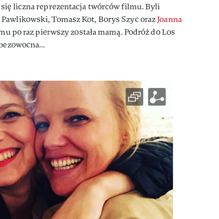
ię liczna reprezentacja twórców filmu. Byli
 Pawlikowski, Tomasz Kot, Borys Szyc oraz
Joanna
temu po raz pierwszy została mamą. Podróż do Los
h bezowocna…