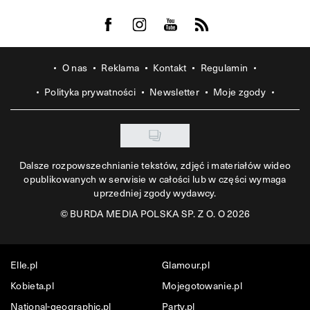
Visit us on Facebook
Visit us on Instagram
Visit us on Youtube
Visit us on Rss
O nas
Reklama
Kontakt
Regulamin
Polityka prywatności
Newsletter
Moje zgody
Dalsze rozpowszechnianie tekstów, zdjęć i materiałów wideo
opublikowanych w serwisie w całości lub w części wymaga
uprzedniej zgody wydawcy.
©
BURDA MEDIA POLSKA SP. Z O. O 2026
Elle.pl
Glamour.pl
Kobieta.pl
Mojegotowanie.pl
National-geographic.pl
Party.pl