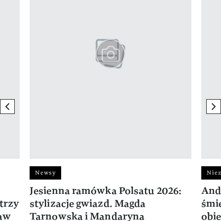
previous element
ne
Newsy
Niez
Jesienna ramówka Polsatu 2026:
And
trzy
stylizacje gwiazd. Magda
śmie
ław
Tarnowska i Mandaryna
obie