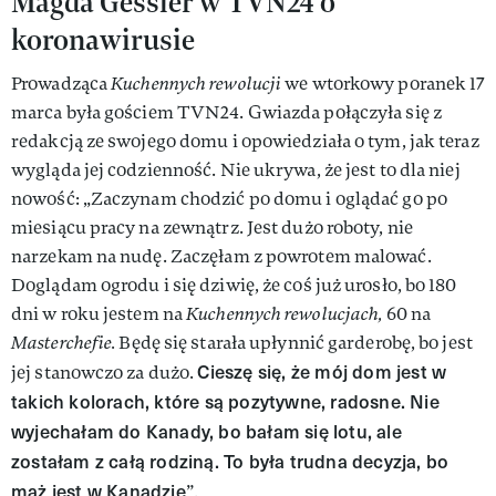
Magda Gessler w TVN24 o
koronawirusie
Prowadząca
Kuchennych rewolucji
we wtorkowy poranek 17
marca była gościem TVN24. Gwiazda połączyła się z
redakcją ze swojego domu i opowiedziała o tym, jak teraz
wygląda jej codzienność. Nie ukrywa, że jest to dla niej
nowość: „Zaczynam chodzić po domu i oglądać go po
miesiącu pracy na zewnątrz. Jest dużo roboty, nie
narzekam na nudę. Zaczęłam z powrotem malować.
Doglądam ogrodu i się dziwię, że coś już urosło, bo 180
dni w roku jestem na
Kuchennych rewolucjach,
60 na
Masterchefie.
Będę się starała upłynnić garderobę, bo jest
Cieszę się, że mój dom jest w
jej stanowczo za dużo.
takich kolorach, które są pozytywne, radosne. Nie
wyjechałam do Kanady, bo bałam się lotu, ale
zostałam z całą rodziną. To była trudna decyzja, bo
mąż jest w Kanadzie
”.