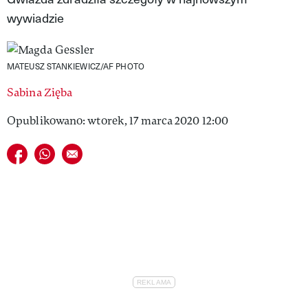
wywiadzie
VIVA!LIFESTYLE
VIVA!MAN
MATEUSZ STANKIEWICZ/AF PHOTO
VIVA!PEOPLE POWER
Sabina Zięba
VIVA!ITAKA
Opublikowano: wtorek, 17 marca 2020 12:00
MAGAZYN VIVA!
Udostępnij na facebook
Udostępnij na whatsapp
E-mail do przyjaciela