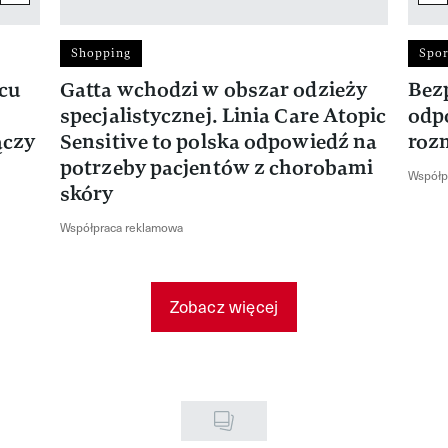
Shopping
Spor
rcu
Gatta wchodzi w obszar odzieży
Bez
specjalistycznej. Linia Care Atopic
odp
ączy
Sensitive to polska odpowiedź na
roz
potrzeby pacjentów z chorobami
Współp
skóry
Współpraca reklamowa
Zobacz więcej