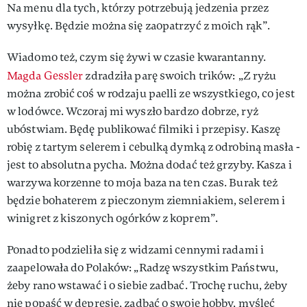
Na menu dla tych, którzy potrzebują jedzenia przez
wysyłkę. Będzie można się zaopatrzyć z moich rąk”.
Wiadomo też, czym się żywi w czasie kwarantanny.
Magda Gessler
zdradziła parę swoich trików:
„Z ryżu
można zrobić coś w rodzaju paelli ze wszystkiego, co jest
w lodówce. Wczoraj mi wyszło bardzo dobrze, ryż
ubóstwiam. Będę publikować filmiki i przepisy. Kaszę
robię z tartym selerem i cebulką dymką z odrobiną masła -
jest to absolutna pycha. Można dodać też grzyby. Kasza i
warzywa korzenne to moja baza na ten czas. Burak też
będzie bohaterem z pieczonym ziemniakiem, selerem i
winigret z kiszonych ogórków z koprem”.
Ponadto podzieliła się z widzami cennymi radami i
zaapelowała do Polaków: „Radzę wszystkim Państwu,
żeby rano wstawać i o siebie zadbać. Trochę ruchu, żeby
nie popaść w depresję, zadbać o swoje hobby, myśleć