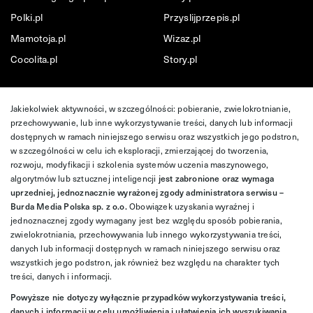
Polki.pl
Przyslijprzepis.pl
Mamotoja.pl
Wizaz.pl
Cocolita.pl
Story.pl
Jakiekolwiek aktywności, w szczególności: pobieranie, zwielokrotnianie,
przechowywanie, lub inne wykorzystywanie treści, danych lub informacji
dostępnych w ramach niniejszego serwisu oraz wszystkich jego podstron,
w szczególności w celu ich eksploracji, zmierzającej do tworzenia,
rozwoju, modyfikacji i szkolenia systemów uczenia maszynowego,
algorytmów lub sztucznej inteligencji
jest zabronione oraz wymaga
uprzedniej, jednoznacznie wyrażonej zgody administratora serwisu –
Burda Media Polska sp. z o.o.
Obowiązek uzyskania wyraźnej i
jednoznacznej zgody wymagany jest bez względu sposób pobierania,
zwielokrotniania, przechowywania lub innego wykorzystywania treści,
danych lub informacji dostępnych w ramach niniejszego serwisu oraz
wszystkich jego podstron, jak również bez względu na charakter tych
treści, danych i informacji.
Powyższe nie dotyczy wyłącznie przypadków wykorzystywania treści,
danych i informacji w celu umożliwienia i ułatwienia ich wyszukiwania