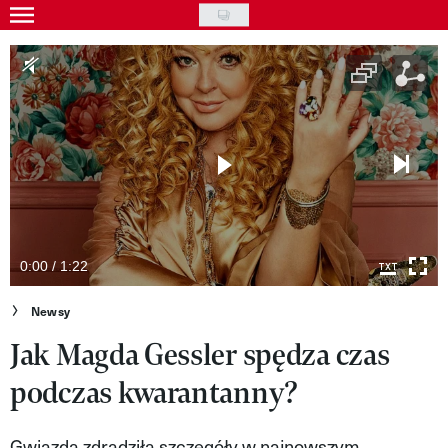
Skip
to
Gwiazdy
main
Ludzie
content
Moda
Uroda
Styl życia
Kultura
0:00 / 1:22
Wideo
Newsy
Jak Magda Gessler spędza czas
Nasze akcje
podczas kwarantanny?
VIVA!ART
VIVA!MODA
Gwiazda zdradziła szczegóły w najnowszym