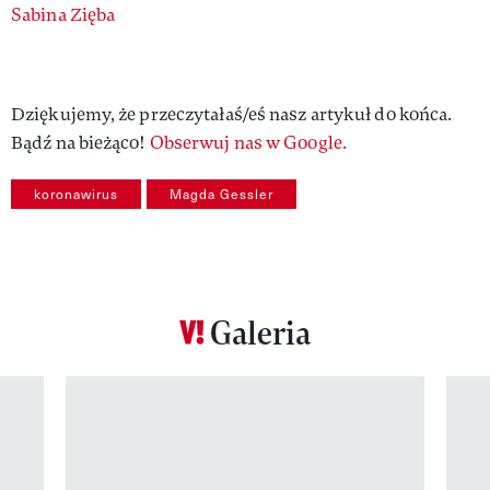
Authors
Sabina Zięba
Dziękujemy, że przeczytałaś/eś nasz artykuł do końca.
Bądź na bieżąco!
Obserwuj nas w Google.
koronawirus
Magda Gessler
Galeria
Pokazywanie elementu 1 z 12