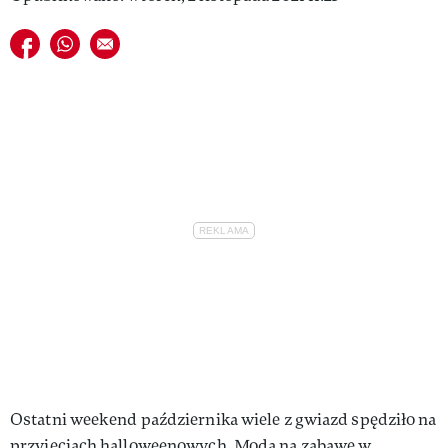
VIVA!LIFESTYLE
Udostępnij na facebook
Udostępnij na whatsapp
E-mail do przyjaciela
VIVA!MAN
VIVA!PEOPLE POWER
VIVA!ITAKA
MAGAZYN VIVA!
Ostatni weekend października wiele z gwiazd spędziło na
przyjęciach halloweenowych. Moda na zabawę w