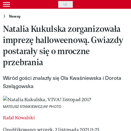
Skip
to
Gwiazdy
Newsy
main
Natalia Kukulska zorganizowała
Ludzie
content
imprezę halloweenową. Gwiazdy
Moda
postarały się o mroczne
Uroda
przebrania
Styl życia
Kultura
Wśród gości znalazły się Ola Kwaśniewska i Dorota
Szelągowska
Wideo
Nasze akcje
MATEUSZ STANKIEWICZ/AF PHOTO
VIVA!ART
Rafał Kowalski
VIVA!MODA
Opublikowano: wtorek, 2 listopada 2021 11:25