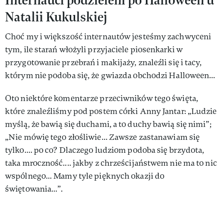
Natalii Kukulskiej
Choć my i większość internautów jesteśmy zachwyceni
tym, ile starań włożyli przyjaciele piosenkarki w
przygotowanie przebrań i makijaży, znaleźli się i tacy,
którym nie podoba się, że gwiazda obchodzi Halloween...
Oto niektóre komentarze przeciwników tego święta,
które znaleźliśmy pod postem córki Anny Jantar: „Ludzie
myślą, że bawią się duchami, a to duchy bawią się nimi”;
„Nie mówię tego złośliwie... Zawsze zastanawiam się
tylko.... po co? Dlaczego ludziom podoba się brzydota,
taka mroczność.... jakby z chrześcijaństwem nie ma to nic
wspólnego... Mamy tyle pięknych okazji do
świętowania...”.