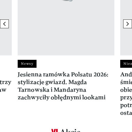
previous element
ne
Newsy
Niez
Jesienna ramówka Polsatu 2026:
And
trzy
stylizacje gwiazd. Magda
śmie
ław
Tarnowska i Mandaryna
obie
zachwyciły obłędnymi lookami
prz
potr
osta