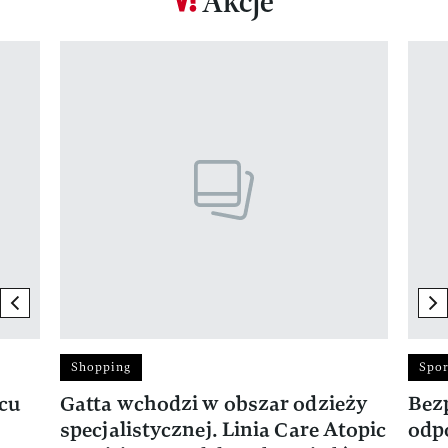
Akcje
Pokazywanie elementu 1 z 17
previous element
ne
Shopping
Spor
rcu
Gatta wchodzi w obszar odzieży
Bez
specjalistycznej. Linia Care Atopic
odp