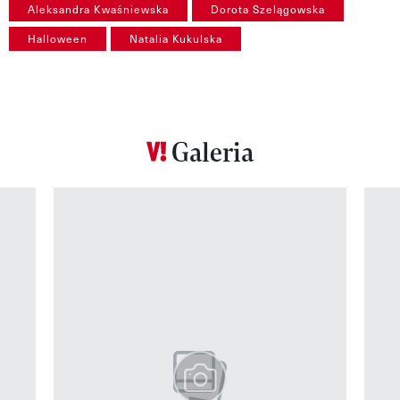
Aleksandra Kwaśniewska
Dorota Szelągowska
Halloween
Natalia Kukulska
Galeria
Pokazywanie elementu 1 z 12