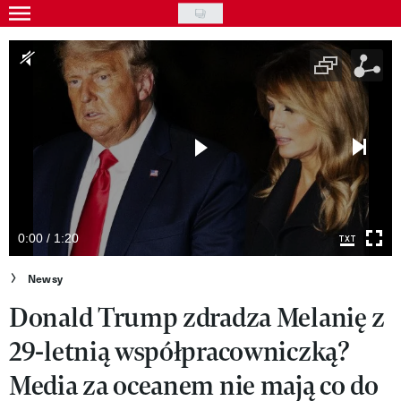
Skip
to
Gwiazdy
main
Ludzie
content
Moda
Uroda
Styl życia
Kultura
0:00 / 1:20
Wideo
Newsy
Donald Trump zdradza Melanię z
Nasze akcje
29-letnią współpracowniczką?
VIVA!ART
Media za oceanem nie mają co do
VIVA!MODA