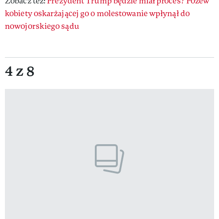
Zobacz też:
Prezydent Trump będzie miał proces? Pozew
kobiety oskarżającej go o molestowanie wpłynął do
nowojorskiego sądu
4 z 8