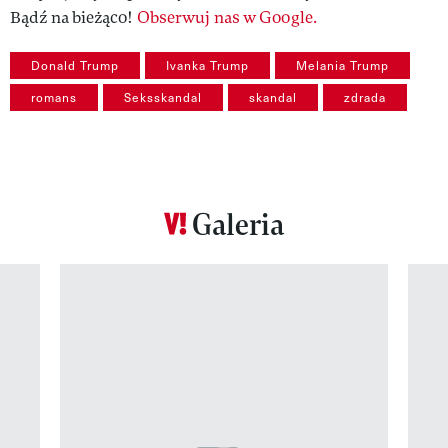
Bądź na bieżąco!
Obserwuj nas w Google.
Donald Trump
Ivanka Trump
Melania Trump
romans
Seksskandal
skandal
zdrada
Galeria
Pokazywanie elementu 1 z 12