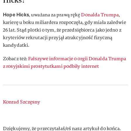
Hope Hicks
, uważana za prawą rękę
Donalda Trumpa
,
karierę u boku miliardera rozpoczęła, gdy miała zaledwie
26 lat. Stąd plotki o tym, że przedsiębiorca jako jedno z
kryteriów rekrutacji przyjął atrakcyjność fizyczną
kandydatki.
Zobacz też:
Fałszywe informacje o orgii Donalda Trumpa
z rosyjskimi prostytutkami podbiły internet
Authors
Konrad Szczęsny
Dziękujemy, że przeczytałaś/eś nasz artykuł do końca.