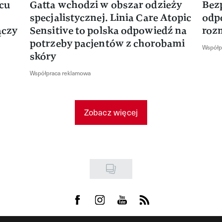
rcu
Gatta wchodzi w obszar odzieży
Bez
specjalistycznej. Linia Care Atopic
odp
ączy
Sensitive to polska odpowiedź na
roz
potrzeby pacjentów z chorobami
Współp
skóry
Współpraca reklamowa
Zobacz więcej
Visit us on Facebook
Visit us on Instagram
Visit us on Youtube
Visit us on Rss