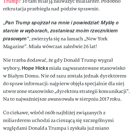
Trump
! To tam miał ją zauważyć mialiarder. Podobno
rekrutacja przebiegła nad podziw sprawnie.
Pan Trump spojrzał na mnie i powiedział: Myślę o
„
starcie w wyborach, zostaniesz moim rzecznikiem
prasowym
”, zwierzyła się na łamach „New York
Magazine”. Miała wówczas zaledwie 26 lat!
Nie trzeba dodawać, że gdy Donald Trump wygrał
Hope Hicks
wybory,
miała zagwarantowane stanowisko
w Białym Domu. Nie od razu została jednak dyrektorem
do spraw informacji: najpierw objęła specjalnie dla niej
utworzone stanowisko „dyrektora strategii komunikacji”.
Na to najważniejsze awansowała w sierpniu 2017 roku.
Co ciekawe, wśród osób najbliżej związanych z
miliarderem uchodzi za cieszącą się szczególnymi
względami Donalda Trumpa i zyskała już miano