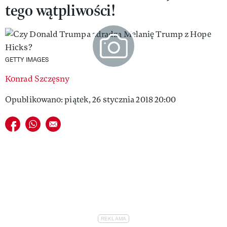
tego wątpliwości!
VIVA!LIFESTYLE
VIVA!MAN
VIVA!PEOPLE POWER
GETTY IMAGES
VIVA!ITAKA
Konrad Szczęsny
MAGAZYN VIVA!
Opublikowano: piątek, 26 stycznia 2018 20:00
Udostępnij na facebook
Udostępnij na whatsapp
E-mail do przyjaciela