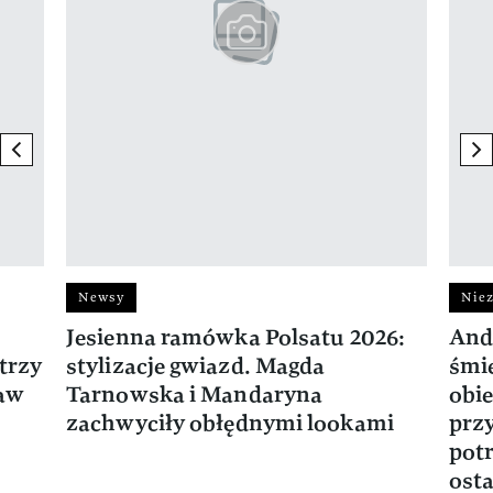
previous element
ne
Newsy
Niez
Jesienna ramówka Polsatu 2026:
And
trzy
stylizacje gwiazd. Magda
śmie
ław
Tarnowska i Mandaryna
obie
zachwyciły obłędnymi lookami
prz
potr
osta