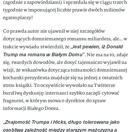
(zgodnie z zapowiedziami) i sprzedała się w ciągu trzech
tygodnie w imponującej liczbie prawie dwóch milionów
egzemplarzy!
Co prawda autor nie ujawnił w niej szczegółów
dotyczących domniemanego romansu miliardera, ale... w
Jest pewien, iż Donald
trakcie wywiadu stwierdził, że „
Trump ma romans w Białym Domu
”. Nie ma na to, zdaje
się, twardych dowodów, ale dosyć tajemniczo wyjawił na
wizji, że wskazówka dotycząca tożsamości domniemanej
kochanki prezydenta znajduje się na jednej z ostatnich
stron książki. To oczywiście wywołało na Twitterze
burzliwą dyskusję: internauci szybko zaczęli cytować
fragment, w którym mowa o dyrektor do spraw
informacji Białego Domu.
Znajomość Trumpa i Hicks, długo tolerowana jako
„
osobliwa zależność między starszym mężczyzną a