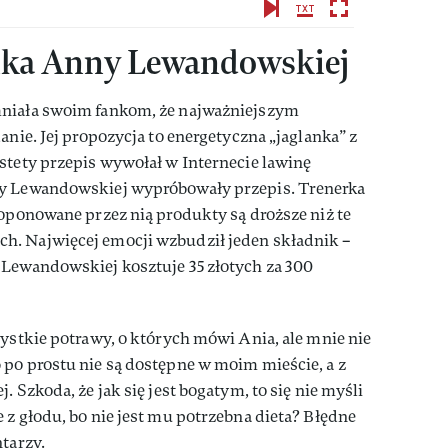
anka Anny Lewandowskiej
mniała swoim fankom, że najważniejszym
anie. Jej propozycja to energetyczna „jaglanka” z
stety przepis wywołał w Internecie lawinę
ny Lewandowskiej wypróbowały przepis. Trenerka
roponowane przez nią produkty są droższe niż te
h. Najwięcej emocji wzbudził jeden składnik –
 Lewandowskiej kosztuje 35 złotych za 300
zystkie potrawy, o których mówi Ania, ale mnie nie
po prostu nie są dostępne w moim mieście, a z
. Szkoda, że jak się jest bogatym, to się nie myśli
 z głodu, bo nie jest mu potrzebna dieta? Błędne
ntarzy.