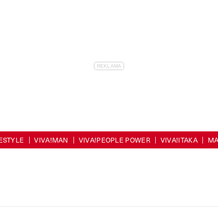
FESTYLE
VIVA!MAN
VIVA!PEOPLE POWER
VIVA!ITAKA
MA