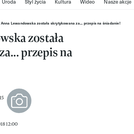
Uroda
Styl życia
Kultura
Wideo
Nasze akcje
Anna Lewandowska została skrytykowana za... przepis na śniadanie!
wska została
a... przepis na
18 12:00