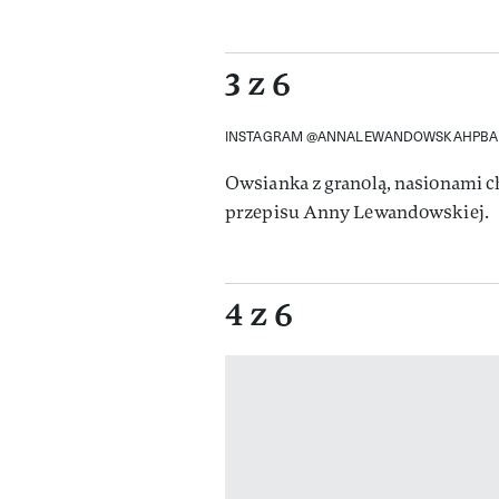
3 z 6
INSTAGRAM @ANNALEWANDOWSKAHPBA
Owsianka z granolą, nasionami 
przepisu Anny Lewandowskiej.
4 z 6