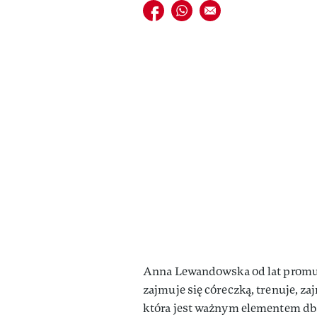
Udostępnij na facebook
Udostępnij na whatsapp
E-mail do przyjaciela
Anna Lewandowska od lat promuj
zajmuje się córeczką, trenuje, za
która jest ważnym elementem dban