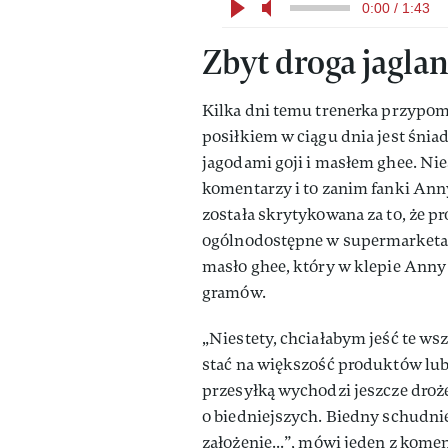
0:00 / 1:43
Zbyt droga jagl
Kilka dni temu trenerka przypo
posiłkiem w ciągu dnia jest śniad
jagodami goji i masłem ghee. Nie
komentarzy i to zanim fanki An
została skrytykowana za to, że p
ogólnodostępne w supermarketac
masło ghee, który w klepie Anny
gramów.
„Niestety, chciałabym jeść te ws
stać na większość produktów lub 
przesyłką wychodzi jeszcze drożej
o biedniejszych. Biedny schudnie
założenie...”, mówi jeden z kome