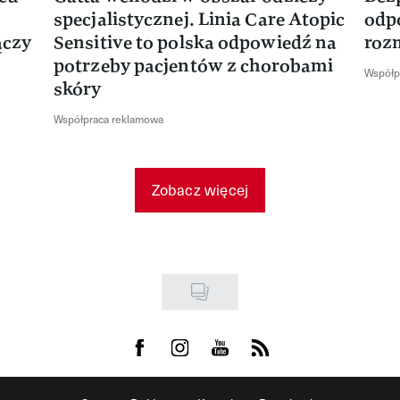
specjalistycznej. Linia Care Atopic
odp
ączy
Sensitive to polska odpowiedź na
roz
potrzeby pacjentów z chorobami
Współp
skóry
Współpraca reklamowa
Zobacz więcej
Visit us on Facebook
Visit us on Instagram
Visit us on Youtube
Visit us on Rss