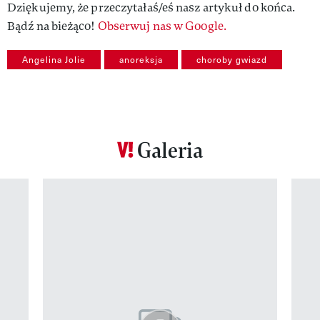
Dziękujemy, że przeczytałaś/eś nasz artykuł do końca.
Bądź na bieżąco!
Obserwuj nas w Google.
Angelina Jolie
anoreksja
choroby gwiazd
Galeria
Pokazywanie elementu 1 z 12