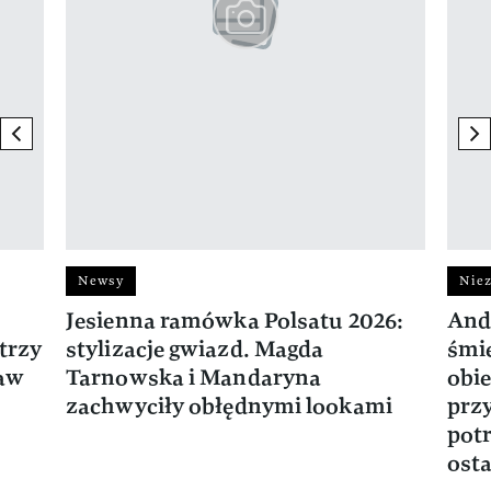
previous element
ne
Newsy
Niez
Jesienna ramówka Polsatu 2026:
And
trzy
stylizacje gwiazd. Magda
śmie
ław
Tarnowska i Mandaryna
obie
zachwyciły obłędnymi lookami
prz
potr
osta