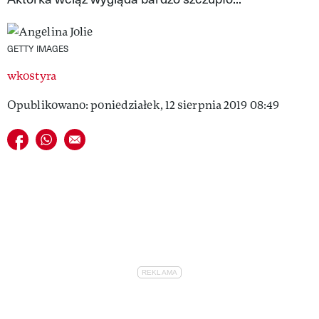
VIVA!LIFESTYLE
VIVA!MAN
GETTY IMAGES
wkostyra
VIVA!PEOPLE POWER
Opublikowano: poniedziałek, 12 sierpnia 2019 08:49
VIVA!ITAKA
Udostępnij na facebook
Udostępnij na whatsapp
E-mail do przyjaciela
MAGAZYN VIVA!