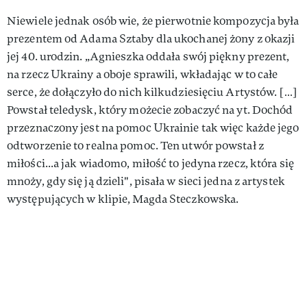
Niewiele jednak osób wie, że pierwotnie kompozycja była
prezentem od Adama Sztaby dla ukochanej żony z okazji
jej 40. urodzin. „Agnieszka oddała swój piękny prezent,
na rzecz Ukrainy a oboje sprawili, wkładając w to całe
serce, że dołączyło do nich kilkudziesięciu Artystów. […]
Powstał teledysk, który możecie zobaczyć na yt. Dochód
przeznaczony jest na pomoc Ukrainie tak więc każde jego
odtworzenie to realna pomoc. Ten utwór powstał z
miłości...a jak wiadomo, miłość to jedyna rzecz, która się
mnoży, gdy się ją dzieli", pisała w sieci jedna z artystek
występujących w klipie, Magda Steczkowska.