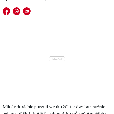
VIVA!LIFESTYLE
Udostępnij na facebook
Udostępnij na whatsapp
E-mail do przyjaciela
VIVA!MAN
VIVA!PEOPLE POWER
VIVA!ITAKA
MAGAZYN VIVA!
Miłość do siebie poczuli w roku 2014, a dwa lata później
byli już po ślubie. Ale cywilnym! A zarówno Agnieszka