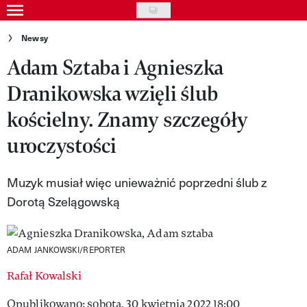
Skip
to
Gwiazdy
Newsy
main
Adam Sztaba i Agnieszka
Ludzie
content
Dranikowska wzięli ślub
Moda
kościelny. Znamy szczegóły
Uroda
uroczystości
Styl życia
Kultura
Muzyk musiał więc unieważnić poprzedni ślub z
Dorotą Szelągowską
Wideo
Nasze akcje
ADAM JANKOWSKI/REPORTER
VIVA!ART
Rafał Kowalski
VIVA!MODA
Opublikowano: sobota, 30 kwietnia 2022 18:00