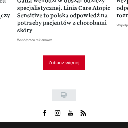
rcu
Gatta wchodzi w obszar odzieży
Bez
specjalistycznej. Linia Care Atopic
odp
ączy
Sensitive to polska odpowiedź na
roz
potrzeby pacjentów z chorobami
Współp
skóry
Współpraca reklamowa
Zobacz więcej
Visit us on Facebook
Visit us on Instagram
Visit us on Youtube
Visit us on Rss