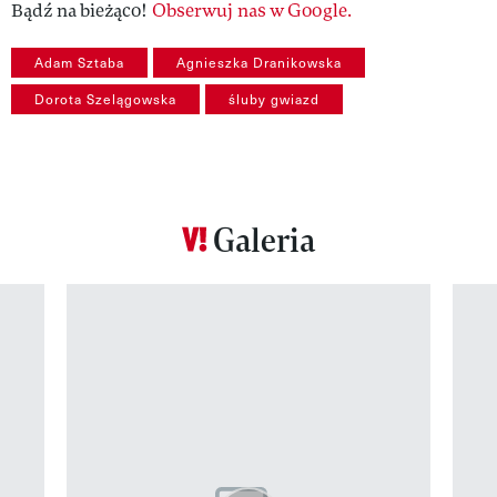
Bądź na bieżąco!
Obserwuj nas w Google.
Adam Sztaba
Agnieszka Dranikowska
Dorota Szelągowska
śluby gwiazd
Galeria
Pokazywanie elementu 1 z 12