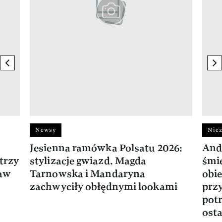
previous element
ne
Newsy
Niez
Jesienna ramówka Polsatu 2026:
And
trzy
stylizacje gwiazd. Magda
śmie
ław
Tarnowska i Mandaryna
obie
zachwyciły obłędnymi lookami
prz
potr
osta