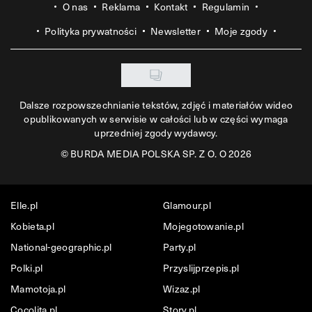
O nas
Reklama
Kontakt
Regulamin
Polityka prywatności
Newsletter
Moje zgody
Dalsze rozpowszechnianie tekstów, zdjęć i materiałów wideo
opublikowanych w serwisie w całości lub w części wymaga
uprzedniej zgody wydawcy.
©
BURDA MEDIA POLSKA SP. Z O. O 2026
Elle.pl
Glamour.pl
Kobieta.pl
Mojegotowanie.pl
National-geographic.pl
Party.pl
Polki.pl
Przyslijprzepis.pl
Mamotoja.pl
Wizaz.pl
Cocolita.pl
Story.pl