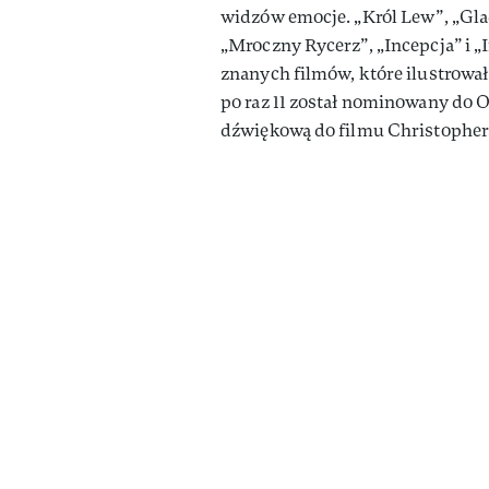
widzów emocje. „Król Lew”, „Glad
„Mroczny Rycerz”, „Incepcja” i „I
znanych filmów, które ilustrowa
po raz 11 został nominowany do O
dźwiękową do filmu Christopher