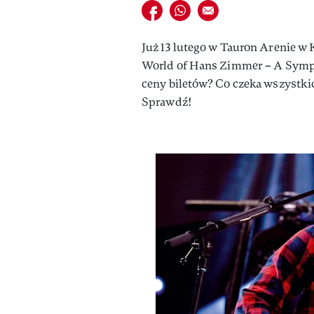
Udostępnij na facebook
Udostępnij na whatsapp
E-mail do przyjaciela
Już 13 lutego w Tauron Arenie w
World of Hans Zimmer – A Sympho
ceny biletów? Co czeka wszystkic
Sprawdź!