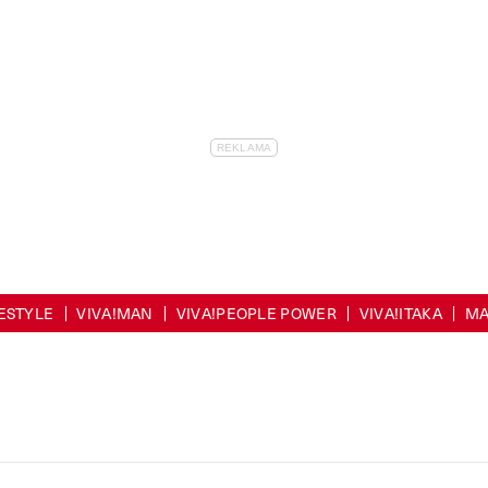
FESTYLE
VIVA!MAN
VIVA!PEOPLE POWER
VIVA!ITAKA
MA