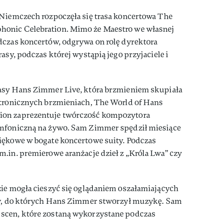
 Niemczech rozpoczęła się trasa koncertowa The
onic Celebration. Mimo że Maestro we własnej
dczas koncertów, odgrywa on rolę dyrektora
asy, podczas której wystąpią jego przyjaciele i
asy Hans Zimmer Live, która brzmieniem skupiała
ktronicznych brzmieniach, The World of Hans
ion zaprezentuje twórczość kompozytora
ymfoniczną na żywo. Sam Zimmer spędził miesiące
iękowe w bogate koncertowe suity. Podczas
.in. premierowe aranżacje dzieł z „Króla Lwa” czy
zie mogła cieszyć się oglądaniem oszałamiających
ów, do których Hans Zimmer stworzył muzykę. Sam
scen, które zostaną wykorzystane podczas