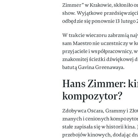
Zimmer” w Krakowie, skłoniło o
show. Wyjątkowe przedsięwzięci
odbędzie się ponownie 13 lute
W trakcie wieczoru zabrzmią na
sam Maestro nie uczestniczy w ko
przyjaciele i współpracownicy, w 
znakomitej ścieżki dźwiękowej d
batutą Gavina Greenawaya.
Hans Zimmer: kim
kompozytor?
Zdobywca Oscara, Grammy i Złote
znanych i cenionych kompozytor
stałe zapisała się w historii kin
przebojów kinowych, dodając dra