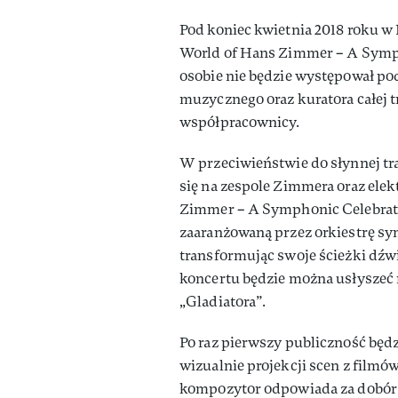
Pod koniec kwietnia 2018 roku w
World of Hans Zimmer – A Symph
osobie nie będzie występował po
muzycznego oraz kuratora całej tr
współpracownicy.
W przeciwieństwie do słynnej tr
się na zespole Zimmera oraz ele
Zimmer – A Symphonic Celebrat
zaaranżowaną przez orkiestrę s
transformując swoje ścieżki dźw
koncertu będzie można usłyszeć m
„Gladiatora”.
Po raz pierwszy publiczność będ
wizualnie projekcji scen z film
kompozytor odpowiada za dobór 