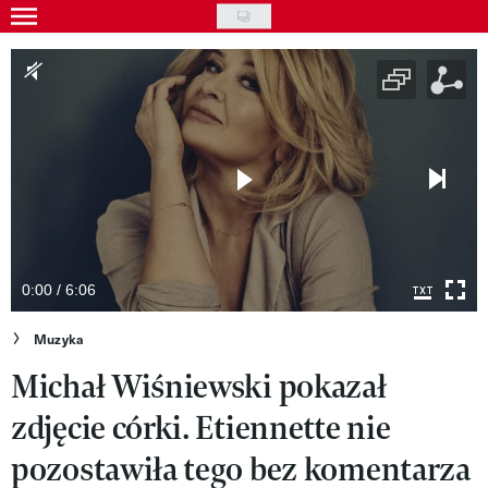
Skip
to
Gwiazdy
main
Ludzie
content
Moda
Uroda
Styl życia
Kultura
0:00 / 6:06
Wideo
Muzyka
Michał Wiśniewski pokazał
Nasze akcje
zdjęcie córki. Etiennette nie
VIVA!ART
pozostawiła tego bez komentarza
VIVA!MODA