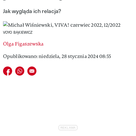
VIVA!LIFESTYLE
Jak wygląda ich relacja?
VIVA!MAN
VOYO BĄKIEWICZ
VIVA!PEOPLE POWER
Olga Figaszewska
VIVA!ITAKA
Opublikowano: niedziela, 28 stycznia 2024 08:55
MAGAZYN VIVA!
Udostępnij na facebook
Udostępnij na whatsapp
E-mail do przyjaciela