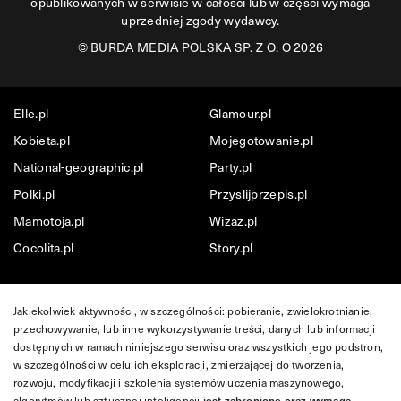
opublikowanych w serwisie w całości lub w części wymaga
uprzedniej zgody wydawcy.
©
BURDA MEDIA POLSKA SP. Z O. O 2026
Elle.pl
Glamour.pl
Kobieta.pl
Mojegotowanie.pl
National-geographic.pl
Party.pl
Polki.pl
Przyslijprzepis.pl
Mamotoja.pl
Wizaz.pl
Cocolita.pl
Story.pl
Jakiekolwiek aktywności, w szczególności: pobieranie, zwielokrotnianie,
przechowywanie, lub inne wykorzystywanie treści, danych lub informacji
dostępnych w ramach niniejszego serwisu oraz wszystkich jego podstron,
w szczególności w celu ich eksploracji, zmierzającej do tworzenia,
rozwoju, modyfikacji i szkolenia systemów uczenia maszynowego,
algorytmów lub sztucznej inteligencji
jest zabronione oraz wymaga