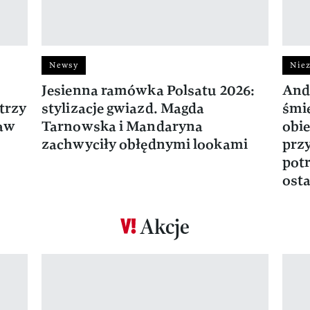
Newsy
Niez
Jesienna ramówka Polsatu 2026:
And
trzy
stylizacje gwiazd. Magda
śmie
ław
Tarnowska i Mandaryna
obie
zachwyciły obłędnymi lookami
prz
potr
osta
Akcje
Pokazywanie elementu 1 z 17