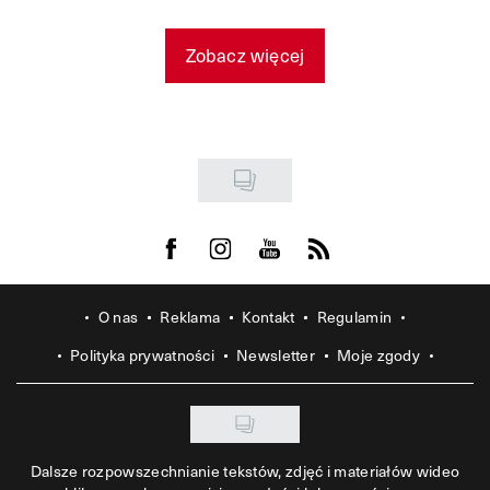
Zobacz więcej
Visit us on Facebook
Visit us on Instagram
Visit us on Youtube
Visit us on Rss
O nas
Reklama
Kontakt
Regulamin
Polityka prywatności
Newsletter
Moje zgody
Dalsze rozpowszechnianie tekstów, zdjęć i materiałów wideo