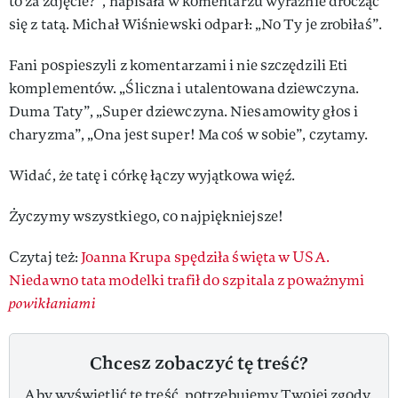
to za zdjęcie?”, napisała w komentarzu wyraźnie drocząc
się z tatą. Michał Wiśniewski odparł: „No Ty je zrobiłaś”.
Fani pospieszyli z komentarzami i nie szczędzili Eti
komplementów. „Śliczna i utalentowana dziewczyna.
Duma Taty”, „Super dziewczyna. Niesamowity głos i
charyzma”, „Ona jest super! Ma coś w sobie”, czytamy.
Widać, że tatę i córkę łączy wyjątkowa więź.
Życzymy wszystkiego, co najpiękniejsze!
Czytaj też:
Joanna Krupa spędziła święta w USA.
Niedawno tata modelki trafił do szpitala z poważnymi
powikłaniami
Chcesz zobaczyć tę treść?
Aby wyświetlić tę treść, potrzebujemy Twojej zgody,