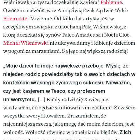
Wiśniewską artysta doczekał się Xaviera i
Fabienne
.
Owocem małżeństwa z Anną Świątczak są dwie córki:
Etiennette
i Vivienne. Od kilku lat artysta jest w
szczęśliwym związku z ukochaną Polą Wiśniewską, z
którą doczekał się synów Falco Amadeusa i Noela Cloe.
Michał Wiśniewski
nie ukrywa dumy i kibicuje dzieciom
w pogoni za marzeniami. Są jego największą radością!
„Moje dzieci to moje największe przeboje. Myślę, że
niejeden rodzic powiedziałby tak o swoich dzieciach w
kontekście własnego życiowego sukcesu. Nieważne,
czy jest kasjerem w Tesco, czy profesorem
uniwersytetu.
[…] Kiedy rodził się Xavier, już
wiedziałem, co będzie studiował i kim zostanie. Z czasem
wszystko zweryfikowałem. Zrozumiałem, że
najcenniejszą rzeczą, jaką mogę dać moim dzieciom, jest
Z ich
wolność. Wolność również w popełnianiu błędów.