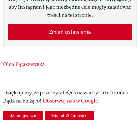
aby Instagram i jego niezbędne cele mogły załadować
treści na tej stronie.
Zmień ustawienia
Authors
Olga Figaszewska
Dziękujemy, że przeczytałaś/eś nasz artykuł do końca.
Bądź na bieżąco!
Obserwuj nas w Google.
dzieci gwiazd
Michał Wiśniewski