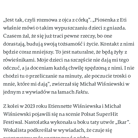
„Jest tak, czyli rozmowa z ojca z córką”. „Piosenka z Eti
właśnie mówi o takim wypuszczaniu dzieci z gniazda.
Czasem żal, że się już traci pewne rzeczy, bo one
dorastają, budują swoją tożsamość i życie. Kontakt z nimi
będzie coraz mniejszy. To jest naturalne, że będą żyły z
rówieśnikami. Moje dzieci na szczęście nie dają mi tego
odczuć, a ja doceniam każdą chwilę spędzoną z nimi. I nie
chodzi tu o przeliczanie na minuty, ale poczucie troski o
mnie, które mi dają”, zwierzał się Michał Wiśniewski w
jednym z wywiadów na łamach
Faktu
.
Z kolei w 2023 roku Etiennette Wiśniewska i Michał
Wiśniewski pojawili się na scenie Polsat SuperHit
Festiwal. Nastolatka wykonała u boku taty utwór „Ikar”.
Wokalista podkreślał w wywiadach, że czuje się