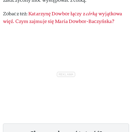
zaszczycony móc występować z córką.
Zobacz też:
Katarzynę Dowbor łączy z
córką
wyjątkowa
więź. Czym zajmuje się Maria Dowbor-Baczyńska?