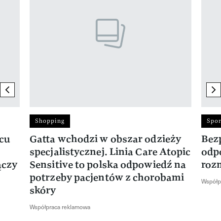
previous element
ne
Shopping
Spor
rcu
Gatta wchodzi w obszar odzieży
Bez
specjalistycznej. Linia Care Atopic
odp
ączy
Sensitive to polska odpowiedź na
roz
potrzeby pacjentów z chorobami
Współp
skóry
Współpraca reklamowa