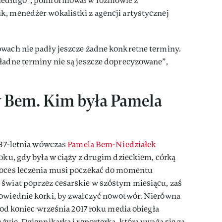
iedługo”, poinformował w rozmowie z
, menedżer wokalistki z agencji artystycznej
owach nie padły jeszcze żadne konkretne terminy.
kładne terminy nie są jeszcze doprecyzowane”,
y Bem. Kim była Pamela
?
, 37-letnia wówczas
Pamela Bem-Niedziałek
roku, gdy była w ciąży z drugim dzieckiem, córką
roces leczenia musi poczekać do momentu
 świat poprzez cesarskie w szóstym miesiącu, zaś
powiednie korki, by zwalczyć nowotwór. Nierówna
 pod koniec września 2017 roku media obiegła
żyje. Dziennikarka i reporterka, którą uważa się za