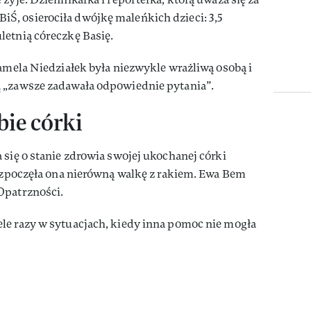
, osierociła dwójkę maleńkich dzieci: 3,5
letnią córeczkę Basię.
Pamela Niedziałek była niezwykle wrażliwą osobą i
 „zawsze zadawała odpowiednie pytania”.
ie córki
 się o stanie zdrowia swojej ukochanej córki
rozpoczęła ona nierówną walkę z rakiem. Ewa Bem
Opatrzności.
le razy w sytuacjach, kiedy inna pomoc nie mogła