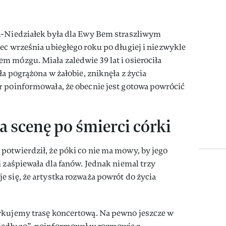
m-Niedziałek była dla Ewy Bem straszliwym
ec września ubiegłego roku po długiej i niezwykle
 mózgu. Miała zaledwie 39 lat i osierociła
ła pogrążona w żałobie, zniknęła z życia
r poinformowała, że obecnie jest gotowa powrócić
 scenę po śmierci córki
m
potwierdził, że póki co nie ma mowy, by jego
i zaśpiewała dla fanów. Jednak niemal trzy
 się, że artystka rozważa powrót do życia
ykujemy trasę koncertową. Na pewno jeszcze w