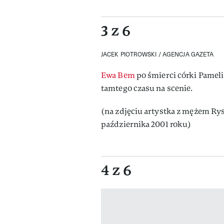
3 z 6
JACEK PIOTROWSKI / AGENCJA GAZETA
Ewa Bem
po śmierci córki Pameli
tamtego czasu na scenie.
(na zdjęciu artystka z mężem Ry
października 2001 roku)
4 z 6