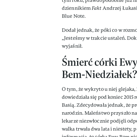
tym roku, prawdopodobnie już n
dziennikiem
Fakt
Andrzej Łukasik
Blue Note.
Dodał jednak, że póki co w rozm
„Jesteśmy w trakcie ustaleń. Do
wyjaśnił.
Śmierć córki Ew
Bem-Niedziałek
O tym, że wykryto u niej glejaka
dowiedziała się pod koniec 2015 
Basią. Zdecydowała jednak, że p
narodzin. Maleństwo przyszło na
lekarze niezwłocznie podjęli od
walka trwała dwa lata i niestety,
informacja, że córka Ewy Bem nie 