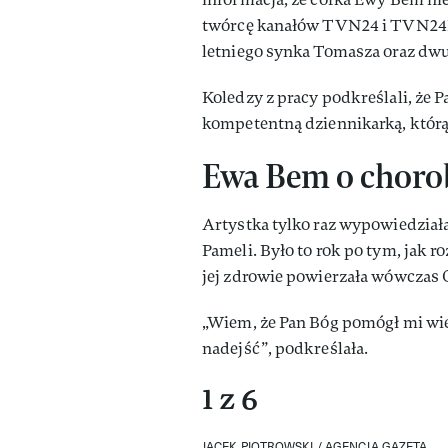
twórcę kanałów TVN24 i TVN24BiŚ
letniego synka Tomasza oraz dwu
Koledzy z pracy podkreślali, że 
kompetentną dziennikarką, którą
Ewa Bem o chorob
Artystka tylko raz wypowiedziała
Pameli. Było to rok po tym, jak 
jej zdrowie powierzała wówczas 
„Wiem, że Pan Bóg pomógł mi wie
nadejść”, podkreślała.
1 z 6
JACEK PIOTROWSKI / AGENCJA GAZETA