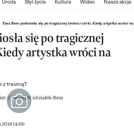
Uroda
Styl życia
Kultura
Wideo
Nasze akcje
Ewa Bem podniosła się po tragicznej śmierci córki. Kiedy artystka wróci n
sła się po tragicznej
Kiedy artystka wróci na
e z traumą?
 2018 14:00