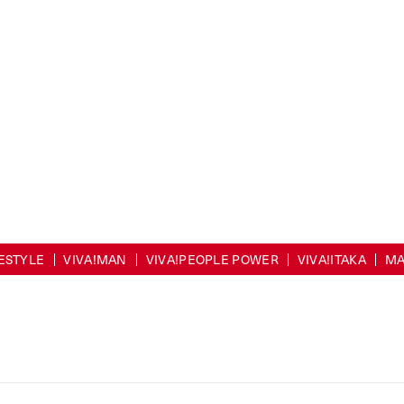
FESTYLE
VIVA!MAN
VIVA!PEOPLE POWER
VIVA!ITAKA
MA