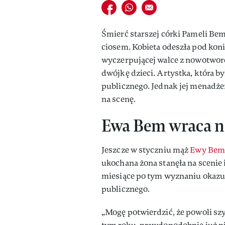
Udostępnij na facebook
Udostępnij na whatsapp
E-mail do przyjaciela
Śmierć starszej córki Pameli Be
ciosem. Kobieta odeszła pod koni
wyczerpującej walce z nowotworem
dwójkę dzieci. Artystka, która by
publicznego. Jednak jej menadże
na scenę.
Ewa Bem wraca na
Jeszcze w styczniu mąż
Ewy Be
ukochana żona stanęła na scenie 
miesiące po tym wyznaniu okazuje
publicznego.
„Mogę potwierdzić, że powoli sz