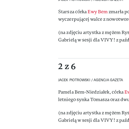
Starsza córka
Ewy Bem
zmarła po
wyczerpującej walce z nowotwo
(na zdjęciu artystka z mężem Ry
Gabrielą w sesji dla VIVY! z paź
2 z 6
JACEK PIOTROWSKI / AGENCJA GAZETA
Pamela Bem-Niedziałek, córka
E
letniego synka Tomasza oraz dwu
(na zdjęciu artystka z mężem Ry
Gabrielą w sesji dla VIVY! z paź