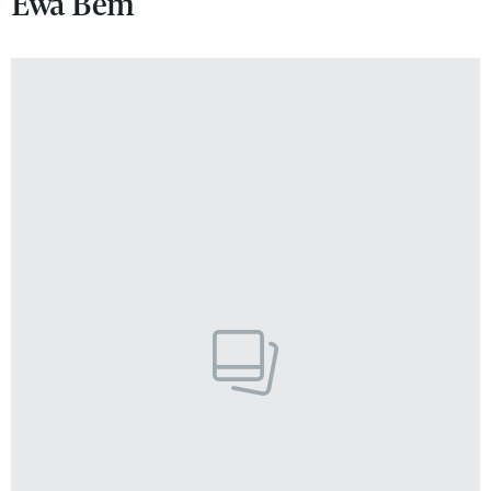
Ewa Bem
VIVA!LIFESTYLE
VIVA!MAN
VIVA!PEOPLE POWER
VIVA!ITAKA
MAGAZYN VIVA!