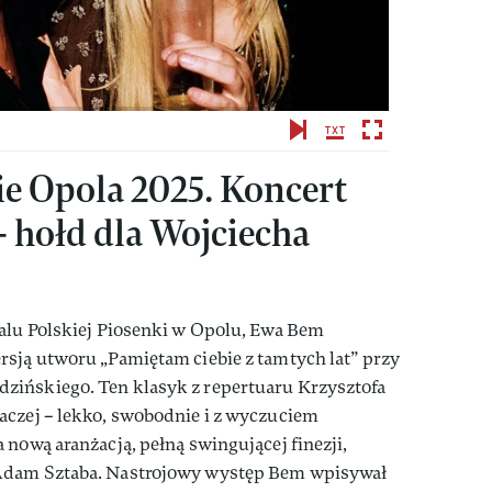
e Opola 2025. Koncert
– hołd dla Wojciecha
walu Polskiej Piosenki w Opolu, Ewa Bem
rsją utworu „Pamiętam ciebie z tamtych lat” przy
zińskiego. Ten klasyk z repertuaru Krzysztofa
aczej – lekko, swobodnie i z wyczuciem
 nową aranżacją, pełną swingującej finezji,
Adam Sztaba. Nastrojowy występ Bem wpisywał