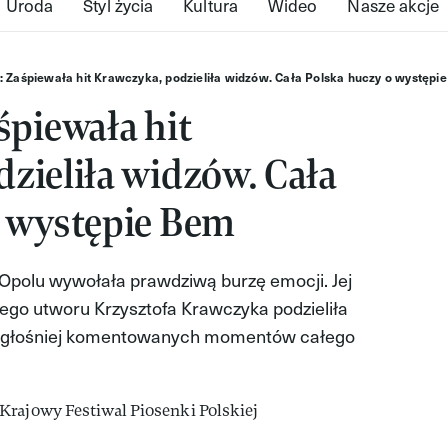
Uroda
Styl życia
Kultura
Wideo
Nasze akcje
: Zaśpiewała hit Krawczyka, podzieliła widzów. Cała Polska huczy o występi
śpiewała hit
zieliła widzów. Cała
o występie Bem
polu wywołała prawdziwą burzę emocji. Jej
nego utworu Krzysztofa Krawczyka podzieliła
najgłośniej komentowanych momentów całego