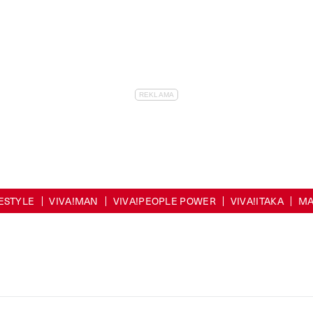
FESTYLE
VIVA!MAN
VIVA!PEOPLE POWER
VIVA!ITAKA
MA