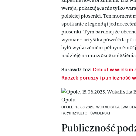
zupełnie nowe brzmienie. Dla wie
wersja, pokazująca nie tylko warsz
polskiej piosenki. Ten moment m
spotkanie z legendą i jednocześn
piosenki. Tym bardziej że obecn
wymiar – artystka powróciła po t
było wydarzeniem pełnym emocji.
nadzieję na muzyczne uniesienia
Sprawdź też:
Debiut w wielkim st
Raczek poruszyli publiczność w
OPOLE, 15.06.2025. WOKALISTKA EWA B
PAP/KRZYSZTOF ŚWIDERSKI
Publiczność pod