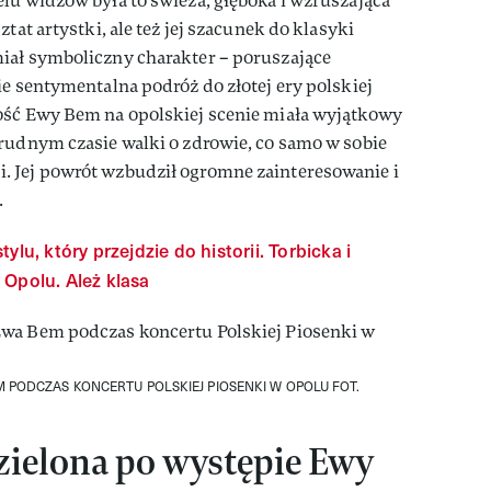
lu widzów była to świeża, głęboka i wzruszająca
tat artystki, ale też jej szacunek do klasyki
iał symboliczny charakter – poruszające
ie sentymentalna podróż do złotej ery polskiej
ość Ewy Bem na opolskiej scenie miała wyjątkowy
rudnym czasie walki o zdrowie, co samo w sobie
 Jej powrót wzbudził ogromne zainteresowanie i
.
ylu, który przejdzie do historii. Torbicka i
 Opolu. Ależ klasa
EM PODCZAS KONCERTU POLSKIEJ PIOSENKI W OPOLU
FOT.
zielona po występie Ewy