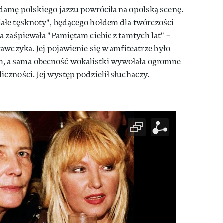
amę polskiego jazzu powróciła na opolską scenę.
ałe tęsknoty", będącego hołdem dla twórczości
 zaśpiewała "Pamiętam ciebie z tamtych lat" –
awczyka. Jej pojawienie się w amfiteatrze było
a sama obecność wokalistki wywołała ogromne
czności. Jej występ podzielił słuchaczy.