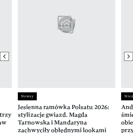
previous element
ne
Newsy
Niez
Jesienna ramówka Polsatu 2026:
And
trzy
stylizacje gwiazd. Magda
śmie
ław
Tarnowska i Mandaryna
obie
zachwyciły obłędnymi lookami
prz