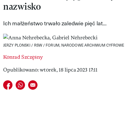
nazwisko
VIVA!LIFESTYLE
VIVA!MAN
Ich małżeństwo trwało zaledwie pięć lat...
VIVA!PEOPLE POWER
JERZY PLONSKI / RSW / FORUM, NARODOWE ARCHIWUM CYFROWE
VIVA!ITAKA
Konrad Szczęsny
MAGAZYN VIVA!
Opublikowano: wtorek, 18 lipca 2023 17:11
Udostępnij na facebook
Udostępnij na whatsapp
E-mail do przyjaciela