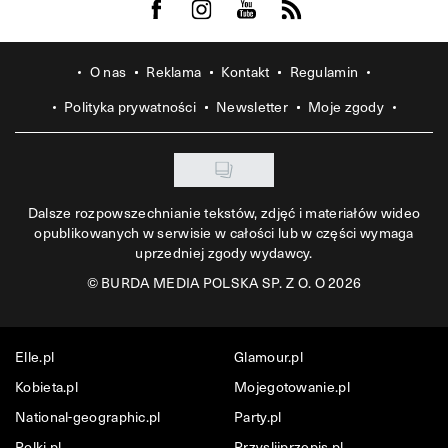
Visit us on Facebook
Visit us on Instagram
Visit us on Youtube
Visit us on Rss
O nas
Reklama
Kontakt
Regulamin
Polityka prywatności
Newsletter
Moje zgody
Dalsze rozpowszechnianie tekstów, zdjęć i materiałów wideo
opublikowanych w serwisie w całości lub w części wymaga
uprzedniej zgody wydawcy.
©
BURDA MEDIA POLSKA SP. Z O. O 2026
Elle.pl
Glamour.pl
Kobieta.pl
Mojegotowanie.pl
National-geographic.pl
Party.pl
Polki.pl
Przyslijprzepis.pl