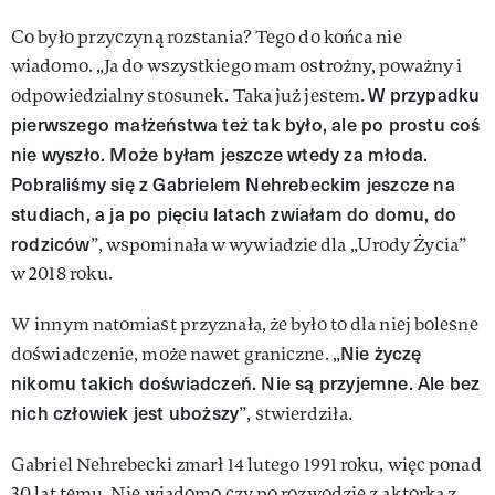
Co było przyczyną rozstania? Tego do końca nie
wiadomo. „Ja do wszystkiego mam ostrożny, poważny i
W przypadku
odpowiedzialny stosunek. Taka już jestem.
pierwszego małżeństwa też tak było, ale po prostu coś
nie wyszło. Może byłam jeszcze wtedy za młoda.
Pobraliśmy się z Gabrielem Nehrebeckim jeszcze na
studiach, a ja po pięciu latach zwiałam do domu, do
rodziców
”, wspominała w wywiadzie dla „Urody Życia”
w 2018 roku.
W innym natomiast przyznała, że było to dla niej bolesne
Nie życzę
doświadczenie, może nawet graniczne. „
nikomu takich doświadczeń. Nie są przyjemne. Ale bez
nich człowiek jest uboższy
”, stwierdziła.
Gabriel Nehrebecki zmarł 14 lutego 1991 roku, więc ponad
30 lat temu. Nie wiadomo czy po rozwodzie z aktorką z