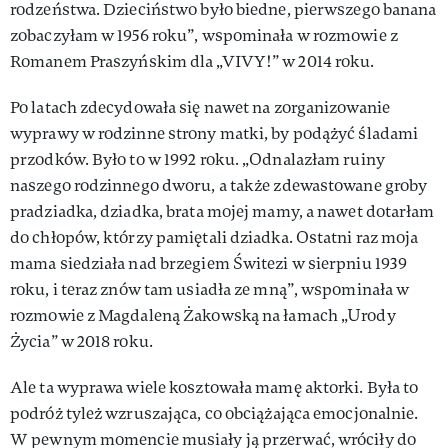
rodzeństwa. Dzieciństwo było biedne, pierwszego banana
zobaczyłam w 1956 roku”, wspominała w rozmowie z
Romanem Praszyńskim dla „VIVY!” w 2014 roku.
Po latach zdecydowała się nawet na zorganizowanie
wyprawy w rodzinne strony matki, by podążyć śladami
przodków. Było to w 1992 roku. „Odnalazłam ruiny
naszego rodzinnego dworu, a także zdewastowane groby
pradziadka, dziadka, brata mojej mamy, a nawet dotarłam
do chłopów, którzy pamiętali dziadka. Ostatni raz moja
mama siedziała nad brzegiem Świtezi w sierpniu 1939
roku, i teraz znów tam usiadła ze mną”, wspominała w
rozmowie z Magdaleną Żakowską na łamach „Urody
Życia” w 2018 roku.
Ale ta wyprawa wiele kosztowała mamę aktorki. Była to
podróż tyleż wzruszająca, co obciążająca emocjonalnie.
W pewnym momencie musiały ją przerwać, wróciły do