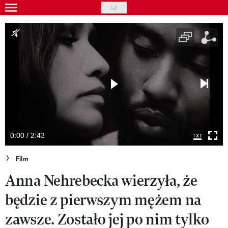
Skip
to
Gwiazdy
main
Ludzie
content
Moda
Uroda
Styl życia
Kultura
0:00 / 2:43
Wideo
Film
Anna Nehrebecka wierzyła, że
Nasze akcje
będzie z pierwszym mężem na
VIVA!ART
zawsze. Zostało jej po nim tylko
VIVA!MODA