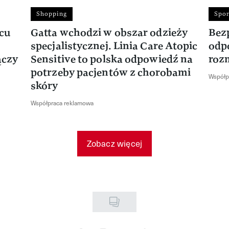
Shopping
Spor
rcu
Gatta wchodzi w obszar odzieży
Bez
specjalistycznej. Linia Care Atopic
odp
ączy
Sensitive to polska odpowiedź na
roz
potrzeby pacjentów z chorobami
Współp
skóry
Współpraca reklamowa
Zobacz więcej