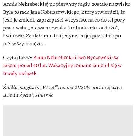
Annie Nehrebeckiej po pierwszy mężu zostało nazwisko.
Była to rada Jana Kobuszewskiego, który stwierdził, że
jeśli je zmieni, zaprzepaści wszystko, na co do tej pory
pracowała. „A dwa nazwiska to dla aktorki za dużo”,
kwitował. Zaufała mu. I to jedyne, co jej pozostało po
pierwszym mężu...
Czytaj także:
Anna Nehrebecka i Iwo Byczewski: są
razem ponad 40 lat. Wakacyjny romans zmienił się w
trwały związek
Źródło: magazyn „VIVA!”, numer 21/2014 oraz magazyn
„Uroda Życia”, 2018 rok