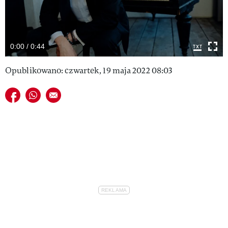
VIVA!LIFESTYLE
VIVA!MAN
0:00 / 0:44
VIVA!PEOPLE POWER
Opublikowano: czwartek, 19 maja 2022 08:03
VIVA!ITAKA
Udostępnij na facebook
Udostępnij na whatsapp
E-mail do przyjaciela
MAGAZYN VIVA!