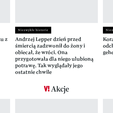
Niezwykłe historie
Niez
ku z
Andrzej Lepper dzień przed
Kora
śmiercią zadzwonił do żony i
odch
obiecał, że wróci. Ona
gehe
przygotowała dla niego ulubioną
potrawę. Tak wyglądały jego
ostatnie chwile
Akcje
Pokazywanie elementu 1 z 17