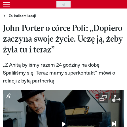
Skip
to
Gwiazdy
Za kulisami sesji
main
John Porter o córce Poli: „Dopiero
Ludzie
content
zaczyna swoje życie. Uczę ją, żeby
Moda
żyła tu i teraz”
Uroda
Styl życia
„Z Anitą byliśmy razem 24 godziny na dobę.
Spaliliśmy się. Teraz mamy superkontakt”, mówi o
Kultura
relacji z byłą partnerką
Wideo
Nasze akcje
VIVA!ART
VIVA!MODA