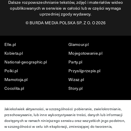
Dalsze rozpowszechnianie tekstów, zdjęć i materiałów wideo
opublikowanych w serwisie w całości lub w części wymaga
uprzedniej zgody wydawcy.
©
BURDA MEDIA POLSKA SP. Z O. O 2026
Elle.pl
Glamour.pl
Kobieta.pl
Mojegotowanie.pl
National-geographic.pl
Party.pl
Polki.pl
Przyslijprzepis.pl
Mamotoja.pl
Wizaz.pl
Cocolita.pl
Story.pl
Jakiekolwiek aktywności, w szczególności: pobieranie, zwielokrotnianie,
przechowywanie, lub inne wykorzystywanie treści, danych lub informacji
dostępnych w ramach niniejszego serwisu oraz wszystkich jego podstron,
w szczególności w celu ich eksploracji, zmierzającej do tworzenia,