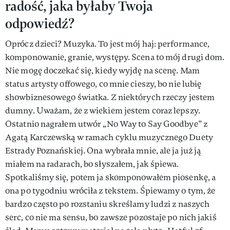
radość, jaka byłaby Twoja
odpowiedź?
Oprócz dzieci? Muzyka. To jest mój haj: performance,
komponowanie, granie, występy. Scena to mój drugi dom.
Nie mogę doczekać się, kiedy wyjdę na scenę. Mam
status artysty offowego, co mnie cieszy, bo nie lubię
showbiznesowego światka. Z niektórych rzeczy jestem
dumny. Uważam, że z wiekiem jestem coraz lepszy.
Ostatnio nagrałem utwór „No Way to Say Goodbye” z
Agatą Karczewską w ramach cyklu muzycznego Duety
Estrady Poznańskiej. Ona wybrała mnie, ale ja już ją
miałem na radarach, bo słyszałem, jak śpiewa.
Spotkaliśmy się, potem ja skomponowałem piosenkę, a
ona po tygodniu wróciła z tekstem. Śpiewamy o tym, że
bardzo często po rozstaniu skreślamy ludzi z naszych
serc, co nie ma sensu, bo zawsze pozostaje po nich jakiś