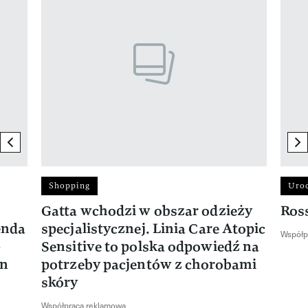
previous element
ne
Shopping
Uro
Gatta wchodzi w obszar odzieży
Ros
enda
specjalistycznej. Linia Care Atopic
Współp
-
Sensitive to polska odpowiedź na
en
potrzeby pacjentów z chorobami
skóry
Współpraca reklamowa