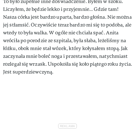
To było zupełnie inne doświadczenie. Byłem w szoku.
Liczyłem, że będzie lekko i przyjemnie… Gdzie tam!
Nasza córka jest bardzo uparta, bardzo głośna. Nie można
jej stłamsić. Oczywiście teraz bardzo mi się to podoba, ale
wtedy to była walka. W ogóle nie chciała spać. Anita
wróciła po porodzie ze szpitala, była słaba, leżeliśmy na
łóżku, obok mnie stał wózek, który kołysałem stopą. Jak
zaczynała mnie boleć noga i przestawałem, natychmiast
rozlegał się wrzask. Uspokoiła się koło piątego roku życia.
Jest superdziewczyną.