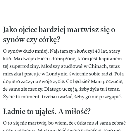
Jako ojciec bardziej martwisz się o
synów czy córkę?
O synów dużo mniej. Najstarszy skończył 40 lat, stary
koń. Ma dwoje dzieci i dobrą żonę, która jest kapitanem
tej superrodziny. Młodszy studiował w Chinach, teraz
mieszka i pracuje w Londynie, świetnie sobie radzi. Pola
dopiero zaczyna swoje życie. Co będzie? Mam poczucie,
że same złe rzeczy. Dlatego uczę ją, żeby żyła tu i teraz.
Życie to moment, trzeba uważać, żeby go nie przegapić.
Ładnie to ująłeś. A miłość?
O to się nie martwię, bo wiem, że córka musi sama zebrać
doświadczenia. Musi znaleźć swoje szczęście, tego nie