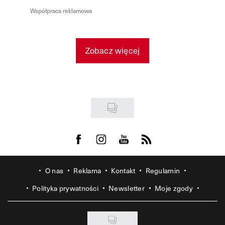
Współpraca reklamowa
Zobacz więcej
Visit us on Facebook
Visit us on Instagram
Visit us on Youtube
Visit us on Rss
O nas
Reklama
Kontakt
Regulamin
Polityka prywatności
Newsletter
Moje zgody