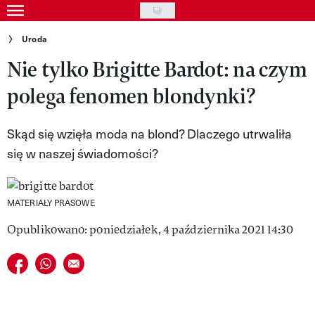
Skip
to
Gwiazdy
Uroda
main
Nie tylko Brigitte Bardot: na czym
Ludzie
content
polega fenomen blondynki?
Moda
Uroda
Skąd się wzięła moda na blond? Dlaczego utrwaliła
się w naszej świadomości?
Styl życia
Kultura
MATERIAŁY PRASOWE
Wideo
Opublikowano: poniedziałek, 4 października 2021 14:30
Nasze akcje
Udostępnij na facebook
Udostępnij na whatsapp
E-mail do przyjaciela
VIVA!ART
VIVA!MODA