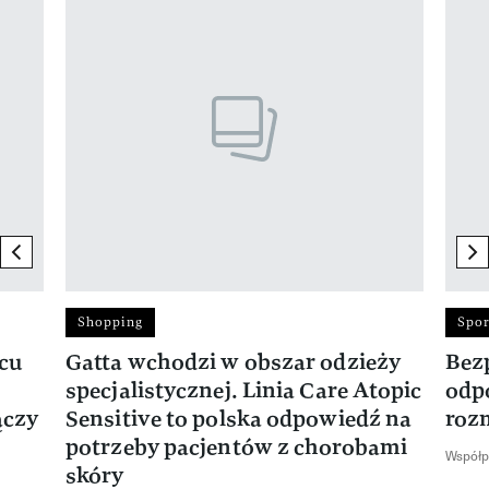
Pokazywanie elementu 1 z 17
previous element
ne
Shopping
Spor
rcu
Gatta wchodzi w obszar odzieży
Bez
specjalistycznej. Linia Care Atopic
odp
ączy
Sensitive to polska odpowiedź na
roz
potrzeby pacjentów z chorobami
Współp
skóry