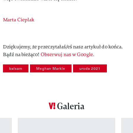
Authors
Marta Cieplak
Dziękujemy, że przeczytałaś/eś nasz artykuł do końca.
Bądź na bieżąco!
Obserwuj nas w Google.
balsam
Meghan Markle
uroda 2021
Galeria
Pokazywanie elementu 1 z 12