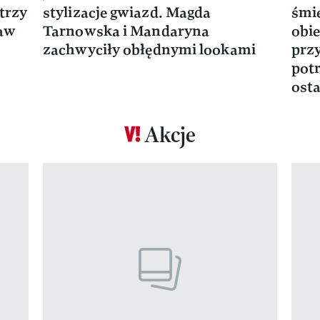
trzy
stylizacje gwiazd. Magda
śmie
ław
Tarnowska i Mandaryna
obie
zachwyciły obłędnymi lookami
prz
potr
osta
Akcje
Pokazywanie elementu 1 z 17