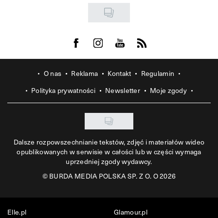
Visit us on Facebook
Visit us on Instagram
Visit us on Youtube
Visit us on Rss
O nas
Reklama
Kontakt
Regulamin
Polityka prywatności
Newsletter
Moje zgody
Dalsze rozpowszechnianie tekstów, zdjęć i materiałów wideo
opublikowanych w serwisie w całości lub w części wymaga
uprzedniej zgody wydawcy.
©
BURDA MEDIA POLSKA SP. Z O. O 2026
Elle.pl
Glamour.pl