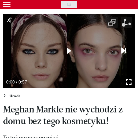
Skip
to
Gwiazdy
main
Ludzie
content
Moda
Uroda
Styl życia
Kultura
0:00 / 0:57
Wideo
Uroda
Meghan Markle nie wychodzi z
Nasze akcje
domu bez tego kosmetyku!
VIVA!ART
VIVA!MODA
Ty też możesz go mieć