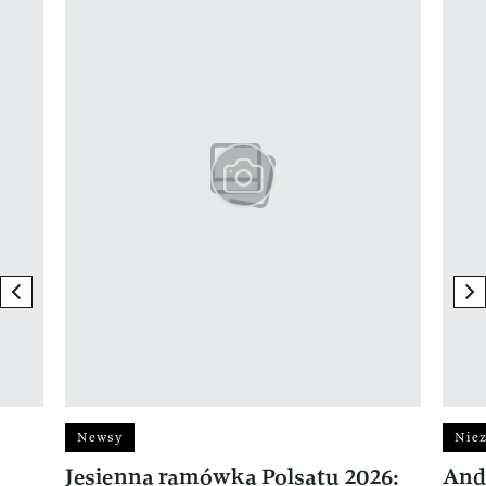
previous element
ne
Newsy
Niez
Jesienna ramówka Polsatu 2026:
And