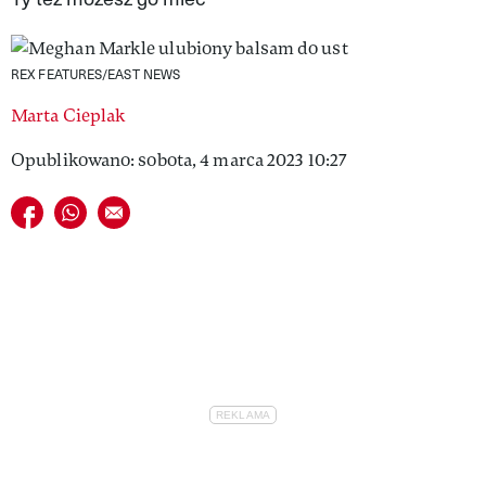
VIVA!LIFESTYLE
VIVA!MAN
REX FEATURES/EAST NEWS
Marta Cieplak
VIVA!PEOPLE POWER
Opublikowano: sobota, 4 marca 2023 10:27
VIVA!ITAKA
Udostępnij na facebook
Udostępnij na whatsapp
E-mail do przyjaciela
MAGAZYN VIVA!