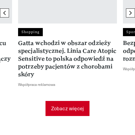
previous element
ne
Shopping
Spor
rcu
Gatta wchodzi w obszar odzieży
Bez
specjalistycznej. Linia Care Atopic
odp
ączy
Sensitive to polska odpowiedź na
roz
potrzeby pacjentów z chorobami
Współp
skóry
Współpraca reklamowa
Zobacz więcej