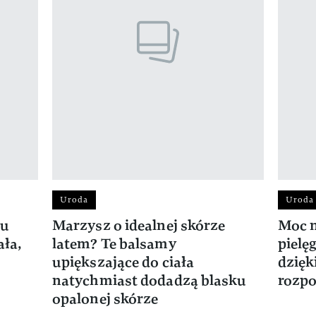
Uroda
Uroda
hu
Marzysz o idealnej skórze
Moc n
ała,
latem? Te balsamy
pielę
upiększające do ciała
dzięk
natychmiast dodadzą blasku
rozpo
opalonej skórze