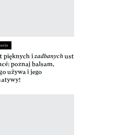
nacja
t pięknych i
zadbanych
ust
cé: poznaj balsam,
go używa i jego
natywy!