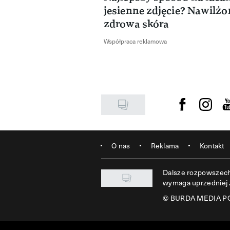
jesienne zdjęcie? Nawilżo
zdrowa skóra
Współpraca reklamowa
Visit us on F
Visit u
Vi
O nas
Reklama
Kontakt
Dalsze rozpowszechn
wymaga uprzedniej
©
BURDA MEDIA POL