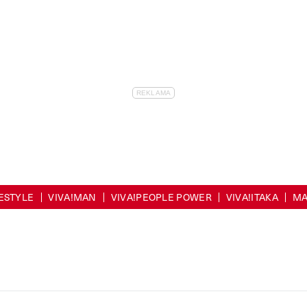
FESTYLE
VIVA!MAN
VIVA!PEOPLE POWER
VIVA!ITAKA
MA