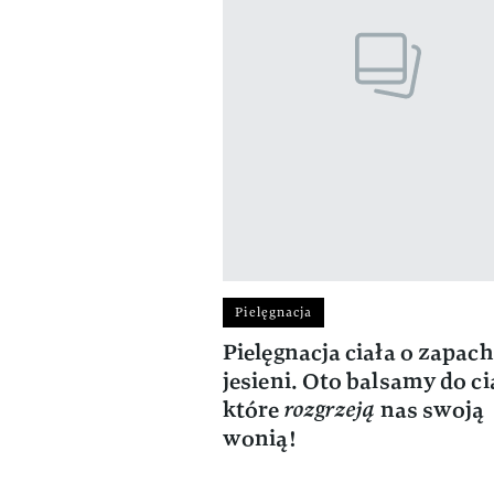
Pielęgnacja
Pielęgnacja ciała o zapac
jesieni. Oto balsamy do ci
które
rozgrzeją
nas swoją
wonią!