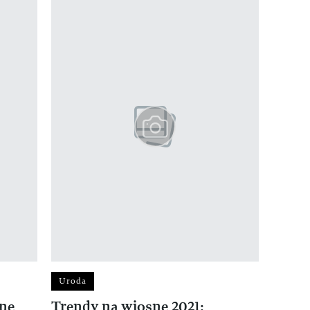
Uroda
lne
Trendy na wiosnę 2021: