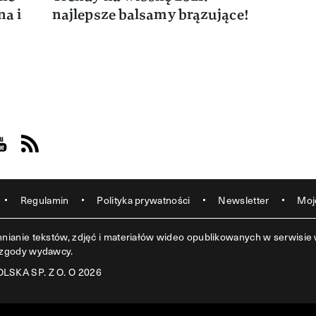
na i
najlepsze balsamy brązujące!
acebook
s on Instagram
sit us on Youtube
Visit us on Rss
Regulamin
Polityka prywatności
Newsletter
Moj
ianie tekstów, zdjęć i materiałów wideo opublikowanych w serwisie w
 zgody wydawcy.
SKA SP. Z O. O 2026