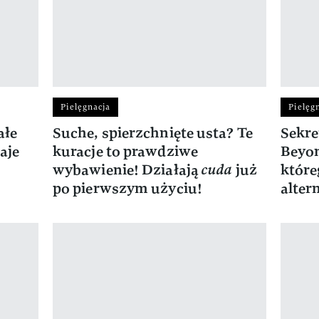
Pielęgnacja
Pielęg
ałe
Suche, spierzchnięte usta? Te
Sekre
aje
kuracje to prawdziwe
Beyon
wybawienie! Działają
cuda
już
które
po pierwszym użyciu!
alter