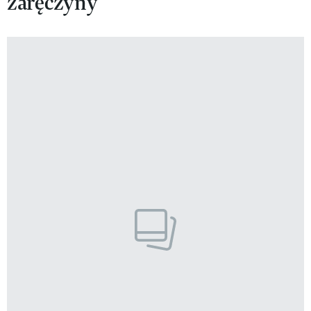
zaręczyny
VIVA!LIFESTYLE
VIVA!MAN
VIVA!PEOPLE POWER
VIVA!ITAKA
MAGAZYN VIVA!